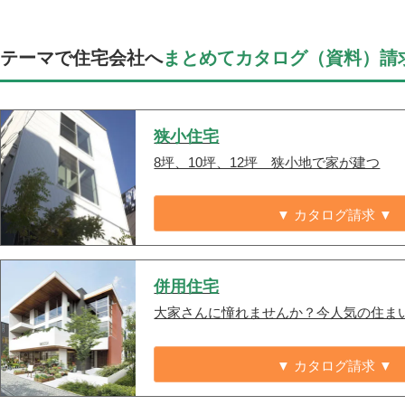
テーマで住宅会社へ
まとめてカタログ（資料）請
狭小住宅
8坪、10坪、12坪 狭小地で家が建つ
▼ カタログ請求 ▼
併用住宅
大家さんに憧れませんか？今人気の住ま
▼ カタログ請求 ▼