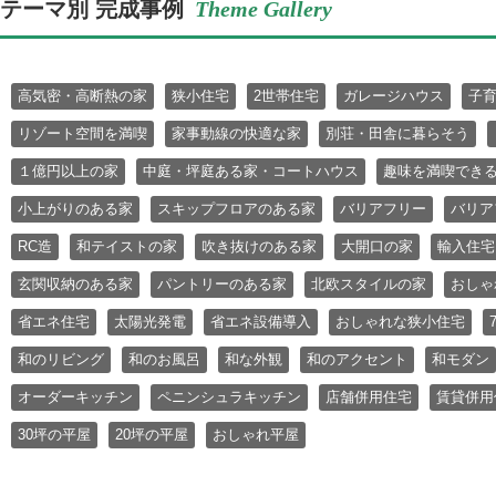
テーマ別 完成事例
Theme Gallery
高気密・高断熱の家
狭小住宅
2世帯住宅
ガレージハウス
子
リゾート空間を満喫
家事動線の快適な家
別荘・田舎に暮らそう
１億円以上の家
中庭・坪庭ある家・コートハウス
趣味を満喫でき
小上がりのある家
スキップフロアのある家
バリアフリー
バリア
RC造
和テイストの家
吹き抜けのある家
大開口の家
輸入住宅
玄関収納のある家
パントリーのある家
北欧スタイルの家
おしゃ
省エネ住宅
太陽光発電
省エネ設備導入
おしゃれな狭小住宅
和のリビング
和のお風呂
和な外観
和のアクセント
和モダン
オーダーキッチン
ペニンシュラキッチン
店舗併用住宅
賃貸併用
30坪の平屋
20坪の平屋
おしゃれ平屋