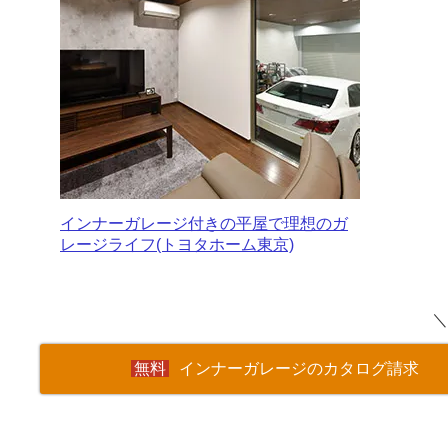
インナーガレージ付きの平屋で理想のガ
レージライフ(トヨタホーム東京)
＼
インナーガレージのカタログ請求