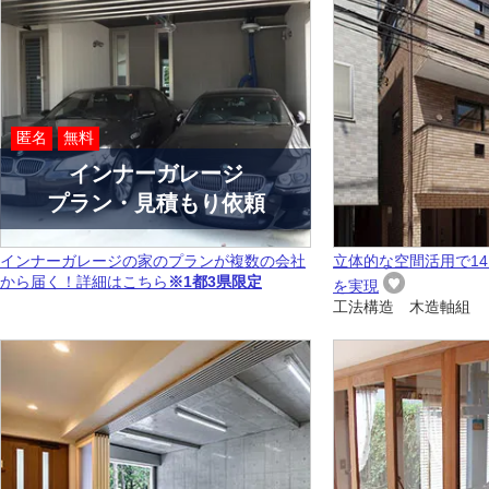
匿名
無料
インナーガレージ
プラン・見積もり依頼
インナーガレージの家のプランが複数の会社
立体的な空間活用で14
から届く！詳細はこちら
※1都3県限定
を実現
工法構造 木造軸組