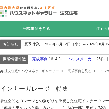
完成事例を見る
住宅会
お知らせ
夏季休業 2026年8月12日（水）～2026年8
掲載情報件数
完成事例
1614
件 ｜
ハウスメーカー
25
件 
注文住宅のハウスネットギャラリー
完成事例を見る
イン
インナーガレージ 特集
居住空間とガレージとの繋がりを重視した住宅インナーガレー
「趣味の車をもっと楽しみたい」「生活の一部に車がある家に