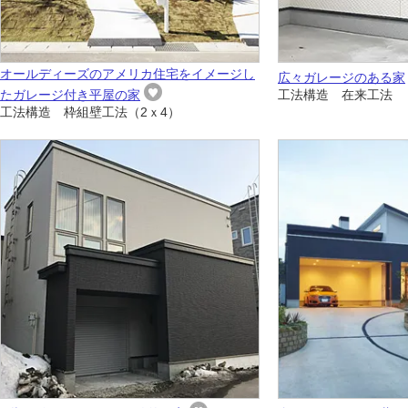
オールディーズのアメリカ住宅をイメージし
広々ガレージのある家
たガレージ付き平屋の家
工法構造 在来工法
工法構造 枠組壁工法（2ｘ4）