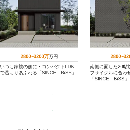
2800~3200万
万円
2800~3
いつも家族の側に・コンパクトLDK
南側に面した20帖
で温もりあふれる「SINCE BiSS」
フサイクルに合わ
「SINCE BiSS」