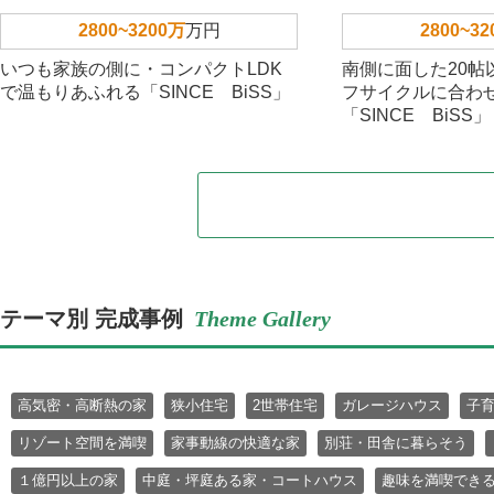
2800~3200万
万円
2800~3
いつも家族の側に・コンパクトLDK
南側に面した20帖
で温もりあふれる「SINCE BiSS」
フサイクルに合わ
「SINCE BiSS」
テーマ別 完成事例
Theme Gallery
高気密・高断熱の家
狭小住宅
2世帯住宅
ガレージハウス
子
リゾート空間を満喫
家事動線の快適な家
別荘・田舎に暮らそう
１億円以上の家
中庭・坪庭ある家・コートハウス
趣味を満喫でき