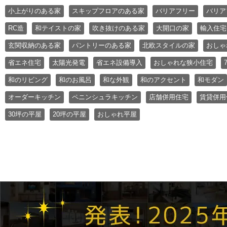
小上がりのある家
スキップフロアのある家
バリアフリー
バリア
RC造
和テイストの家
吹き抜けのある家
大開口の家
輸入住宅
玄関収納のある家
パントリーのある家
北欧スタイルの家
おしゃ
省エネ住宅
太陽光発電
省エネ設備導入
おしゃれな狭小住宅
和のリビング
和のお風呂
和な外観
和のアクセント
和モダン
オーダーキッチン
ペニンシュラキッチン
店舗併用住宅
賃貸併用
30坪の平屋
20坪の平屋
おしゃれ平屋