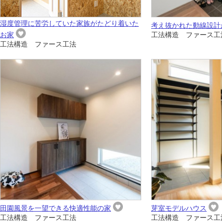
湿度管理に苦労していた家族がたどり着いた
考え抜かれた動線設計
お家
工法構造 ファース工
工法構造 ファース工法
田園風景を一望できる快適性能の家
芽室モデルハウス
工法構造 ファース工法
工法構造 ファース工