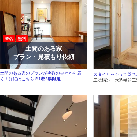
匿名
無料
土間のある家
プラン・見積もり依頼
土間のある家のプランが複数の会社から届
スタイリッシュで落ち
く！詳細はこちら
※1都3県限定
工法構造 木造軸組工