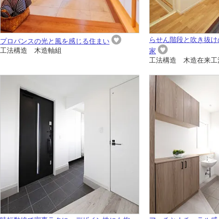
らせん階段と吹き抜け
プロバンスの光と風を感じる住まい
工法構造 木造軸組
家
工法構造 木造在来工