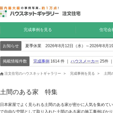
完成事例を見る
住宅会
お知らせ
夏季休業 2026年8月12日（水）～2026年8
掲載情報件数
完成事例
1614
件 ｜
ハウスメーカー
25
件 
注文住宅のハウスネットギャラリー
完成事例を見る
土間
土間のある家 特集
日本家屋でよく見られる土間のある家が密かに人気を集めてい
で自由な空間として取り入れた土間のある家の施工事例ばかり