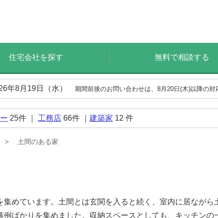
住宅会社を探す
無料で相談する
026年8月19日（水）
期間前後のお問い合わせは、8月20日(木)以降の
ー
25
件 ｜
工務店
66
件 ｜
建築家
12
件
土間のある家
を集めています。土間とは玄関を入ると続く、室内に居ながら
事例ばかりを集めました。収納スペースとしても、キッチンの