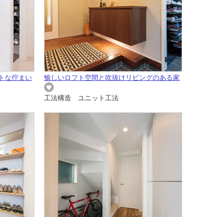
トな佇まい
愉しいロフト空間と吹抜けリビングのある家
工法構造 ユニット工法