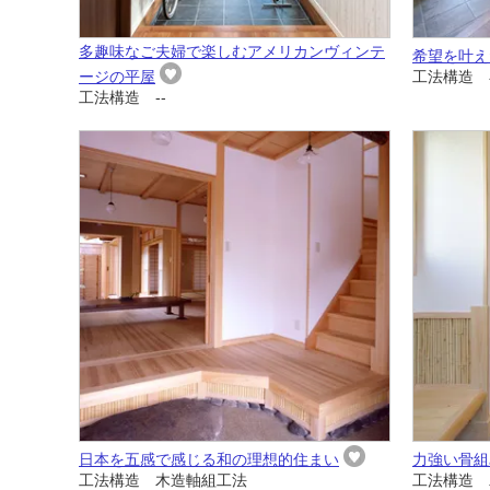
多趣味なご夫婦で楽しむアメリカンヴィンテ
希望を叶え
ージの平屋
工法構造 
工法構造 --
日本を五感で感じる和の理想的住まい
力強い骨組
工法構造 木造軸組工法
工法構造 