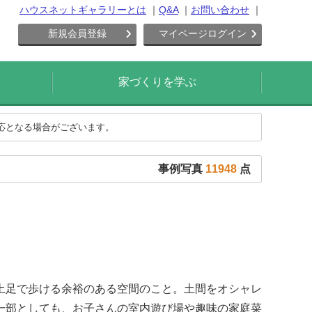
ハウスネットギャラリーとは
Q&A
お問い合わせ
新規会員登録
マイページログイン
家づくりを学ぶ
対応となる場合がございます。
事例写真
11948
点
土足で歩ける余裕のある空間のこと。土間をオシャレ
一部としても、お子さんの室内遊び場や趣味の家庭菜