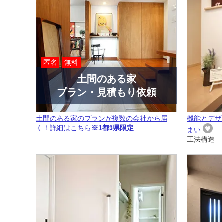
匿名
無料
土間のある家
プラン・見積もり依頼
土間のある家のプランが複数の会社から届
機能とデザ
く！詳細はこちら
※1都3県限定
まい
工法構造 