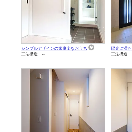
シンプルデザインの家事楽なおうち
陽光に満ち
工法構造 --
工法構造 