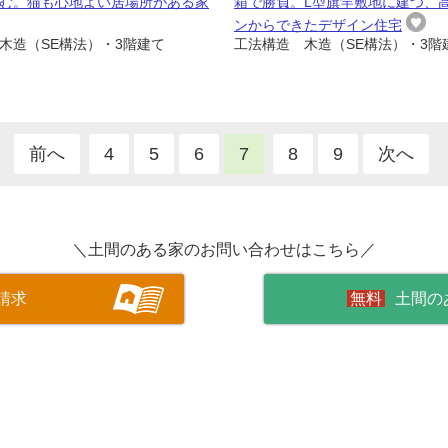
む。猫も心地よい居場所がある家
箱で勝負。L型旗竿敷地に建つ、
ンからできたデザイン住宅
木造（SE構法）・3階建て
工法構造 木造（SE構法）・3階
前へ
4
5
6
7
8
9
次へ
＼土間のある家のお問い合わせはこちら／
請求
土間の