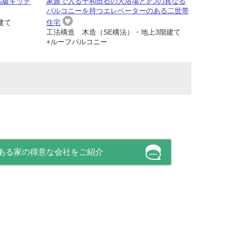
高級キッチ
家族で入る十和田石の大浴場と3つの異なる
バルコニーを持つエレベーターのある二世帯
建て
住宅
工法構造 木造（SE構法）・地上3階建て
+ルーフバルコニー
ある家の得意な会社をご紹介