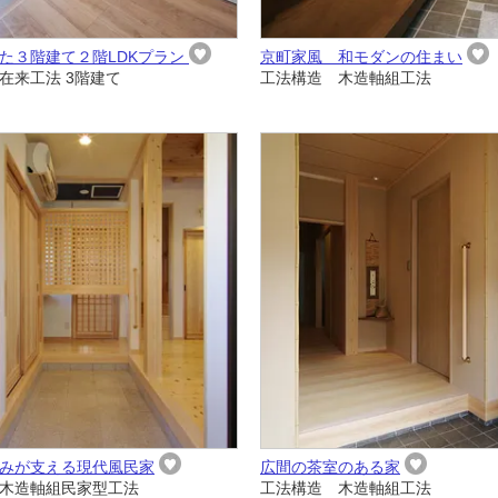
た３階建て２階LDKプラン
京町家風 和モダンの住まい
在来工法 3階建て
工法構造 木造軸組工法
みが支える現代風民家
広間の茶室のある家
木造軸組民家型工法
工法構造 木造軸組工法