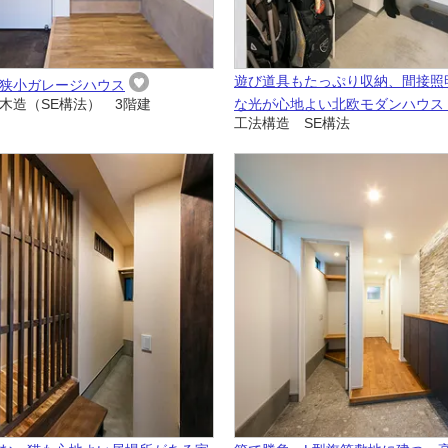
遊び道具もたっぷり収納、間接照
狭小ガレージハウス
木造（SE構法） 3階建
な光が心地よい北欧モダンハウス
工法構造 SE構法