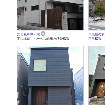
光と風を導く家
大黒柱のあ
工法構造 へーベル軸組み鉄骨構造
工法構造 