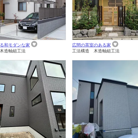
る和モダンな家
広間の茶室のある家
木造軸組工法
工法構造 木造軸組工法