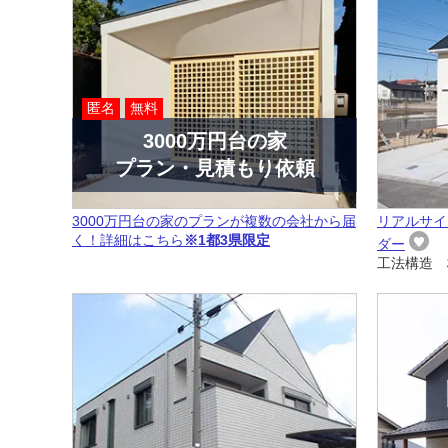
匿名
無料
3000万円台の家
プラン・見積もり依頼
3000万円台の家のプランが複数の会社から届
リアルサイ
く！詳細はこちら
※1都3県限定
ダー
工法構造 