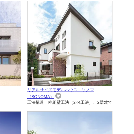
リアルサイズモデルハウス ソノマ
（SONOMA）
工法構造 枠組壁工法（2×4工法）、2階建て