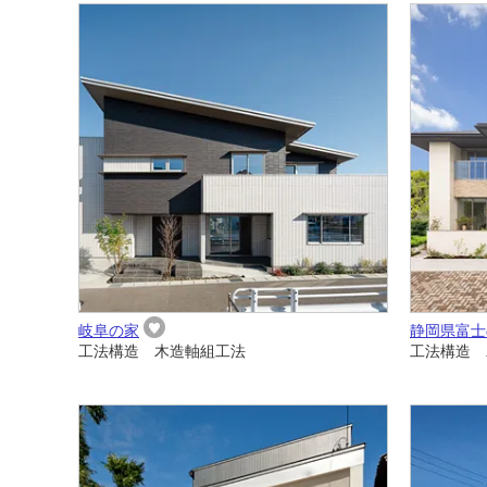
岐阜の家
静岡県富士
工法構造 木造軸組工法
工法構造 