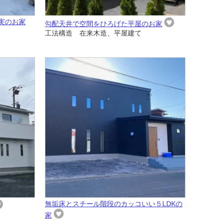
実のお家
勾配天井で空間をひろげた平屋のお家
工法構造 在来木造、平屋建て
無垢床とスチール階段のカッコいい５LDKの
家