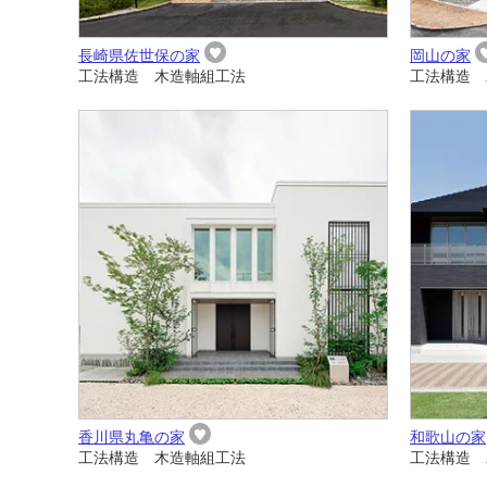
長崎県佐世保の家
岡山の家
工法構造 木造軸組工法
工法構造 
香川県丸亀の家
和歌山の家
工法構造 木造軸組工法
工法構造 