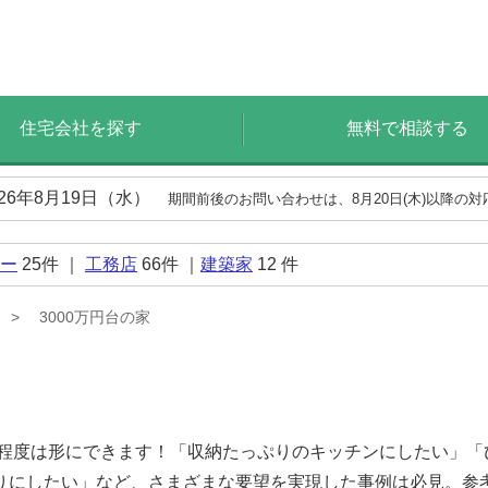
住宅会社を探す
無料で相談する
026年8月19日（水）
期間前後のお問い合わせは、8月20日(木)以降の
ー
25
件 ｜
工務店
66
件 ｜
建築家
12
件
3000万円台の家
る程度は形にできます！「収納たっぷりのキッチンにしたい」
りにしたい」など、さまざまな要望を実現した事例は必見。参