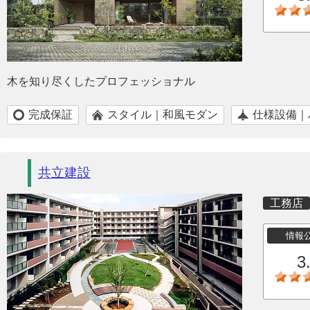
木を知り尽くしたプロフェッショナル
完成保証
スタイル｜和風モダン
仕様設備｜
共立建設
工務店
情報
3