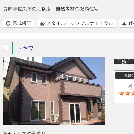
長野県佐久市の工務店 自然素材の健康住宅
完成保証
スタイル｜シンプルナチュラル
仕
トキワ
工務店
情報
4
資産としての家造り