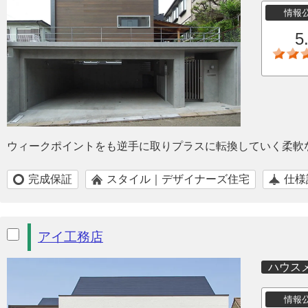
情報
5
ウィークポイントをも逆手に取りプラスに転換していく柔軟
完成保証
スタイル｜デザイナーズ住宅
仕様
アイ工務店
ハウス
情報