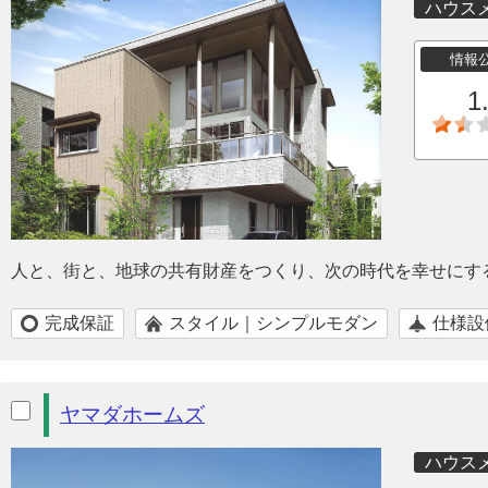
ハウス
情報
1
人と、街と、地球の共有財産をつくり、次の時代を幸せにす
完成保証
スタイル｜シンプルモダン
仕様設
ヤマダホームズ
ハウス