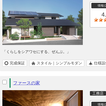
情報
4
「くらしをシアワセにする、ぜんぶ。」
完成保証
スタイル｜シンプルモダン
仕様設
ファースの家
工務店
情報