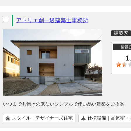
アトリエ創一級建築士事務所
建築家
情報
1
いつまでも飽きの来ないシンプルで使い易い建築をご提案
スタイル｜デザイナーズ住宅
仕様設備｜高気密・