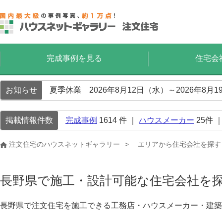
完成事例を見る
住宅会
お知らせ
夏季休業 2026年8月12日（水）～2026年8
掲載情報件数
完成事例
1614
件 ｜
ハウスメーカー
25
件 
注文住宅のハウスネットギャラリー
エリアから住宅会社を探す
長野県で施工・設計可能な住宅会社を
長野県で注文住宅を施工できる工務店・ハウスメーカー・建築