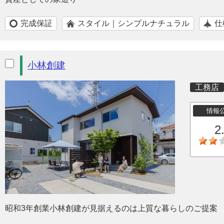
完成保証
スタイル｜シンプルナチュラル
仕
小林創建
工務店
情報
2
昭和3年創業小林創建が見据えるのは上質な暮らしのご提案