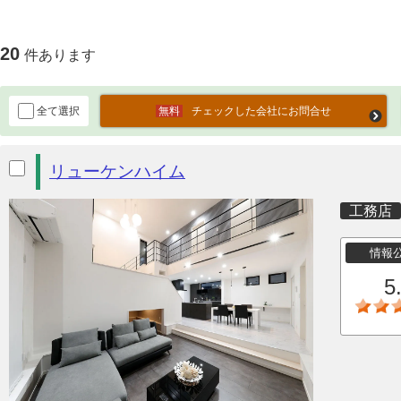
20
件あります
全て選択
チェックした会社にお問合せ
リューケンハイム
工務店
情報
5