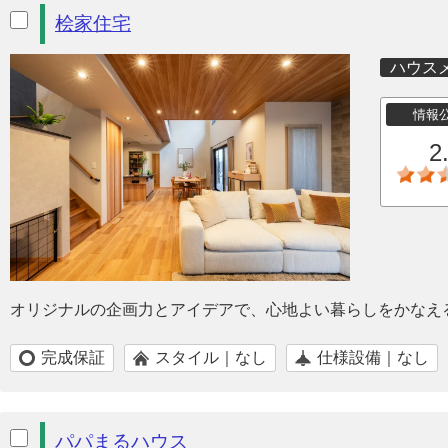
桧家住宅
ハウス
情報
2
オリジナルの企画力とアイデアで、心地よい暮らしをかなえ
完成保証
スタイル｜なし
仕様設備｜なし
パパまるハウス