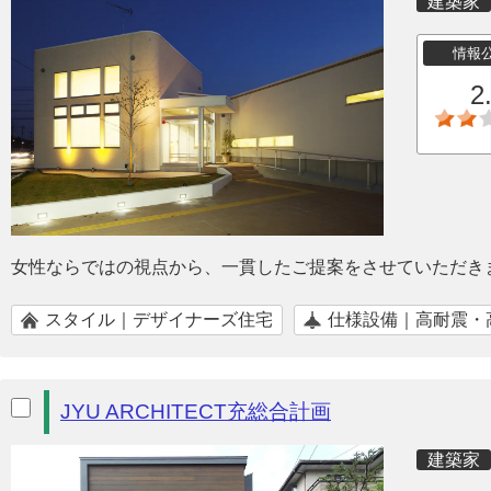
建築家
情報
2
女性ならではの視点から、一貫したご提案をさせていただき
スタイル｜デザイナーズ住宅
仕様設備｜高耐震・
JYU ARCHITECT充総合計画
建築家