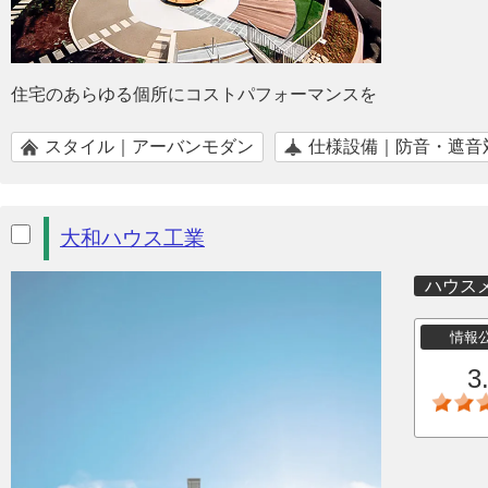
住宅のあらゆる個所にコストパフォーマンスを
スタイル｜アーバンモダン
仕様設備｜防音・遮音
大和ハウス工業
ハウス
情報
3