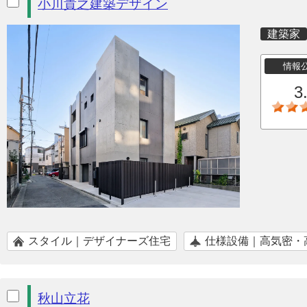
小川貴之建築デザイン
建築家
情報
3
スタイル｜デザイナーズ住宅
仕様設備｜高気密・
秋山立花