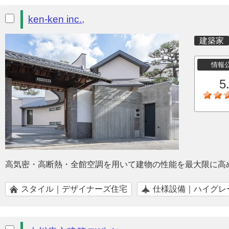
ken-ken inc.,
建築家
情報
5
高気密・高断熱・全館空調を用いて建物の性能を最大限に高
スタイル｜デザイナーズ住宅
仕様設備｜ハイグレ