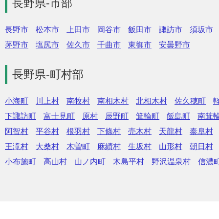
長野県-市部
長野市
松本市
上田市
岡谷市
飯田市
諏訪市
須坂市
茅野市
塩尻市
佐久市
千曲市
東御市
安曇野市
長野県-町村部
小海町
川上村
南牧村
南相木村
北相木村
佐久穂町
下諏訪町
富士見町
原村
辰野町
箕輪町
飯島町
南箕
阿智村
平谷村
根羽村
下條村
売木村
天龍村
泰阜村
王滝村
大桑村
木曽町
麻績村
生坂村
山形村
朝日村
小布施町
高山村
山ノ内町
木島平村
野沢温泉村
信濃