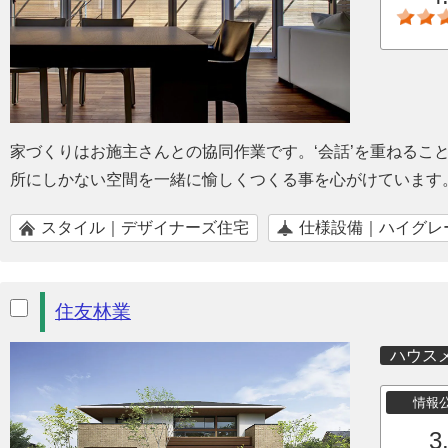
家づくりはお施主さんとの協同作業です。‘会話’を重ねるこ
所にしかない空間を一緒に愉しくつくる事を心がけています
スタイル｜デザイナーズ住宅
仕様設備｜ハイグレ
住友林業
ハウス
情報
3