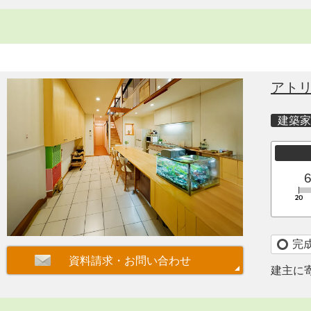
アト
建築家
完
建主に