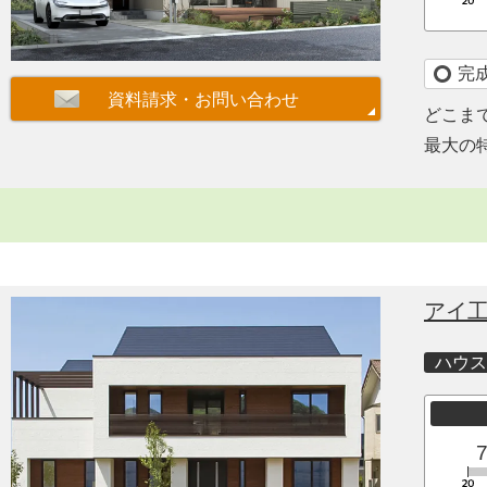
完
どこま
最大の
アイ
ハウス