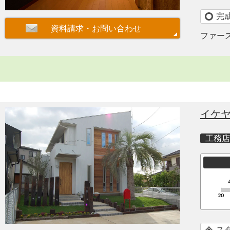
完
ファー
イケ
工務店
ス