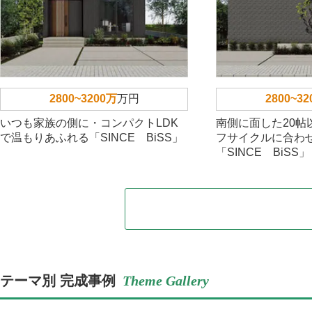
2800~3200万
万円
2800~3
いつも家族の側に・コンパクトLDK
南側に面した20帖
で温もりあふれる「SINCE BiSS」
フサイクルに合わ
「SINCE BiSS」
テーマ別 完成事例
Theme Gallery