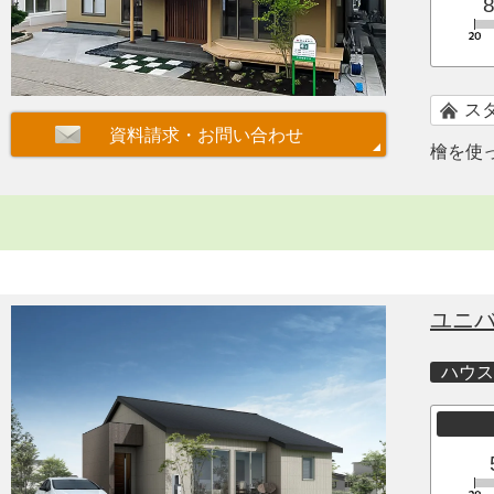
ス
檜を使
ユニ
ハウス