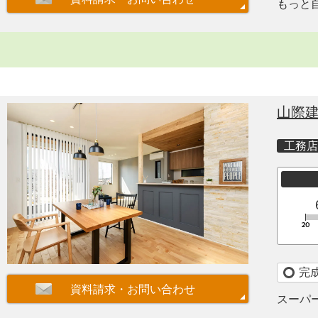
もっと
山際
工務店
完
スーパ