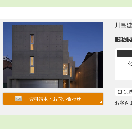
川島
建築家
完
お客さ