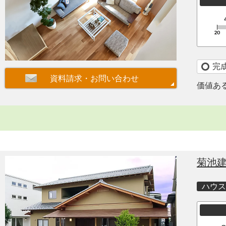
完
価値あ
菊池
ハウス