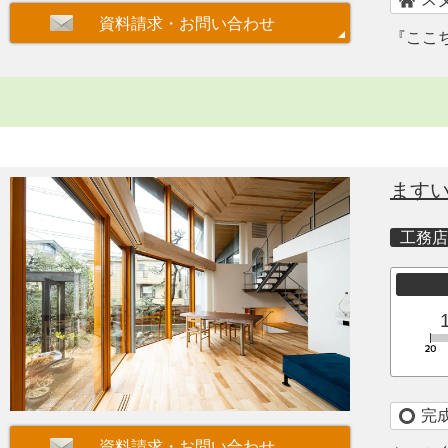
『ここ
ます
工務店
完