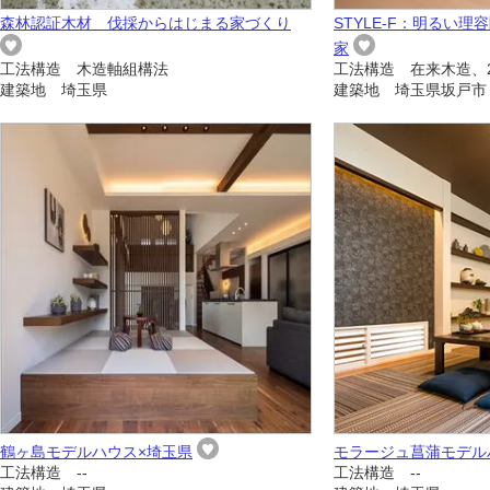
森林認証木材 伐採からはじまる家づくり
STYLE-F：明るい
家
工法構造 木造軸組構法
工法構造 在来木造、
建築地 埼玉県
建築地 埼玉県坂戸市
鶴ヶ島モデルハウス×埼玉県
モラージュ菖蒲モデル
工法構造 --
工法構造 --