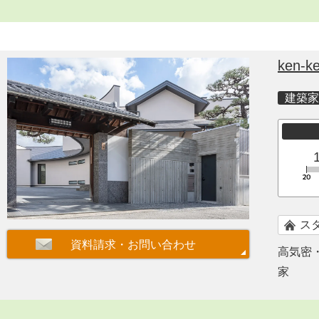
ken-ke
建築家
ス
高気密
家