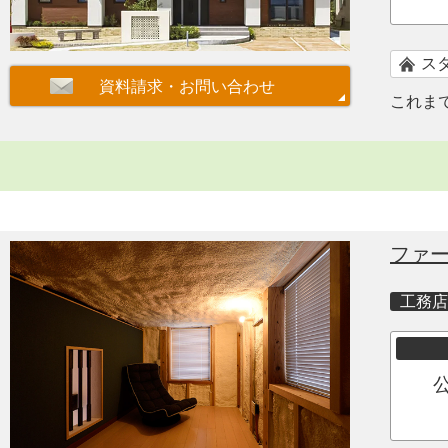
ス
これま
ファ
工務店