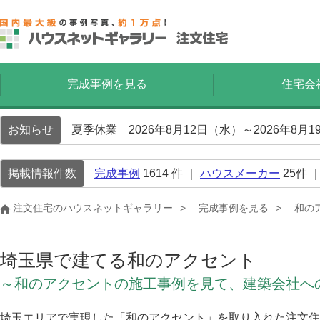
完成事例を見る
住宅会
お知らせ
夏季休業 2026年8月12日（水）～2026年8
掲載情報件数
完成事例
1614
件 ｜
ハウスメーカー
25
件 
注文住宅のハウスネットギャラリー
完成事例を見る
和の
埼玉県で建てる和のアクセント
～和のアクセントの施工事例を見て、建築会社へ
埼玉エリアで実現した「和のアクセント」を取り入れた注文住