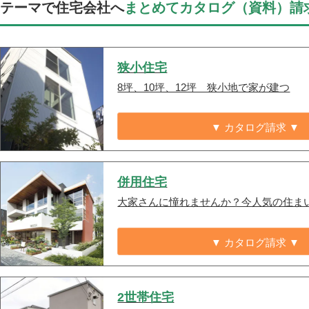
テーマで住宅会社へ
まとめてカタログ（資料）請
狭小住宅
8坪、10坪、12坪 狭小地で家が建つ
▼ カタログ請求 ▼
併用住宅
大家さんに憧れませんか？今人気の住ま
▼ カタログ請求 ▼
2世帯住宅