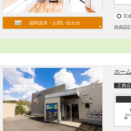
完
自由設
ホー
工務店