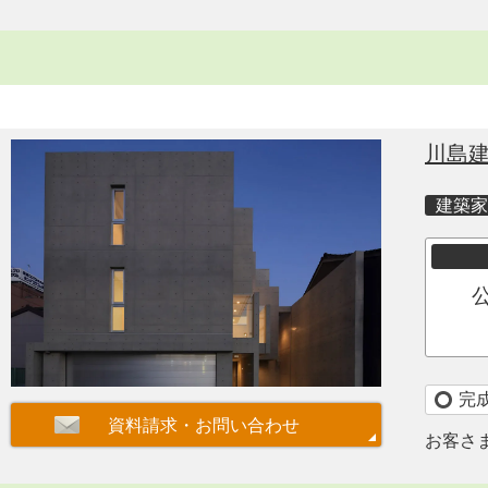
川島
建築家
完
お客さ