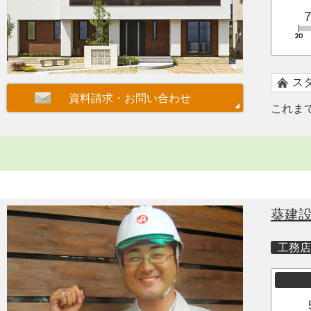
ス
これま
葵建
工務店