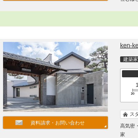
ken-ke
建築家
ス
高気密
家