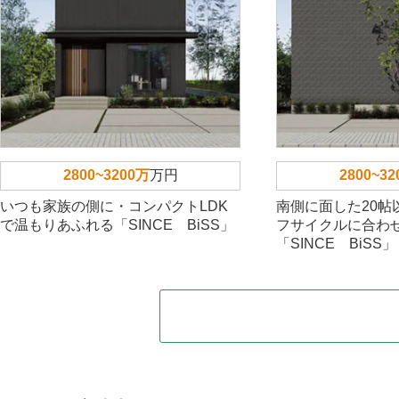
2800~3200万
万円
2800~3
いつも家族の側に・コンパクトLDK
南側に面した20帖
で温もりあふれる「SINCE BiSS」
フサイクルに合わ
「SINCE BiSS」