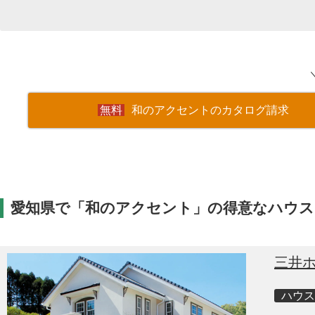
和のアクセントのカタログ請求
愛知県で「和のアクセント」の得意なハウス
三井
ハウス