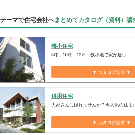
テーマで住宅会社へ
まとめてカタログ（資料）請
狭小住宅
8坪、10坪、12坪 狭小地で家が建つ
▼ カタログ請求 ▼
併用住宅
大家さんに憧れませんか？今人気の住ま
▼ カタログ請求 ▼