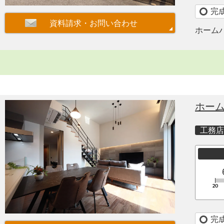
完
ホーム
ホー
工務店
完