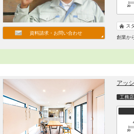
ス
創業か
アッ
工務店