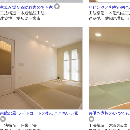
家族が繋がる隠れ家のある家
リビングと和室の融合
工法構造 木造軸組工法
工法構造 木造軸組工
建築地 愛知県一宮市
建築地 愛知県豊田市
南欧の風 ライトコートのあるここちいい家
共働き家族のいつでも
工法構造 在来工法
工法構造 木造2階建