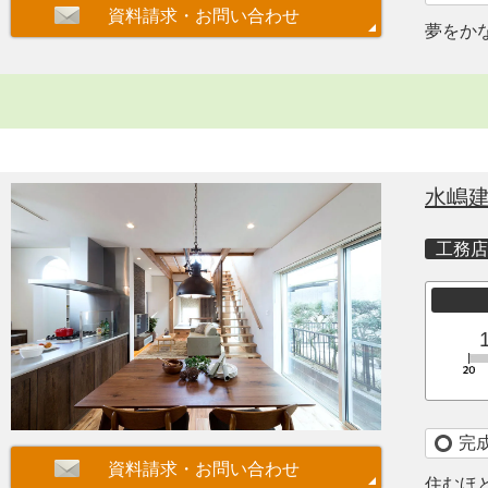
夢をか
水嶋
工務店
完
住むほ