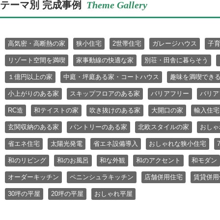
テーマ別 完成事例
Theme Gallery
高気密・高断熱の家
狭小住宅
2世帯住宅
ガレージハウス
子
リゾート空間を満喫
家事動線の快適な家
別荘・田舎に暮らそう
１億円以上の家
中庭・坪庭ある家・コートハウス
趣味を満喫でき
小上がりのある家
スキップフロアのある家
バリアフリー
バリア
RC造
和テイストの家
吹き抜けのある家
大開口の家
輸入住宅
玄関収納のある家
パントリーのある家
北欧スタイルの家
おしゃ
省エネ住宅
太陽光発電
省エネ設備導入
おしゃれな狭小住宅
和のリビング
和のお風呂
和な外観
和のアクセント
和モダン
オーダーキッチン
ペニンシュラキッチン
店舗併用住宅
賃貸併用
30坪の平屋
20坪の平屋
おしゃれ平屋