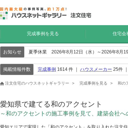
完成事例を見る
住宅会
お知らせ
夏季休業 2026年8月12日（水）～2026年8
掲載情報件数
完成事例
1614
件 ｜
ハウスメーカー
25
件 
注文住宅のハウスネットギャラリー
完成事例を見る
和の
愛知県で建てる和のアクセント
～和のアクセントの施工事例を見て、建築会社へ
愛知エリアで実現した「和のアクセント」を取り入れた注文住