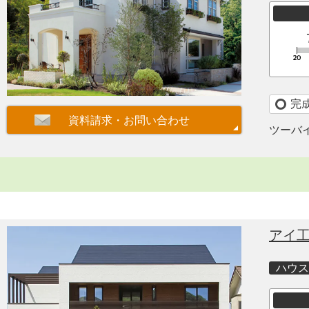
完
ツーバ
アイ
ハウス