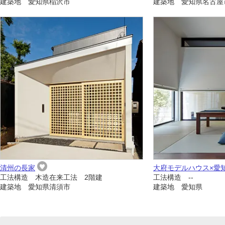
建築地 愛知県稲沢市
建築地 愛知県名古屋
清州の長家
大府モデルハウス×愛
工法構造 木造在来工法 2階建
工法構造 --
建築地 愛知県清須市
建築地 愛知県