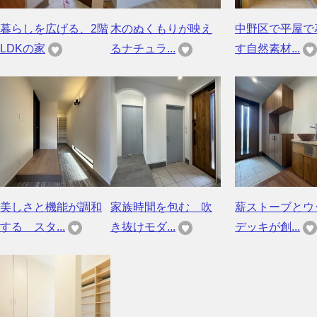
暮らしを広げる、2階
木のぬくもりが映え
中野区で平屋で
LDKの家
るナチュラ...
す自然素材...
美しさと機能が調和
家族時間を包む 吹
薪ストーブとウ
する スタ...
き抜けモダ...
デッキが創...