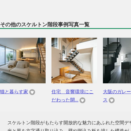
その他のスケルトン階段事例写真一覧
猫と暮らす家
住宅 音響環境にこ
大阪のガレー
だわった開...
ス
スケルトン階段がもたらす開放的な魅力にあふれた空間デ
光と風を文字通り取り込み、壁や蹴込み板を排した構造が