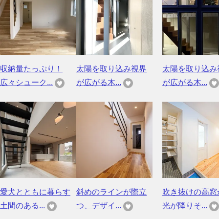
収納量たっぷり！
太陽を取り込み視界
太陽を取り込み
広々シューク...
が広がる木...
が広がる木...
愛犬とともに暮らす
斜めのラインが際立
吹き抜けの高窓
土間のある...
つ、デザイ...
光が降りそ...