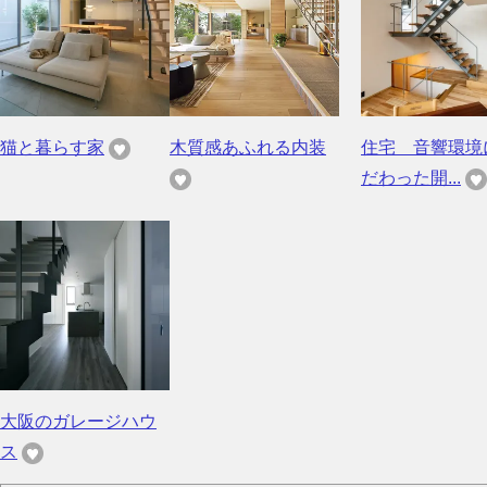
猫と暮らす家
木質感あふれる内装
住宅 音響環境
だわった開...
大阪のガレージハウ
ス