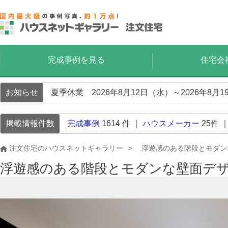
完成事例を見る
住宅会
お知らせ
夏季休業 2026年8月12日（水）～2026年8
掲載情報件数
完成事例
1614
件 ｜
ハウスメーカー
25
件 
注文住宅のハウスネットギャラリー
浮遊感のある階段とモダン
浮遊感のある階段とモダンな壁面デ