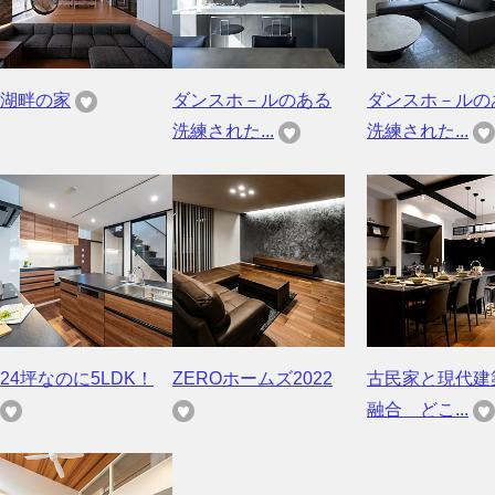
湖畔の家
ダンスホ－ルのある
ダンスホ－ルの
洗練された...
洗練された...
24坪なのに5LDK！
ZEROホームズ2022
古民家と現代建
融合 どこ...