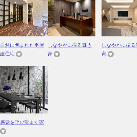
自然に包まれた平屋
しなやかに振る舞う
しなやかに振る
建住宅
家
家
感覚を呼び覚ます家