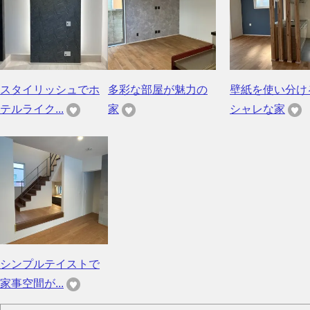
スタイリッシュでホ
多彩な部屋が魅力の
壁紙を使い分け
テルライク...
家
シャレな家
シンプルテイストで
家事空間が...