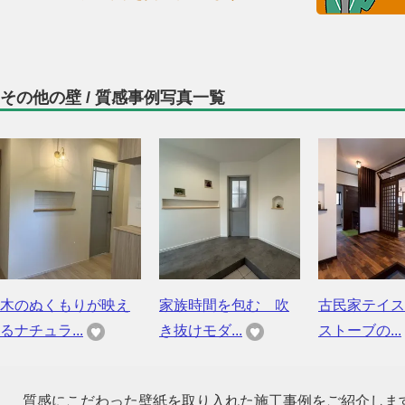
その他の壁 / 質感事例写真一覧
木のぬくもりが映え
家族時間を包む 吹
古民家テイス
るナチュラ...
き抜けモダ...
ストーブの...
質感にこだわった壁紙を取り入れた施工事例をご紹介しま