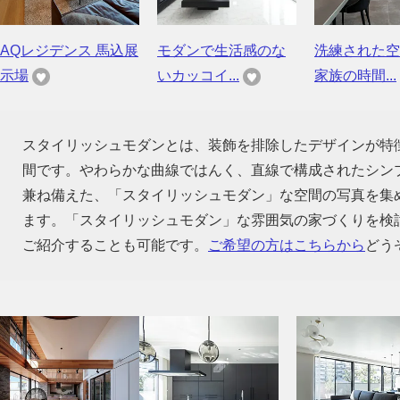
AQレジデンス 馬込展
モダンで生活感のな
洗練された空
示場
いカッコイ...
家族の時間...
スタイリッシュモダンとは、装飾を排除したデザインが特
間です。やわらかな曲線ではんく、直線で構成されたシン
兼ね備えた、「スタイリッシュモダン」な空間の写真を集
ます。「スタイリッシュモダン」な雰囲気の家づくりを検
ご紹介することも可能です。
ご希望の方はこちらから
どう