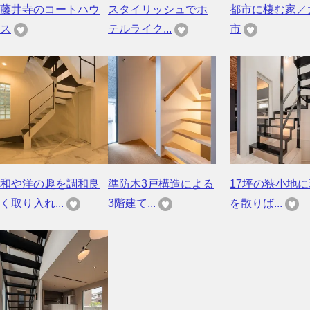
藤井寺のコートハウ
スタイリッシュでホ
都市に棲む家／
ス
テルライク...
市
和や洋の趣を調和良
準防木3戸構造による
17坪の狭小地
く取り入れ...
3階建て...
を散りば...