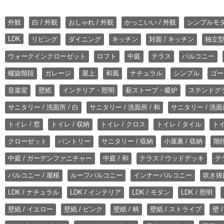
外観
白 / 外観
おしゃれ / 外観
かっこいい / 外観
シンプルモ
LDK
リビング
ダイニング
キッチン
対面 / キッチン
独立型
ウォークインクローゼット
ロフト
中庭
テラス
バルコニー
螺旋階段
ガレージ
屋上
和風
ナチュラル
シンプル
ゴー
音楽室
壁紙
インテリア・照明
薪ストーブ・暖炉
ステンドグ
サニタリー / 洗面所 / 白
サニタリー / 洗面所 / 和
サニタリー / 洗面所
トイレ / 窓
トイレ / 収納
トイレ / クロス
トイレ / タイル
トイ
クローゼット
パントリー
サニタリー / 収納
小屋裏 / 収納
階段
中庭 / ガーデンファニチャー
中庭 / 和
テラス / ウッドデッキ
テ
バルコニー / 屋根
ルーフバルコニー
インナーバルコニー
吹き抜
LDK / ナチュラル
LDK / インテリア
LDK / モダン
LDK / 照明
壁紙 / イエロー
壁紙 / ピンク
壁紙 / 柄
壁紙 / ストライプ
壁 