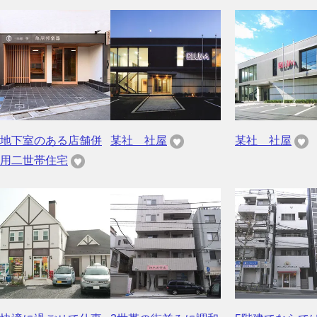
地下室のある店舗併
某社 社屋
某社 社屋
用二世帯住宅