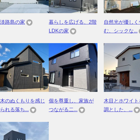
淡路島の家
暮らしを広げる、2階
自然光が優しく
LDKの家
む、シックな...
木のぬくもりを感じ
個を尊重し、家族が
木目とホワイト
られる落ち...
つながる二...
調とした、...