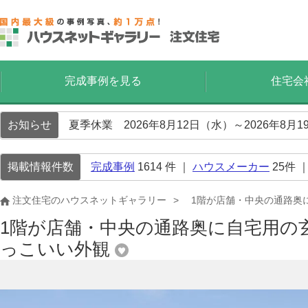
完成事例を見る
住宅会
お知らせ
夏季休業 2026年8月12日（水）～2026年8
掲載情報件数
完成事例
1614
件 ｜
ハウスメーカー
25
件 
注文住宅のハウスネットギャラリー
1階が店舗・中央の通路奥
1階が店舗・中央の通路奥に自宅用の
っこいい外観