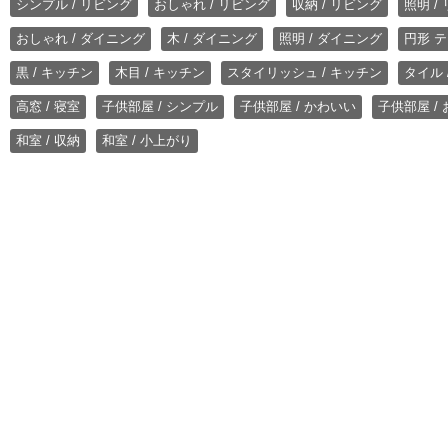
シンプル / リビング
おしゃれ / リビング
収納 / リビング
照明 /
おしゃれ / ダイニング
木 / ダイニング
照明 / ダイニング
円形 テ
黒 / キッチン
木目 / キッチン
スタイリッシュ / キッチン
タイル 
高窓 / 寝室
子供部屋 / シンプル
子供部屋 / かわいい
子供部屋 /
和室 / 収納
和室 / 小上がり