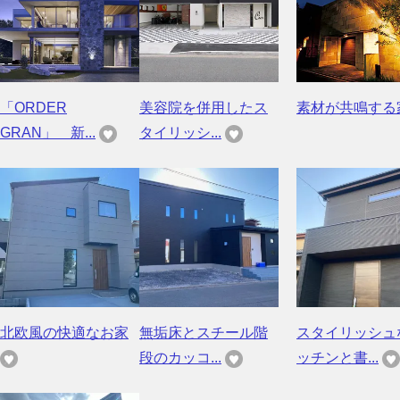
「ORDER
美容院を併用したス
素材が共鳴する
GRAN」 新...
タイリッシ...
北欧風の快適なお家
無垢床とスチール階
スタイリッシュ
段のカッコ...
ッチンと書...