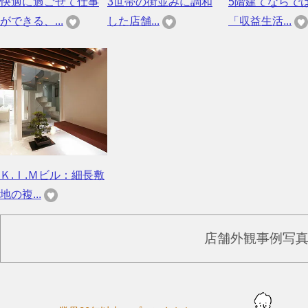
快適に過ごせて仕事
3世帯の街並みに調和
5階建てならで
ができる、...
した店舗...
「収益生活...
Ｋ.Ｉ.Ｍビル：細長敷
地の複...
店舗外観事例写