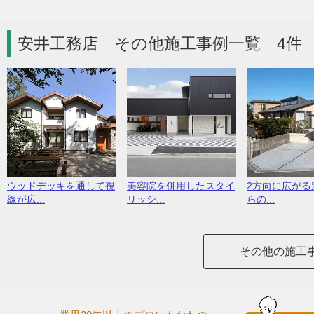
安井工務店 その他施工事例一覧 4件
ウッドデッキを通して視
美容院を併用したスタイ
2方向に広がる
線が広...
リッシ...
らの...
その他の施工