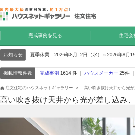
完成事例を見る
住宅会
お知らせ
夏季休業 2026年8月12日（水）～2026年8
掲載情報件数
完成事例
1614
件 ｜
ハウスメーカー
25
件 
注文住宅のハウスネットギャラリー
高い吹き抜け天井から光が
高い吹き抜け天井から光が差し込み、