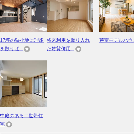
17坪の狭小地に理想
将来利用を取り入れ
芽室モデルハウ
を散りば...
た賃貸併用...
中庭のある二世帯住
宅