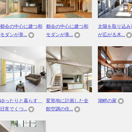
都会の中心に建つ和
都会の中心に建つ和
太陽を取り込み
モダンが美...
モダンが美...
が広がる木...
ゆったりと暮らす
変形地に計画した全
湖畔の家
日常でくつ...
館空調の住...