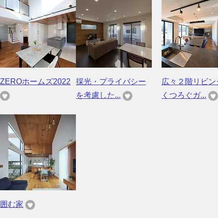
ZEROホームズ2022
採光・プライバシー
広々２階リビン
を考慮した...
くつろぐガ...
囲む家