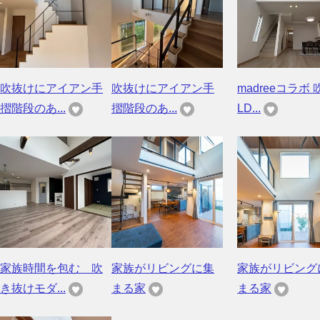
吹抜けにアイアン手
吹抜けにアイアン手
madreeコラボ 
摺階段のあ...
摺階段のあ...
LD...
家族時間を包む 吹
家族がリビングに集
家族がリビング
き抜けモダ...
まる家
まる家