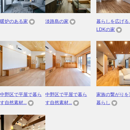
暖炉のある家
淡路島の家
暮らしを広げる
LDKの家
中野区で平屋で暮ら
中野区で平屋で暮ら
家族の繋がりを
す自然素材...
す自然素材...
暮らし