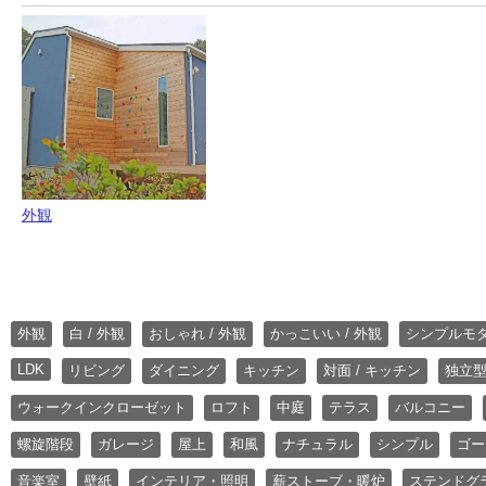
外観
外観
白 / 外観
おしゃれ / 外観
かっこいい / 外観
シンプルモ
LDK
リビング
ダイニング
キッチン
対面 / キッチン
独立型
ウォークインクローゼット
ロフト
中庭
テラス
バルコニー
螺旋階段
ガレージ
屋上
和風
ナチュラル
シンプル
ゴー
音楽室
壁紙
インテリア・照明
薪ストーブ・暖炉
ステンドグ