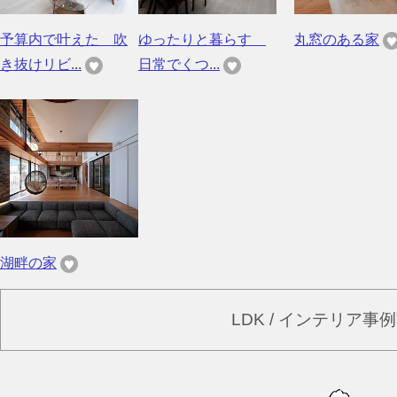
予算内で叶えた 吹
ゆったりと暮らす
丸窓のある家
き抜けリビ...
日常でくつ...
湖畔の家
LDK / インテリア