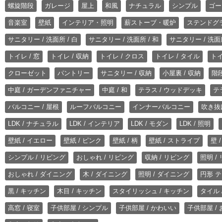
螺旋階段
ガレージ
屋上
和風
ナチュラル
シンプル
ゴー
音楽室
壁紙
インテリア・照明
薪ストーブ・暖炉
ステンドグ
サニタリー / 洗面所 / 白
サニタリー / 洗面所 / 和
サニタリー / 洗面所
トイレ / 窓
トイレ / 収納
トイレ / クロス
トイレ / タイル
トイ
クローゼット
パントリー
サニタリー / 収納
小屋裏 / 収納
階段
中庭 / ガーデンファニチャー
中庭 / 和
テラス / ウッドデッキ
テ
バルコニー / 屋根
ルーフバルコニー
インナーバルコニー
吹き抜
LDK / ナチュラル
LDK / インテリア
LDK / モダン
LDK / 照明
壁紙 / イエロー
壁紙 / ピンク
壁紙 / 柄
壁紙 / ストライプ
壁 
シンプル / リビング
おしゃれ / リビング
収納 / リビング
照明 /
おしゃれ / ダイニング
木 / ダイニング
照明 / ダイニング
円形 テ
黒 / キッチン
木目 / キッチン
スタイリッシュ / キッチン
タイル 
高窓 / 寝室
子供部屋 / シンプル
子供部屋 / かわいい
子供部屋 /