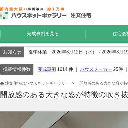
完成事例を見る
住宅会
お知らせ
夏季休業 2026年8月12日（水）～2026年8
掲載情報件数
完成事例
1614
件 ｜
ハウスメーカー
25
件 
注文住宅のハウスネットギャラリー
開放感のある大きな窓が特
開放感のある大きな窓が特徴の吹き