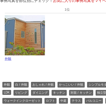
事例写真を部位別にチェック！
お気に入りの事例写真をマイペ
外観
外観
白 / 外観
おしゃれ / 外観
かっこいい / 外観
シンプルモ
LDK
リビング
ダイニング
キッチン
対面 / キッチン
独立型
ウォークインクローゼット
ロフト
中庭
テラス
バルコニー