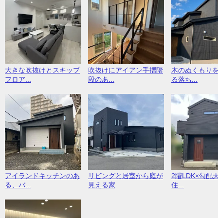
大きな吹抜けとスキップ
吹抜けにアイアン手摺階
木のぬくもり
フロア...
段のあ...
る落ち...
アイランドキッチンのあ
リビングと居室から庭が
2階LDK×勾配
る、バ...
見える家
住...