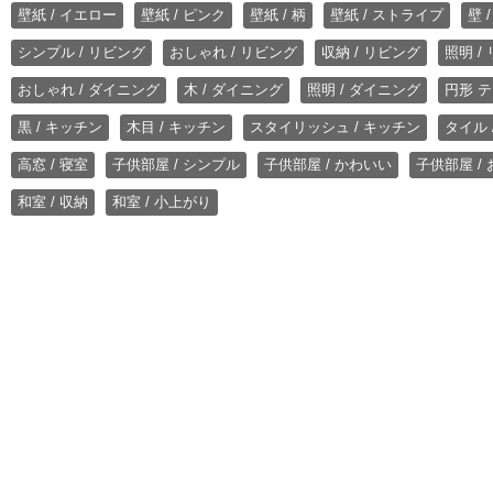
壁紙 / イエロー
壁紙 / ピンク
壁紙 / 柄
壁紙 / ストライプ
壁 
シンプル / リビング
おしゃれ / リビング
収納 / リビング
照明 /
おしゃれ / ダイニング
木 / ダイニング
照明 / ダイニング
円形 テ
黒 / キッチン
木目 / キッチン
スタイリッシュ / キッチン
タイル 
高窓 / 寝室
子供部屋 / シンプル
子供部屋 / かわいい
子供部屋 /
和室 / 収納
和室 / 小上がり