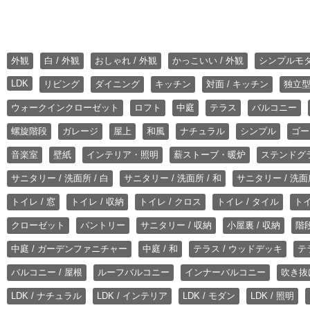
外観
白 / 外観
おしゃれ / 外観
かっこいい / 外観
シンプルモ
LDK
リビング
ダイニング
キッチン
対面 / キッチン
独立型
ウォークインクローゼット
ロフト
中庭
テラス
バルコニー
螺旋階段
ガレージ
屋上
和風
ナチュラル
シンプル
ゴー
音楽室
壁紙
インテリア・照明
薪ストーブ・暖炉
ステンドグ
サニタリー / 洗面所 / 白
サニタリー / 洗面所 / 和
サニタリー / 洗面所
トイレ / 窓
トイレ / 収納
トイレ / クロス
トイレ / タイル
トイ
クローゼット
パントリー
サニタリー / 収納
小屋裏 / 収納
階段
中庭 / ガーデンファニチャー
中庭 / 和
テラス / ウッドデッキ
テ
バルコニー / 屋根
ルーフバルコニー
インナーバルコニー
吹き抜
LDK / ナチュラル
LDK / インテリア
LDK / モダン
LDK / 照明