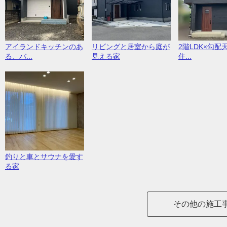
アイランドキッチンのあ
リビングと居室から庭が
2階LDK×勾配
る、バ...
見える家
住...
釣りと車とサウナを愛す
る家
その他の施工