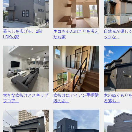
暮らしを広げる、2階
ネコちゃんのことを考え
自然光が優し
LDKの家
たお家
ックな...
大きな吹抜けとスキップ
吹抜けにアイアン手摺階
木のぬくもり
フロア...
段のあ...
る落ち...