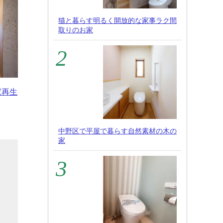
猫と暮らす明るく開放的な家事ラク間
取りのお家
家再生
中野区で平屋で暮らす自然素材の木の
家
、
り
は
も