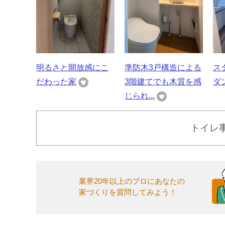
明るさと開放感にこ
準防木3戸構造による
ス
だわった家
3階建てでも木質を感
ダ
じられ...
トイレ
業界20年以上のプロにあなたの
家づくりを質問してみよう！