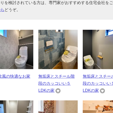
くりを検討されている方は、専門家がおすすめする住宅会社を
から
どうぞ。
欧風の快適なお家
無垢床とスチール階
無垢床とスチー
段のカッコいい５
段のカッコいい
LDKの家
LDKの家