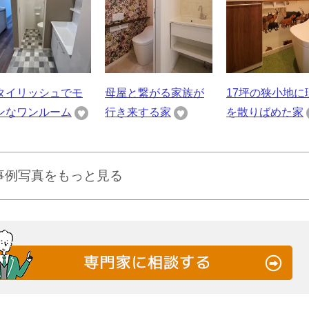
タイリッシュでモ
母屋と繋がる家族が
17坪の狭小地に
ンなワンルーム
行き来する家
を散りばめた家
事例写真をもっと見る