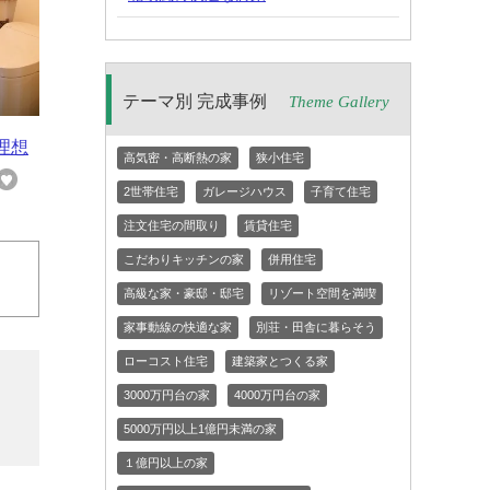
テーマ別 完成事例
Theme Gallery
理想
高気密・高断熱の家
狭小住宅
2世帯住宅
ガレージハウス
子育て住宅
注文住宅の間取り
賃貸住宅
こだわりキッチンの家
併用住宅
高級な家・豪邸・邸宅
リゾート空間を満喫
家事動線の快適な家
別荘・田舎に暮らそう
ローコスト住宅
建築家とつくる家
3000万円台の家
4000万円台の家
5000万円以上1億円未満の家
１億円以上の家