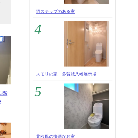
ご
猫ステップのある家
スモリの家 多賀城八幡展示場
ル階
５
北欧風の快適なお家