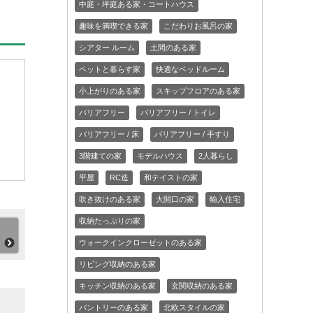
中庭・坪庭ある家・コートハウス
趣味を満喫できる家
こだわりお風呂の家
シアター ルーム
土間のある家
ペットと暮らす家
快適なベッドルーム
小上がりのある家
スキップフロアのある家
バリアフリー
バリアフリー / トイレ
バリアフリー / 床
バリアフリー / 手すり
3階建ての家
モデルハウス
2人暮らし
平屋
RC造
和テイストの家
吹き抜けのある家
大開口の家
輸入住宅
収納たっぷりの家
ウォークインクローゼットのある家
リビング収納のある家
キッチン収納のある家
玄関収納のある家
パントリーのある家
北欧スタイルの家