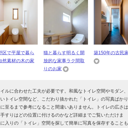
野区で平屋で暮ら
猫と暮らす明るく開
築150年の古民
自然素材の木の家
放的な家事ラク間取
りのお家
タイルに合わせた工夫が必要です。和風なトイレ空間やモダン
広いトイレ空間など、こだわり抜かれた「トイレ」の写真ばか
備に至るまで参考になること間違いありません。トイレの広さ
、手すりはどの位置に付けるのかなど詳細までご覧いただけま
気に入りの「トイレ」空間を探して簡単に写真を保存すること