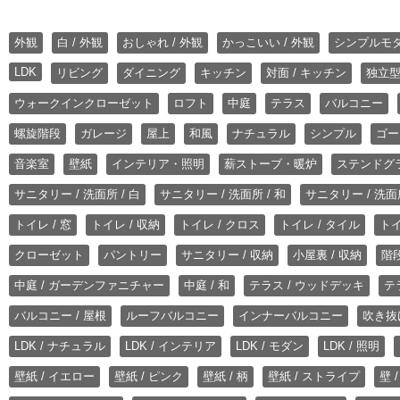
外観
白 / 外観
おしゃれ / 外観
かっこいい / 外観
シンプルモ
LDK
リビング
ダイニング
キッチン
対面 / キッチン
独立型
ウォークインクローゼット
ロフト
中庭
テラス
バルコニー
螺旋階段
ガレージ
屋上
和風
ナチュラル
シンプル
ゴー
音楽室
壁紙
インテリア・照明
薪ストーブ・暖炉
ステンドグ
サニタリー / 洗面所 / 白
サニタリー / 洗面所 / 和
サニタリー / 洗面所
トイレ / 窓
トイレ / 収納
トイレ / クロス
トイレ / タイル
トイ
クローゼット
パントリー
サニタリー / 収納
小屋裏 / 収納
階段
中庭 / ガーデンファニチャー
中庭 / 和
テラス / ウッドデッキ
テ
バルコニー / 屋根
ルーフバルコニー
インナーバルコニー
吹き抜
LDK / ナチュラル
LDK / インテリア
LDK / モダン
LDK / 照明
壁紙 / イエロー
壁紙 / ピンク
壁紙 / 柄
壁紙 / ストライプ
壁 