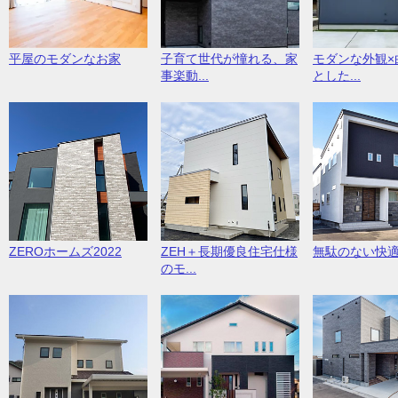
平屋のモダンなお家
子育て世代が憧れる、家
モダンな外観×
事楽動...
とした...
ZEROホームズ2022
ZEH＋長期優良住宅仕様
無駄のない快
のモ...