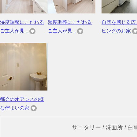
湿度調整にこだわる
湿度調整にこだわる
自然を感じる広
ご主人が見...
ご主人が見...
ビングのお家
都会のオアシスの様
な佇まいの家
サニタリー / 洗面所 /