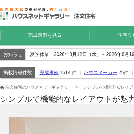
完成事例を見る
住宅会
お知らせ
夏季休業 2026年8月12日（水）～2026年8
掲載情報件数
完成事例
1614
件 ｜
ハウスメーカー
25
件 
注文住宅のハウスネットギャラリー
シンプルで機能的なレイア
シンプルで機能的なレイアウトが魅