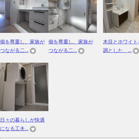
個を尊重し、家族が
個を尊重し、家族が
木目とホワイト
つながる二...
つながる二...
調とした、...
日々の暮らしが快適
になる工夫...