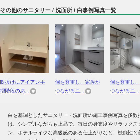
その他のサニタリー / 洗面所 / 白事例写真一覧
吹抜けにアイアン手
個を尊重し、家族が
個を尊重し、
摺階段のあ...
つながる二...
つながる二...
白を基調としたサニタリー・洗面所の施工事例写真を多数
は、シンプルながらも上品で、毎日の身支度やリラックス
ン、ホテルライクな高級感のある仕上がりなど、機能性と