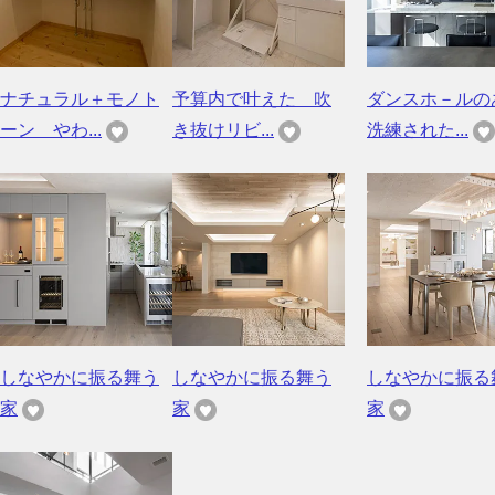
ナチュラル＋モノト
予算内で叶えた 吹
ダンスホ－ルの
ーン やわ...
き抜けリビ...
洗練された...
しなやかに振る舞う
しなやかに振る舞う
しなやかに振る
家
家
家