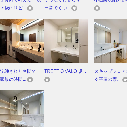
き抜けリビ...
日常でくつ...
洗練された空間で、
TRETTIO VALO 規...
スキップフロア
家族の時間...
る平屋の家。