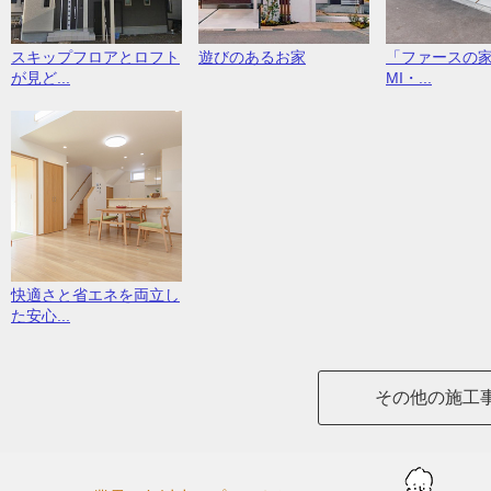
スキップフロアとロフト
遊びのあるお家
「ファースの家
が見ど...
MI・...
快適さと省エネを両立し
た安心...
その他の施工