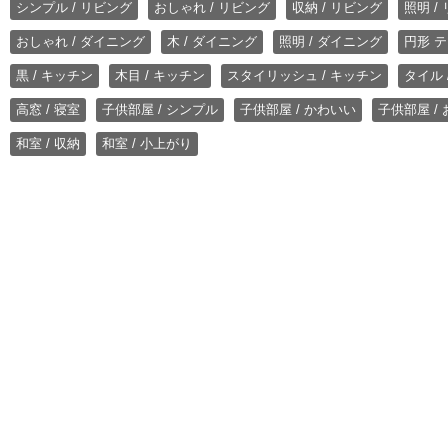
シンプル / リビング
おしゃれ / リビング
収納 / リビング
照明 /
おしゃれ / ダイニング
木 / ダイニング
照明 / ダイニング
円形 テ
黒 / キッチン
木目 / キッチン
スタイリッシュ / キッチン
タイル 
高窓 / 寝室
子供部屋 / シンプル
子供部屋 / かわいい
子供部屋 /
和室 / 収納
和室 / 小上がり