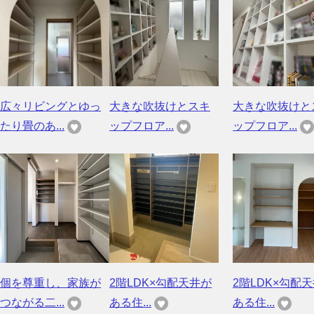
広々リビングとゆっ
大きな吹抜けとスキ
大きな吹抜けと
たり畳のあ...
ップフロア...
ップフロア...
個を尊重し、家族が
2階LDK×勾配天井が
2階LDK×勾配
つながる二...
ある住...
ある住...