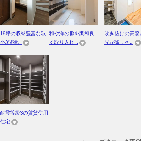
18坪の収納豊富な狭
和や洋の趣を調和良
吹き抜けの高窓
小3階建...
く取り入れ...
光が降りそ...
耐震等級3の賃貸併用
住宅