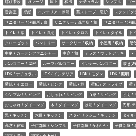
螺旋階段
ガレージ
屋上
和風
ナチュラル
シンプル
ゴー
音楽室
壁紙
インテリア・照明
薪ストーブ・暖炉
ステンドグ
サニタリー / 洗面所 / 白
サニタリー / 洗面所 / 和
サニタリー / 洗面所
トイレ / 窓
トイレ / 収納
トイレ / クロス
トイレ / タイル
トイ
クローゼット
パントリー
サニタリー / 収納
小屋裏 / 収納
階段
中庭 / ガーデンファニチャー
中庭 / 和
テラス / ウッドデッキ
テ
バルコニー / 屋根
ルーフバルコニー
インナーバルコニー
吹き抜
LDK / ナチュラル
LDK / インテリア
LDK / モダン
LDK / 照明
壁紙 / イエロー
壁紙 / ピンク
壁紙 / 柄
壁紙 / ストライプ
壁 
シンプル / リビング
おしゃれ / リビング
収納 / リビング
照明 /
おしゃれ / ダイニング
木 / ダイニング
照明 / ダイニング
円形 テ
黒 / キッチン
木目 / キッチン
スタイリッシュ / キッチン
タイル 
高窓 / 寝室
子供部屋 / シンプル
子供部屋 / かわいい
子供部屋 /
和室 / 収納
和室 / 小上がり