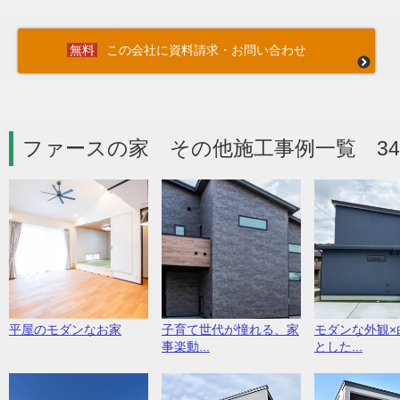
この会社に資料請求・お問い合わせ
ファースの家 その他施工事例一覧 3
平屋のモダンなお家
子育て世代が憧れる、家
モダンな外観×
事楽動...
とした...