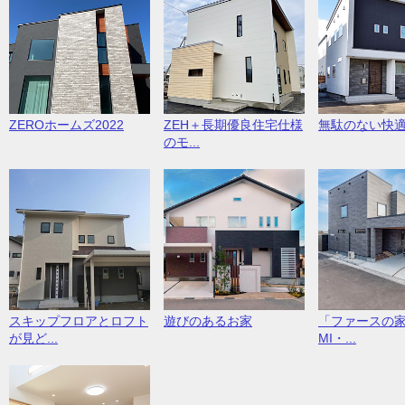
ZEROホームズ2022
ZEH＋長期優良住宅仕様
無駄のない快
のモ...
スキップフロアとロフト
遊びのあるお家
「ファースの家
が見ど...
MI・...