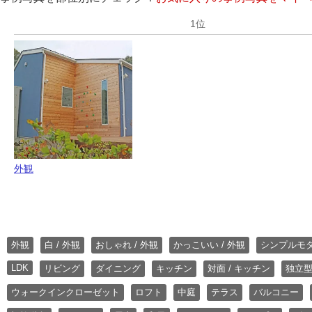
外観
外観
白 / 外観
おしゃれ / 外観
かっこいい / 外観
シンプルモ
LDK
リビング
ダイニング
キッチン
対面 / キッチン
独立型
ウォークインクローゼット
ロフト
中庭
テラス
バルコニー