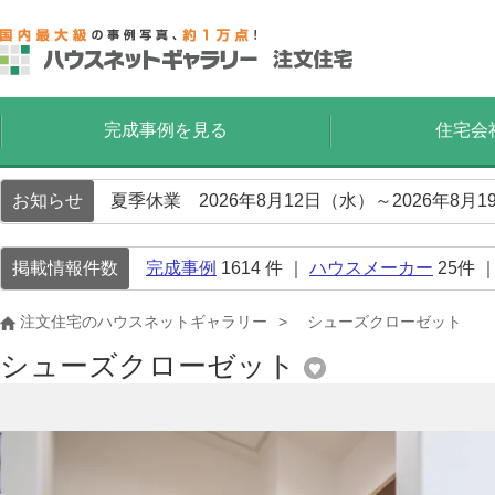
完成事例を見る
住宅会
お知らせ
夏季休業 2026年8月12日（水）～2026年8
掲載情報件数
完成事例
1614
件 ｜
ハウスメーカー
25
件 
注文住宅のハウスネットギャラリー
シューズクローゼット
シューズクローゼット