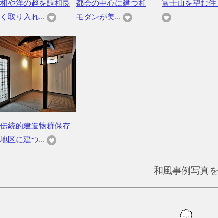
和や洋の趣を調和良
都会の中心に建つ和
富士山を望む住
く取り入れ...
モダンが美...
伝統的建造物群保存
地区に建つ...
和風事例写真