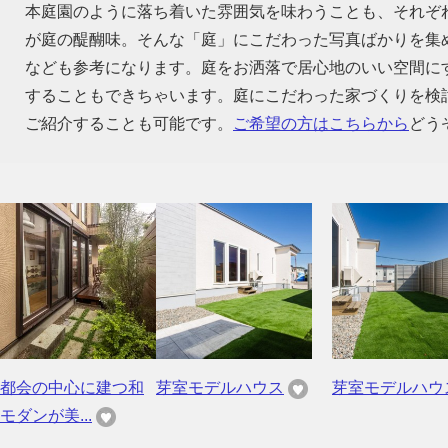
本庭園のように落ち着いた雰囲気を味わうことも、それぞ
が庭の醍醐味。そんな「庭」にこだわった写真ばかりを集
なども参考になります。庭をお洒落で居心地のいい空間に
することもできちゃいます。庭にこだわった家づくりを検
ご紹介することも可能です。
ご希望の方はこちらから
どう
都会の中心に建つ和
芽室モデルハウス
芽室モデルハウ
モダンが美...