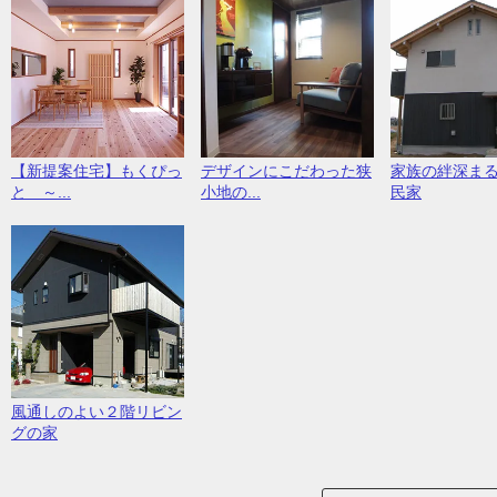
【新提案住宅】もくぴっ
デザインにこだわった狭
家族の絆深ま
と ～...
小地の...
民家
風通しのよい２階リビン
グの家