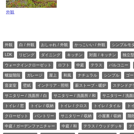
外観
外観
白 / 外観
おしゃれ / 外観
かっこいい / 外観
シンプルモ
LDK
リビング
ダイニング
キッチン
対面 / キッチン
独立型
ウォークインクローゼット
ロフト
中庭
テラス
バルコニー
螺旋階段
ガレージ
屋上
和風
ナチュラル
シンプル
ゴー
音楽室
壁紙
インテリア・照明
薪ストーブ・暖炉
ステンドグ
サニタリー / 洗面所 / 白
サニタリー / 洗面所 / 和
サニタリー / 洗面所
トイレ / 窓
トイレ / 収納
トイレ / クロス
トイレ / タイル
トイ
クローゼット
パントリー
サニタリー / 収納
小屋裏 / 収納
階段
中庭 / ガーデンファニチャー
中庭 / 和
テラス / ウッドデッキ
テ