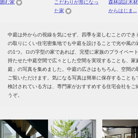
囲む家
こだわりが形になっ
森林認証木材
た家
からはじま...
中庭は外からの視線を気にせず、四季を楽しむことのでき
の取りにくい住宅密集地でも中庭を設けることで光や風の
の1つ。ロの字型の家であれば、完璧に家族のプライベー
持たせた中庭空間で広々とした空間を実現することも、家
庭」の写真を集めました。中庭の広さはもちろん、空間の
ご覧いただけます。気になる写真は簡単に保存することも
検討されている方は、専門家がおすすめする住宅会社をご
うぞ。