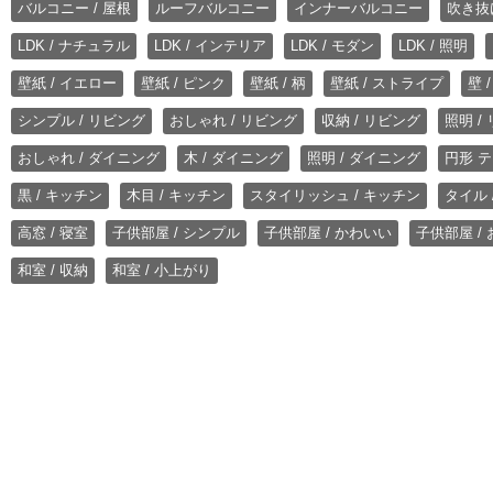
バルコニー / 屋根
ルーフバルコニー
インナーバルコニー
吹き抜
LDK / ナチュラル
LDK / インテリア
LDK / モダン
LDK / 照明
壁紙 / イエロー
壁紙 / ピンク
壁紙 / 柄
壁紙 / ストライプ
壁 
シンプル / リビング
おしゃれ / リビング
収納 / リビング
照明 /
おしゃれ / ダイニング
木 / ダイニング
照明 / ダイニング
円形 テ
黒 / キッチン
木目 / キッチン
スタイリッシュ / キッチン
タイル 
高窓 / 寝室
子供部屋 / シンプル
子供部屋 / かわいい
子供部屋 /
和室 / 収納
和室 / 小上がり