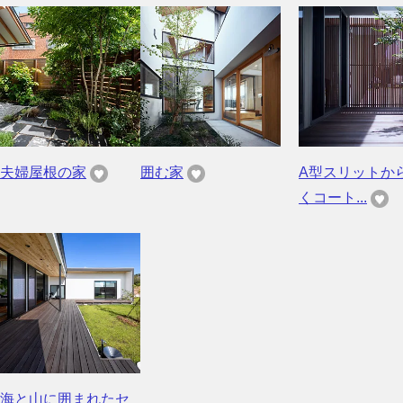
夫婦屋根の家
囲む家
A型スリットか
くコート...
海と山に囲まれたセ