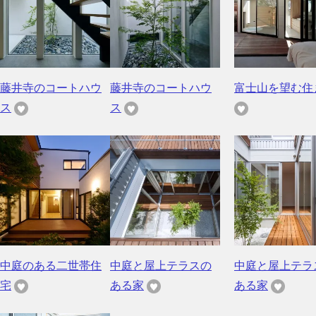
藤井寺のコートハウ
藤井寺のコートハウ
富士山を望む住
ス
ス
中庭のある二世帯住
中庭と屋上テラスの
中庭と屋上テラ
宅
ある家
ある家