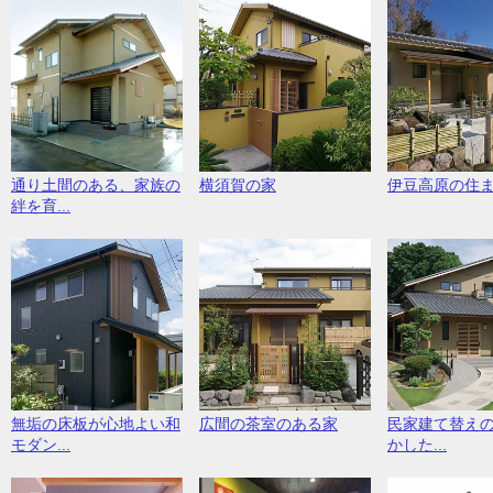
通り土間のある、家族の
横須賀の家
伊豆高原の住
絆を育...
無垢の床板が心地よい和
広間の茶室のある家
民家建て替え
モダン...
かした...