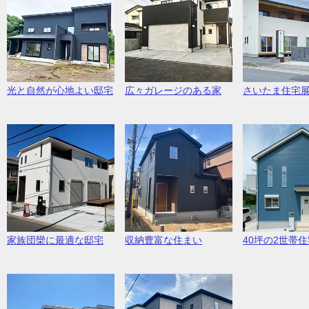
光と自然が心地よい邸宅
広々ガレージのある家
さいたま住宅
家族団欒に最適な邸宅
収納豊富な住まい
40坪の2世帯住