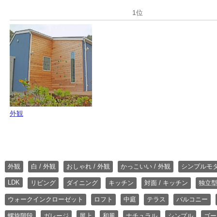
外観
外観
白 / 外観
おしゃれ / 外観
かっこいい / 外観
シンプルモ
LDK
リビング
ダイニング
キッチン
対面 / キッチン
独立型
ウォークインクローゼット
ロフト
中庭
テラス
バルコニー
螺旋階段
ガレージ
屋上
和風
ナチュラル
シンプル
ゴー