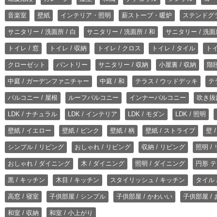
音楽室
壁紙
インテリア・照明
薪ストーブ・暖炉
ステンドグ
サニタリー / 洗面所 / 白
サニタリー / 洗面所 / 和
サニタリー / 洗面所
トイレ / 窓
トイレ / 収納
トイレ / クロス
トイレ / タイル
トイ
クローゼット
パントリー
サニタリー / 収納
小屋裏 / 収納
階段
中庭 / ガーデンファニチャー
中庭 / 和
テラス / ウッドデッキ
テ
バルコニー / 屋根
ルーフバルコニー
インナーバルコニー
吹き抜
LDK / ナチュラル
LDK / インテリア
LDK / モダン
LDK / 照明
壁紙 / イエロー
壁紙 / ピンク
壁紙 / 柄
壁紙 / ストライプ
壁 
シンプル / リビング
おしゃれ / リビング
収納 / リビング
照明 /
おしゃれ / ダイニング
木 / ダイニング
照明 / ダイニング
円形 テ
黒 / キッチン
木目 / キッチン
スタイリッシュ / キッチン
タイル 
高窓 / 寝室
子供部屋 / シンプル
子供部屋 / かわいい
子供部屋 /
和室 / 収納
和室 / 小上がり