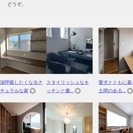
どうぞ。
深呼吸したくなるナ
スタイリッシュなキ
愛犬とともに暮
チュラルな家
ッチンと書...
土間のある...