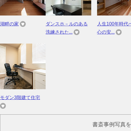
湖畔の家
ダンスホ－ルのある
人生100年時代
洗練された...
心の安...
モダン3階建て住宅
書斎事例写真