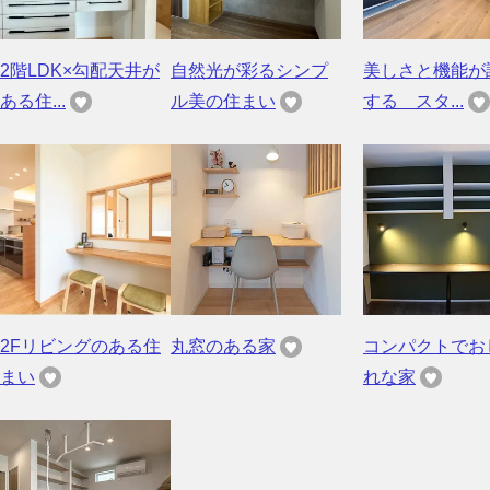
2階LDK×勾配天井が
自然光が彩るシンプ
美しさと機能が
ある住...
ル美の住まい
する スタ...
2Fリビングのある住
丸窓のある家
コンパクトでお
まい
れな家