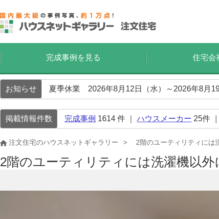
完成事例を見る
住宅会
お知らせ
夏季休業 2026年8月12日（水）～2026年8
掲載情報件数
完成事例
1614
件 ｜
ハウスメーカー
25
件 
注文住宅のハウスネットギャラリー
2階のユーティリティには
2階のユーティリティには洗濯機以