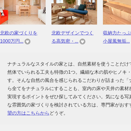
北欧の家づくりを
北欧デザインでつく
収納力たっぷ
1000万円...
る高気密・...
小屋風無垢...
ナチュラルなスタイルの家とは、自然素材を使うことだけ
然体でいられる工夫も特徴の1つ。繊細な木の肌やヒノキ
す。そんな自然の風合を感じられるこだわりが詰まった「
ら全てをナチュラルにすることも、室内の床や天井の素材
実現するポイントをぜひ探してみてください。気になる写
な雰囲気の家づくりを検討されている方は、専門家がおす
望の方はこちらから
どうぞ。