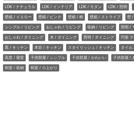
LDK / ナチュラル
LDK / インテリア
LDK / モダン
LDK / 照明
壁紙 / イエロー
壁紙 / ピンク
壁紙 / 柄
壁紙 / ストライプ
壁 
シンプル / リビング
おしゃれ / リビング
収納 / リビング
照明 /
おしゃれ / ダイニング
木 / ダイニング
照明 / ダイニング
円形 テ
黒 / キッチン
木目 / キッチン
スタイリッシュ / キッチン
タイル 
高窓 / 寝室
子供部屋 / シンプル
子供部屋 / かわいい
子供部屋 /
和室 / 収納
和室 / 小上がり