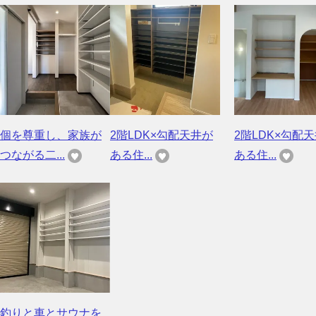
個を尊重し、家族が
2階LDK×勾配天井が
2階LDK×勾配
つながる二...
ある住...
ある住...
釣りと車とサウナを