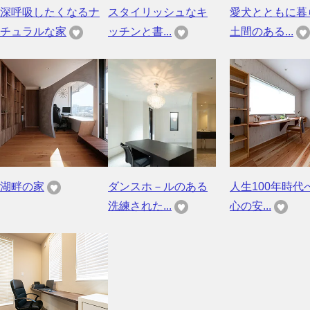
深呼吸したくなるナ
スタイリッシュなキ
愛犬とともに暮
チュラルな家
ッチンと書...
土間のある...
湖畔の家
ダンスホ－ルのある
人生100年時代
洗練された...
心の安...