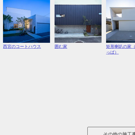
西宮のコートハウス
囲む家
矩形喇叭の家
っぱ）
その他の施工