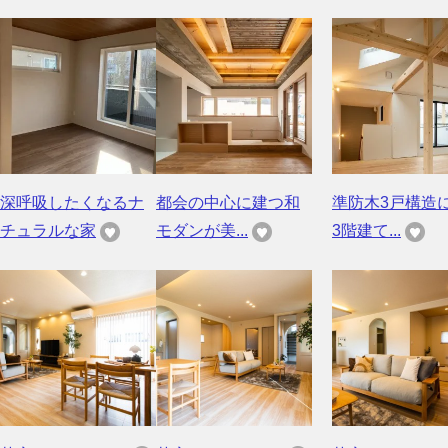
深呼吸したくなるナ
都会の中心に建つ和
準防木3戸構造
チュラルな家
モダンが美...
3階建て...