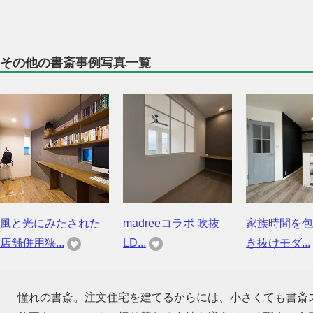
その他の書斎事例写真一覧
風と光にみたされた
madreeコラボ 吹抜
家族時間を包
店舗併用狭...
LD...
き抜けモダ...
憧れの書斎。注文住宅を建てるからには、小さくても書斎