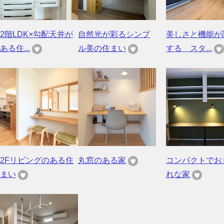
2階LDK×勾配天井が
自然光が彩るシンプ
美しさと機能が
ある住...
ル美の住まい
する スタ...
2Fリビングのある住
丸窓のある家
コンパクトでお
まい
れな家