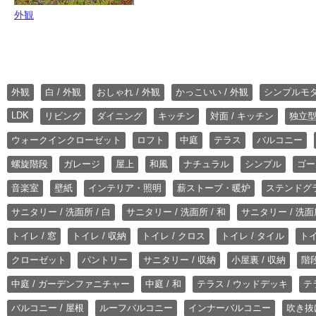
外観
外観
白 / 外観
おしゃれ / 外観
かっこいい / 外観
シンプルモ
LDK
リビング
ダイニング
キッチン
対面 / キッチン
独立型
ウォークインクローゼット
ロフト
中庭
テラス
バルコニー
螺旋階段
ガレージ
屋上
和風
ナチュラル
シンプル
ゴー
音楽室
壁紙
インテリア・照明
薪ストーブ・暖炉
ステンドグ
サニタリー / 洗面所 / 白
サニタリー / 洗面所 / 和
サニタリー / 洗面所
トイレ / 窓
トイレ / 収納
トイレ / クロス
トイレ / タイル
トイ
クローゼット
パントリー
サニタリー / 収納
小屋裏 / 収納
階段
中庭 / ガーデンファニチャー
中庭 / 和
テラス / ウッドデッキ
テ
バルコニー / 屋根
ルーフバルコニー
インナーバルコニー
吹き抜