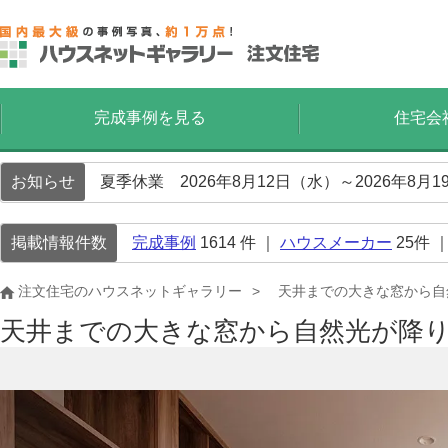
完成事例を見る
住宅会
お知らせ
夏季休業 2026年8月12日（水）～2026年8
掲載情報件数
完成事例
1614
件 ｜
ハウスメーカー
25
件 
注文住宅のハウスネットギャラリー
天井までの大きな窓から自
天井までの大きな窓から自然光が降