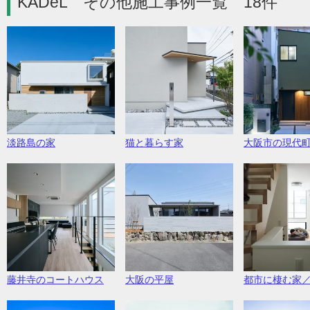
KADeL その他施工事例一覧 18件
淡路島の家
猫と暮らす家
大阪市の現代
藤井寺のコートハウス
大阪の平屋
都市に棲む家