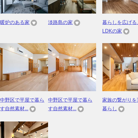
暖炉のある家
淡路島の家
暮らしを広げる
LDKの家
中野区で平屋で暮ら
中野区で平屋で暮ら
家族の繋がりを
す自然素材...
す自然素材...
暮らし