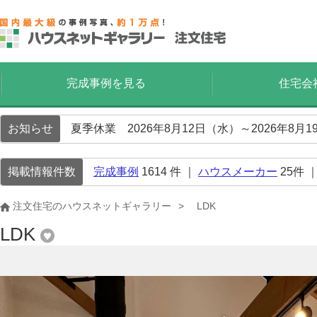
完成事例を見る
住宅会
お知らせ
夏季休業 2026年8月12日（水）～2026年8
掲載情報件数
完成事例
1614
件 ｜
ハウスメーカー
25
件 
注文住宅のハウスネットギャラリー
LDK
LDK