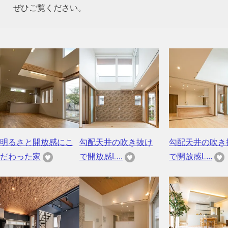
ぜひご覧ください。
明るさと開放感にこ
勾配天井の吹き抜け
勾配天井の吹き
だわった家
で開放感L...
で開放感L...