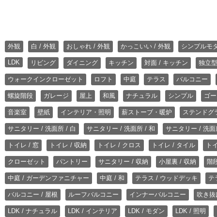
外観
白 / 外観
おしゃれ / 外観
かっこいい / 外観
シンプルモ
LDK
リビング
ダイニング
キッチン
対面 / キッチン
独立型
ウォークインクローゼット
ロフト
中庭
テラス
バルコニー
螺旋階段
ガレージ
屋上
和風
ナチュラル
シンプル
ゴー
音楽室
壁紙
インテリア・照明
薪ストーブ・暖炉
ステンドグ
サニタリー / 洗面所 / 白
サニタリー / 洗面所 / 和
サニタリー / 洗面所
トイレ / 窓
トイレ / 収納
トイレ / クロス
トイレ / タイル
トイ
クローゼット
パントリー
サニタリー / 収納
小屋裏 / 収納
階段
中庭 / ガーデンファニチャー
中庭 / 和
テラス / ウッドデッキ
テ
バルコニー / 屋根
ルーフバルコニー
インナーバルコニー
吹き抜
LDK / ナチュラル
LDK / インテリア
LDK / モダン
LDK / 照明