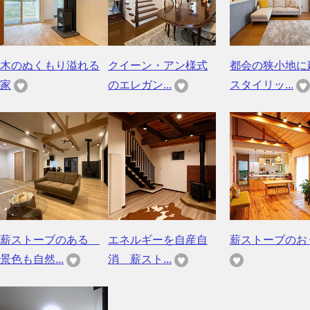
木のぬくもり溢れる
クイーン・アン様式
都会の狭小地に
家
のエレガン...
スタイリッ...
薪ストーブのある
エネルギーを自産自
薪ストーブのお
景色も自然...
消 薪スト...