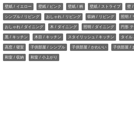
壁紙 / イエロー
壁紙 / ピンク
壁紙 / 柄
壁紙 / ストライプ
壁 
シンプル / リビング
おしゃれ / リビング
収納 / リビング
照明 /
おしゃれ / ダイニング
木 / ダイニング
照明 / ダイニング
円形 テ
黒 / キッチン
木目 / キッチン
スタイリッシュ / キッチン
タイル 
高窓 / 寝室
子供部屋 / シンプル
子供部屋 / かわいい
子供部屋 /
和室 / 収納
和室 / 小上がり