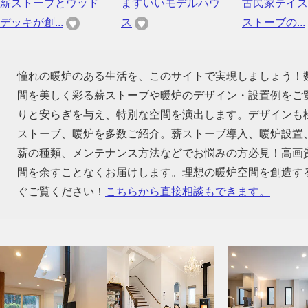
薪ストーブとウッド
ますいいモデルハウ
古民家テイス
デッキが創...
ス
ストーブの...
憧れの暖炉のある生活を、このサイトで実現しましょう！
間を美しく彩る薪ストーブや暖炉のデザイン・設置例をご
りと安らぎを与え、特別な空間を演出します。デザインも
ストーブ、暖炉を多数ご紹介。薪ストーブ導入、暖炉設置
薪の種類、メンテナンス方法などでお悩みの方必見！高画
間を余すことなくお届けします。理想の暖炉空間を創造す
ぐご覧ください！
こちらから直接相談もできます。