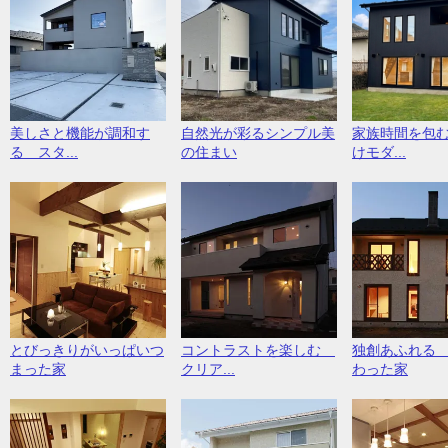
美しさと機能が調和す
自然光が彩るシンプル美
家族時間を包
る スタ...
の住まい
けモダ...
とびっきりがいっぱいつ
コントラストを楽しむ
独創あふれる
まった家
クリア...
わった家