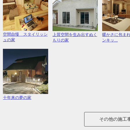
空間自慢 スタイリッシ
上質空間を生み出すぬく
暖かさに包ま
ュの家
もりの家
ンキッ...
十年来の夢の家
その他の施工