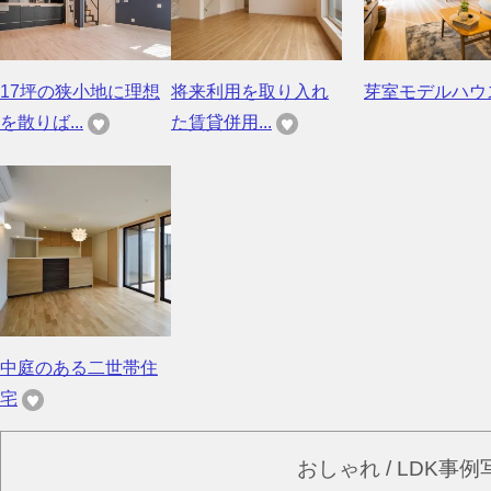
17坪の狭小地に理想
将来利用を取り入れ
芽室モデルハウ
を散りば...
た賃貸併用...
中庭のある二世帯住
宅
おしゃれ / LDK事