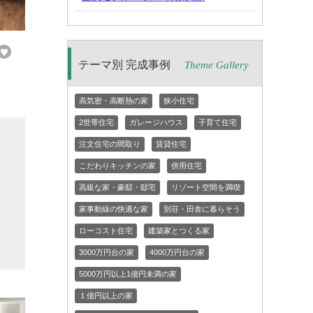
テーマ別 完成事例
Theme Gallery
高気密・高断熱の家
狭小住宅
2世帯住宅
ガレージハウス
子育て住宅
変
注文住宅の間取り
賃貸住宅
屋
こだわりキッチンの家
併用住宅
な
高級な家・豪邸・邸宅
リゾート空間を満喫
家
家事動線の快適な家
別荘・田舎に暮らそう
と
ローコスト住宅
建築家とつくる家
3000万円台の家
4000万円台の家
5000万円以上1億円未満の家
１億円以上の家