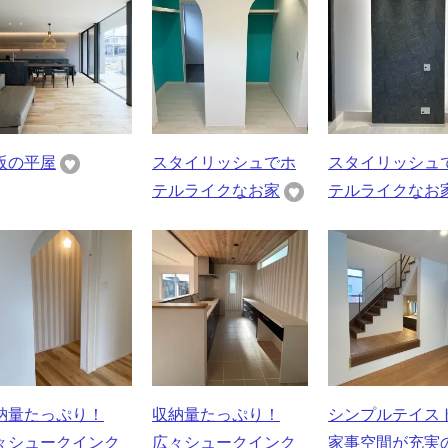
阪の平屋
スタイリッシュでホ
スタイリッシュ
テルライクなお家
テルライクなお
納量たっぷり！
収納量たっぷり！
シンプルテイス
々シュークインク
広々シュークインク
家事空間が充実