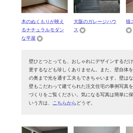
木のぬくもりが映え
大阪のガレージハウ
猫
るナチュラルモダン
ス
な平屋
壁ひとつとっても、おしゃれにデザインするだ
更するなども珍しくありません。また、壁自体
の奥まで光を通す工夫もできちゃいます。壁は
壁もこだわって建てられた注文住宅の事例写真
づくりをご覧ください。気になる写真は簡単に
いう方は、
こちらから
どうぞ。