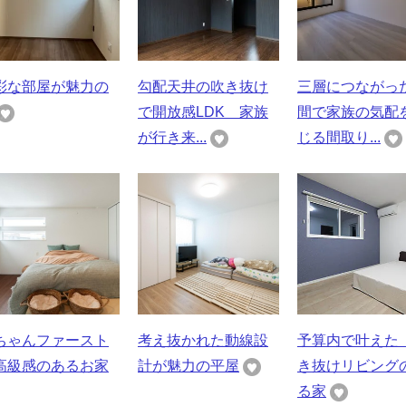
彩な部屋が魅力の
勾配天井の吹き抜け
三層につながっ
で開放感LDK 家族
間で家族の気配
が行き来...
じる間取り...
ちゃんファースト
考え抜かれた動線設
予算内で叶えた
高級感のあるお家
計が魅力の平屋
き抜けリビング
る家