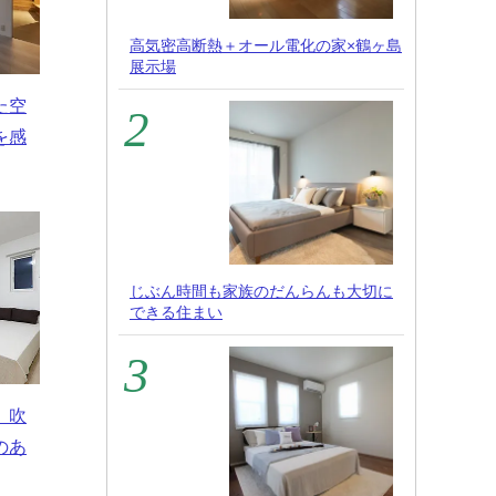
高気密高断熱＋オール電化の家×鶴ヶ島
展示場
た空
を感
じぶん時間も家族のだんらんも大切に
できる住まい
 吹
のあ