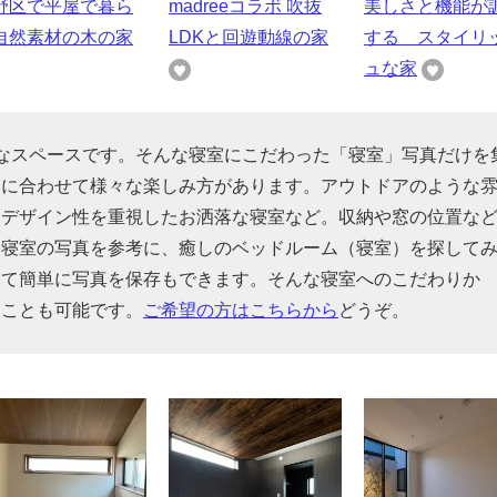
野区で平屋で暮ら
madreeコラボ 吹抜
美しさと機能が
自然素材の木の家
LDKと回遊動線の家
する スタイリ
ュな家
なスペースです。そんな寝室にこだわった「寝室」写真だけを
みに合わせて様々な楽しみ方があります。アウトドアのような
、デザイン性を重視したお洒落な寝室など。収納や窓の位置な
な寝室の写真を参考に、癒しのベッドルーム（寝室）を探して
けて簡単に写真を保存もできます。そんな寝室へのこだわりか
ることも可能です。
ご希望の方はこちらから
どうぞ。