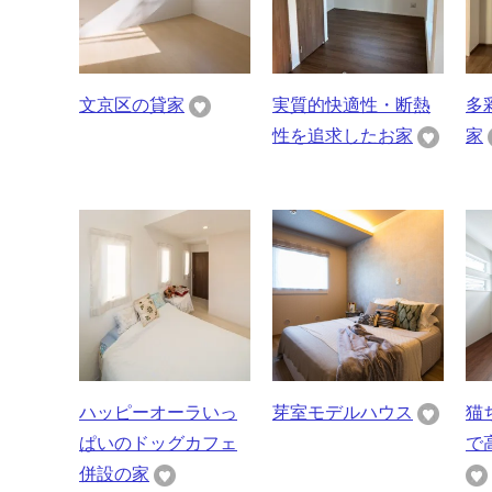
文京区の貸家
実質的快適性・断熱
多
性を追求したお家
家
ハッピーオーラいっ
芽室モデルハウス
猫
ぱいのドッグカフェ
で
併設の家