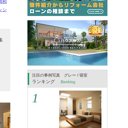
調和
ッシ
集
雰
ど
み
注目の事例写真 グレー / 寝室
ランキング
Ranking