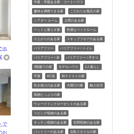
中庭・坪庭ある家・コートハウス
趣味を満喫できる家
こだわりお風呂の家
シアター ルーム
土間のある家
ペットと暮らす家
快適なベッドルーム
小上がりのある家
スキップフロアのある家
でホ
バリアフリー
バリアフリー / トイレ
家
バリアフリー / 床
バリアフリー / 手すり
3階建ての家
モデルハウス
2人暮らし
平屋
RC造
和テイストの家
吹き抜けのある家
大開口の家
輸入住宅
収納たっぷりの家
ウォークインクローゼットのある家
リビング収納のある家
キッチン収納のある家
玄関収納のある家
トで
パントリーのある家
北欧スタイルの家
のお