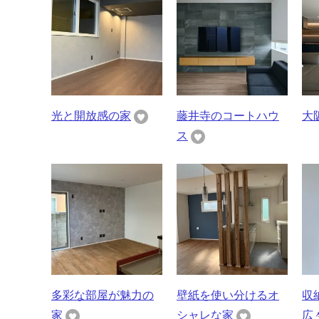
光と開放感の家
藤井寺のコートハウ
大
ス
多彩な部屋が魅力の
壁紙を使い分けるオ
収
家
シャレな家
広