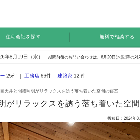
住宅会社を探す
無料で相談する
026年8月19日（水）
期間前後のお問い合わせは、8月20日(木)以降の
ー
25
件 ｜
工務店
66
件 ｜
建築家
12
件
目天井と間接照明がリラックスを誘う落ち着いた空間の寝室
明がリラックスを誘う落ち着いた空
投稿日：2024年8