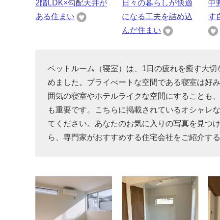
2階LDK×勾配天井が
日々の暮らしが快適
中
ある住まい
になる工夫を詰め込
す
んだ住まい
ベットルーム（寝室）は、1日の疲れを癒す大切
めました。プライべートな空間である寝室は好
囲気の寝室やホテルライクな空間にすることも
も重要です。こちらに掲載されているオシャレ
てください。あなたのお気に入りの写真を見つ
ら、専門家がおすすめする住宅会社をご紹介す