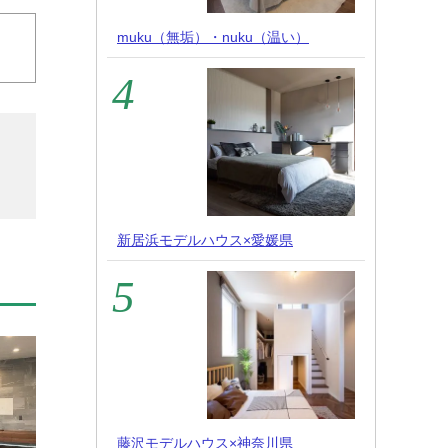
muku（無垢）・nuku（温い）
新居浜モデルハウス×愛媛県
藤沢モデルハウス×神奈川県