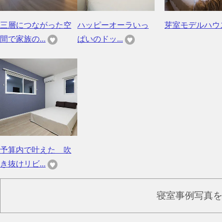
三層につながった空
ハッピーオーラいっ
芽室モデルハウ
間で家族の...
ぱいのドッ...
予算内で叶えた 吹
き抜けリビ...
寝室事例写真