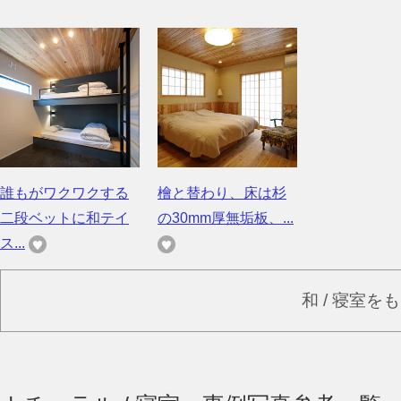
誰もがワクワクする
檜と替わり、床は杉
二段ベットに和テイ
の30mm厚無垢板、...
ス...
和 / 寝室を