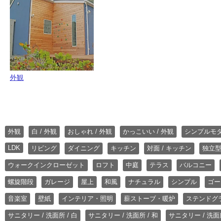
外観
外観
白 / 外観
おしゃれ / 外観
かっこいい / 外観
シンプルモ
LDK
リビング
ダイニング
キッチン
対面 / キッチン
独立型
ウォークインクローゼット
ロフト
中庭
テラス
バルコニー
螺旋階段
ガレージ
屋上
和風
ナチュラル
シンプル
ゴー
音楽室
壁紙
インテリア・照明
薪ストーブ・暖炉
ステンドグ
サニタリー / 洗面所 / 白
サニタリー / 洗面所 / 和
サニタリー / 洗面所