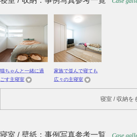
寝室 / 収納：事例写真参考一覧
Case gall
猫ちゃんと一緒に過
家族で並んで寝ても
ごす主寝室
広々の主寝室
寝室 / 収納
寝室 / 壁紙：事例写真参考一覧
Case gall