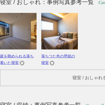
寝室 / おしゃれ：事例写真参考一覧
Cas
庭を眺められる落ち
落ちつた色の壁紙の
着いた寝室
寝室
寝室 / おしゃ