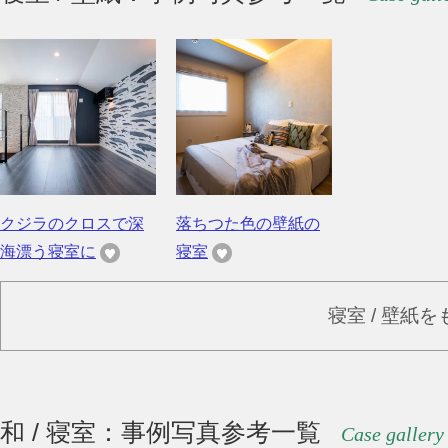
クジラのクロスで深
落ちつた色の壁紙の
海漂う寝室に
寝室
寝室 / 壁紙
和 / 寝室：事例写真参考一覧
Case gallery