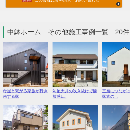
この会社に資料請求・お問い合わせ
中鉢ホーム その他施工事例一覧 20件
母屋と繋がる家族が行き
勾配天井の吹き抜けで開
三層につなが
来する家
放感L...
家族の...