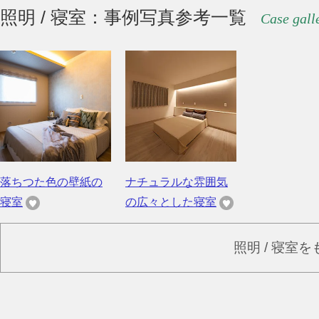
照明 / 寝室：事例写真参考一覧
Case gall
落ちつた色の壁紙の
ナチュラルな雰囲気
寝室
の広々とした寝室
照明 / 寝室