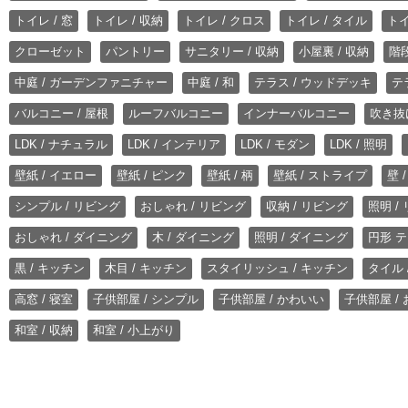
トイレ / 窓
トイレ / 収納
トイレ / クロス
トイレ / タイル
トイ
クローゼット
パントリー
サニタリー / 収納
小屋裏 / 収納
階段
中庭 / ガーデンファニチャー
中庭 / 和
テラス / ウッドデッキ
テ
バルコニー / 屋根
ルーフバルコニー
インナーバルコニー
吹き抜
LDK / ナチュラル
LDK / インテリア
LDK / モダン
LDK / 照明
壁紙 / イエロー
壁紙 / ピンク
壁紙 / 柄
壁紙 / ストライプ
壁 
シンプル / リビング
おしゃれ / リビング
収納 / リビング
照明 /
おしゃれ / ダイニング
木 / ダイニング
照明 / ダイニング
円形 テ
黒 / キッチン
木目 / キッチン
スタイリッシュ / キッチン
タイル 
高窓 / 寝室
子供部屋 / シンプル
子供部屋 / かわいい
子供部屋 /
和室 / 収納
和室 / 小上がり