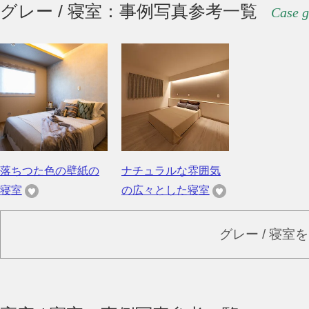
グレー / 寝室：事例写真参考一覧
Case g
落ちつた色の壁紙の
ナチュラルな雰囲気
寝室
の広々とした寝室
グレー / 寝室