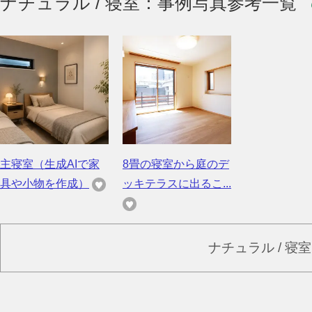
ナチュラル / 寝室：事例写真参考一覧
主寝室（生成AIで家
8畳の寝室から庭のデ
具や小物を作成）
ッキテラスに出るこ...
ナチュラル / 寝