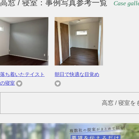
高窓 / 寝室：事例写真参考一覧
Case gall
落ち着いたテイスト
朝日で快適な目覚め
の寝室
高窓 / 寝室