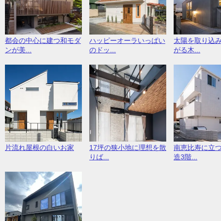
都会の中心に建つ和モダ
ハッピーオーラいっぱい
太陽を取り込
ンが美...
のドッ...
がる木...
片流れ屋根の白いお家
17坪の狭小地に理想を散
南恵比寿に立
りば...
造3階...