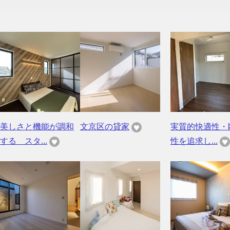
美しさと機能が調和
文京区の貸家
実質的快適性・
する スタ...
性を追求し...