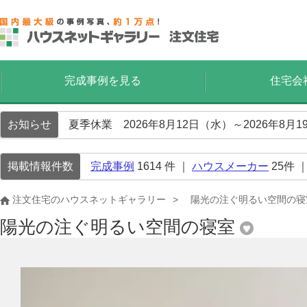
完成事例を見る
住宅会
お知らせ
夏季休業 2026年8月12日（水）～2026年8
掲載情報件数
完成事例
1614
件 ｜
ハウスメーカー
25
件 
注文住宅のハウスネットギャラリー
陽光の注ぐ明るい空間の寝
陽光の注ぐ明るい空間の寝室