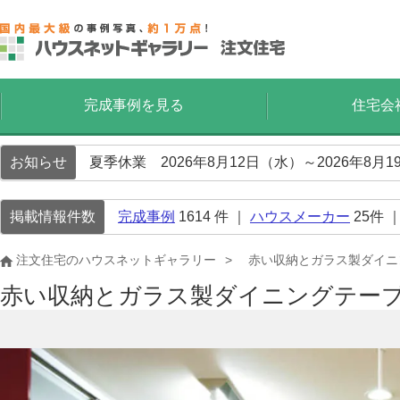
完成事例を見る
住宅会
お知らせ
夏季休業 2026年8月12日（水）～2026年8
掲載情報件数
完成事例
1614
件 ｜
ハウスメーカー
25
件 
注文住宅のハウスネットギャラリー
赤い収納とガラス製ダイニ
赤い収納とガラス製ダイニングテー