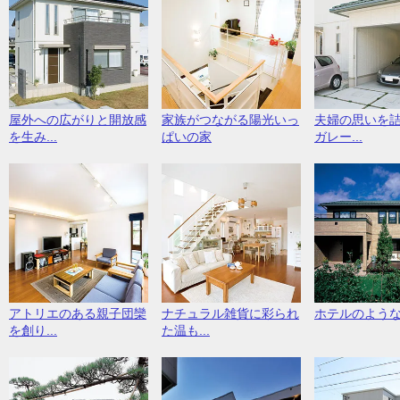
屋外への広がりと開放感
家族がつながる陽光いっ
夫婦の思いを
を生み...
ぱいの家
ガレー...
アトリエのある親子団欒
ナチュラル雑貨に彩られ
ホテルのよう
を創り...
た温も...