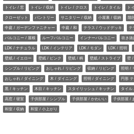
トイレ / 窓
トイレ / 収納
トイレ / クロス
トイレ / タイル
トイ
クローゼット
パントリー
サニタリー / 収納
小屋裏 / 収納
階段
中庭 / ガーデンファニチャー
中庭 / 和
テラス / ウッドデッキ
テ
バルコニー / 屋根
ルーフバルコニー
インナーバルコニー
吹き抜
LDK / ナチュラル
LDK / インテリア
LDK / モダン
LDK / 照明
壁紙 / イエロー
壁紙 / ピンク
壁紙 / 柄
壁紙 / ストライプ
壁 
シンプル / リビング
おしゃれ / リビング
収納 / リビング
照明 /
おしゃれ / ダイニング
木 / ダイニング
照明 / ダイニング
円形 テ
黒 / キッチン
木目 / キッチン
スタイリッシュ / キッチン
タイル 
高窓 / 寝室
子供部屋 / シンプル
子供部屋 / かわいい
子供部屋 /
和室 / 収納
和室 / 小上がり