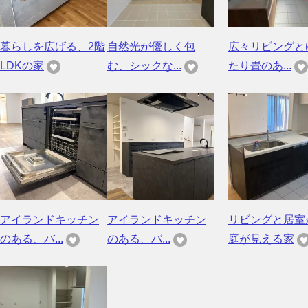
暮らしを広げる、2階
自然光が優しく包
広々リビングと
LDKの家
む、シックな...
たり畳のあ...
アイランドキッチン
アイランドキッチン
リビングと居室
のある、バ...
のある、バ...
庭が見える家