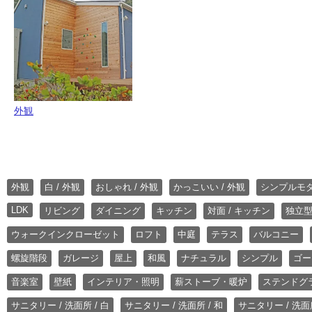
外観
外観
白 / 外観
おしゃれ / 外観
かっこいい / 外観
シンプルモ
LDK
リビング
ダイニング
キッチン
対面 / キッチン
独立型
ウォークインクローゼット
ロフト
中庭
テラス
バルコニー
螺旋階段
ガレージ
屋上
和風
ナチュラル
シンプル
ゴー
音楽室
壁紙
インテリア・照明
薪ストーブ・暖炉
ステンドグ
サニタリー / 洗面所 / 白
サニタリー / 洗面所 / 和
サニタリー / 洗面所