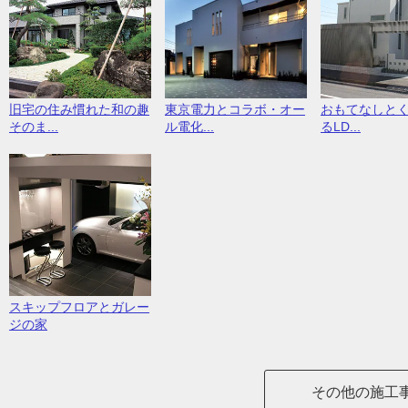
旧宅の住み慣れた和の趣
東京電力とコラボ・オー
おもてなしと
そのま...
ル電化...
るLD...
スキップフロアとガレー
ジの家
その他の施工