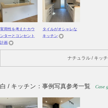
実用性を考えたカウ
タイルがオシャレな
ンターとコンセント
キッチン
計画
ナチュラル / キッ
白 / キッチン：事例写真参考一覧
Case g