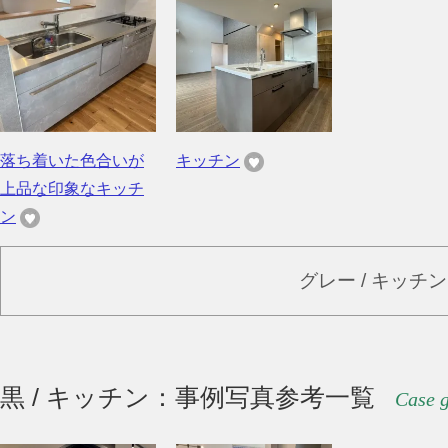
落ち着いた色合いが
キッチン
上品な印象なキッチ
ン
グレー / キッチ
黒 / キッチン：事例写真参考一覧
Case g