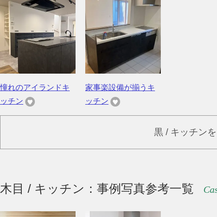
憧れのアイランドキ
家事楽設備が揃うキ
ッチン
ッチン
黒 / キッチン
木目 / キッチン：事例写真参考一覧
Cas