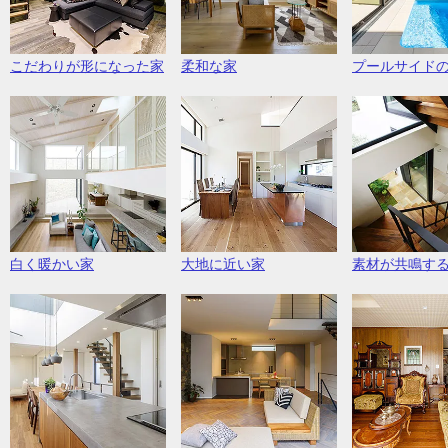
こだわりが形になった家
柔和な家
プールサイド
白く暖かい家
大地に近い家
素材が共鳴す