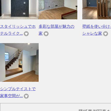
スタイリッシュでホ
多彩な部屋が魅力の
壁紙を使い分け
テルライク...
家
シャレな家
シンプルテイストで
家事空間が...