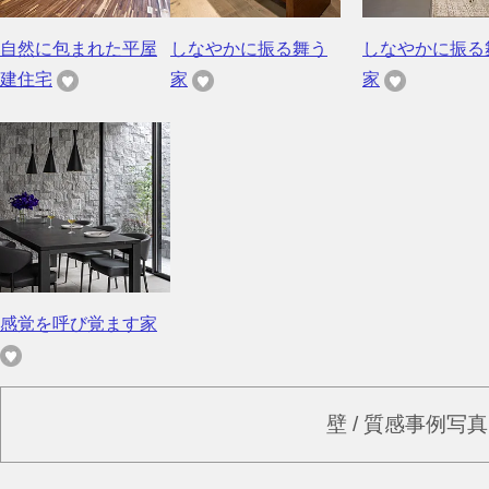
自然に包まれた平屋
しなやかに振る舞う
しなやかに振る
建住宅
家
家
感覚を呼び覚ます家
壁 / 質感事例写