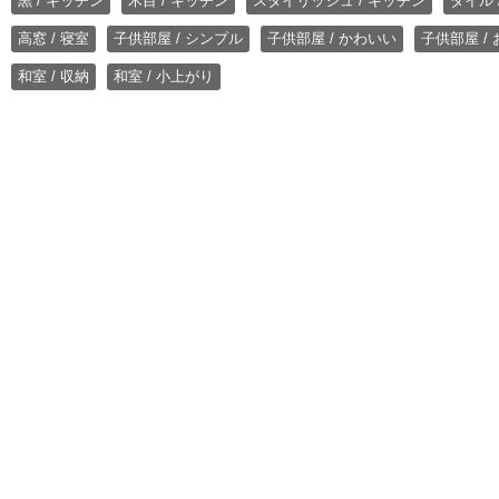
黒 / キッチン
木目 / キッチン
スタイリッシュ / キッチン
タイル 
高窓 / 寝室
子供部屋 / シンプル
子供部屋 / かわいい
子供部屋 /
和室 / 収納
和室 / 小上がり