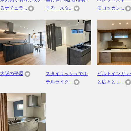
るナチュラ...
する スタ...
モロッカン...
大阪の平屋
スタイリッシュでホ
ビルトインガレ
テルライク...
と広々とし...