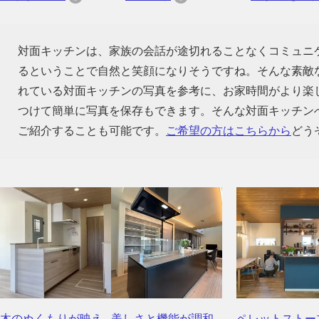
対面キッチンは、家族の会話が途切れることなくコミュニ
るということで自然と笑顔になりそうですね。そんな素敵
れている対面キッチンの写真を参考に、お家時間がより楽
つけて簡単に写真を保存もできます。そんな対面キッチン
ご紹介することも可能です。
ご希望の方はこちらから
どう
木のぬくもりが映え
美しさと機能が調和
ペレットストー