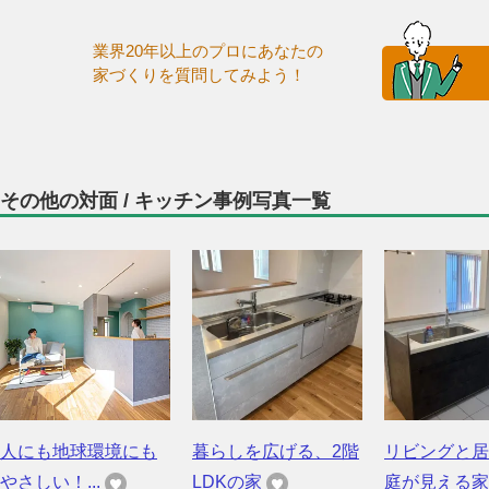
業界20年以上のプロにあなたの
家づくりを質問してみよう！
その他の対面 / キッチン事例写真一覧
人にも地球環境にも
暮らしを広げる、2階
リビングと居
やさしい！...
LDKの家
庭が見える家