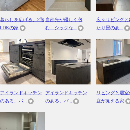
暮らしを広げる、2階
自然光が優しく包
広々リビングと
LDKの家
む、シックな...
たり畳のあ...
アイランドキッチン
アイランドキッチン
リビングと居室
のある、バ...
のある、バ...
庭が見える家