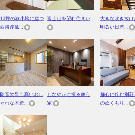
13坪の狭小地に建つ
富士山を望む住まい
大きな吹き抜け
西海岸風...
明るい日差...
防音効果も高いおし
しなやかに振る舞う
都心に佇む別荘
ゃれな木造...
家
のぬくもり...