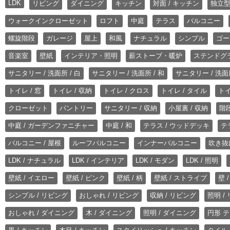
LDK
リビング
ダイニング
キッチン
対面 / キッチン
独立型
ウォークインクローゼット
ロフト
中庭
テラス
バルコニー
螺旋階段
ガレージ
屋上
和風
ナチュラル
シンプル
ゴー
音楽室
壁紙
インテリア・照明
薪ストーブ・暖炉
ステンドグ
サニタリー / 洗面所 / 白
サニタリー / 洗面所 / 和
サニタリー / 洗面所
トイレ / 窓
トイレ / 収納
トイレ / クロス
トイレ / タイル
トイ
クローゼット
パントリー
サニタリー / 収納
小屋裏 / 収納
階段
中庭 / ガーデンファニチャー
中庭 / 和
テラス / ウッドデッキ
テ
バルコニー / 屋根
ルーフバルコニー
インナーバルコニー
吹き抜
LDK / ナチュラル
LDK / インテリア
LDK / モダン
LDK / 照明
壁紙 / イエロー
壁紙 / ピンク
壁紙 / 柄
壁紙 / ストライプ
壁 
シンプル / リビング
おしゃれ / リビング
収納 / リビング
照明 /
おしゃれ / ダイニング
木 / ダイニング
照明 / ダイニング
円形 テ