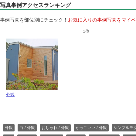
写真事例アクセスランキング
事例写真を部位別にチェック！
お気に入りの事例写真をマイペ
外観
外観
白 / 外観
おしゃれ / 外観
かっこいい / 外観
シンプルモ