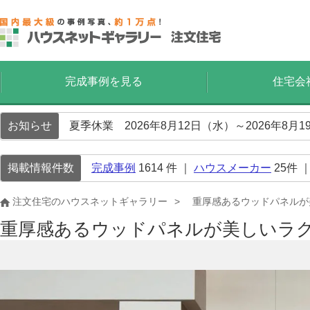
完成事例を見る
住宅会
お知らせ
夏季休業 2026年8月12日（水）～2026年8
掲載情報件数
完成事例
1614
件 ｜
ハウスメーカー
25
件 
注文住宅のハウスネットギャラリー
重厚感あるウッドパネルが
重厚感あるウッドパネルが美しいラ