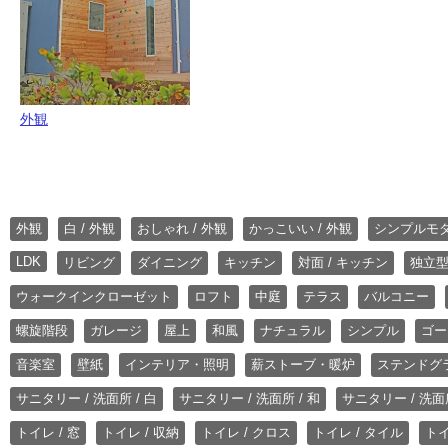
外観
外観
白 / 外観
おしゃれ / 外観
かっこいい / 外観
シンプルモ
LDK
リビング
ダイニング
キッチン
対面 / キッチン
独立型
ウォークインクローゼット
ロフト
中庭
テラス
バルコニー
螺旋階段
ガレージ
屋上
和風
ナチュラル
シンプル
ゴー
音楽室
壁紙
インテリア・照明
薪ストーブ・暖炉
ステンドグ
サニタリー / 洗面所 / 白
サニタリー / 洗面所 / 和
サニタリー / 洗面所
トイレ / 窓
トイレ / 収納
トイレ / クロス
トイレ / タイル
トイ