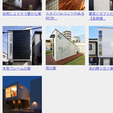
スカイバルコニーのある
自然によりそう暖かな家
書斎とロフト
RC外...
【長期優...
塔の家
木骨フレームの家
光の降り注ぐ