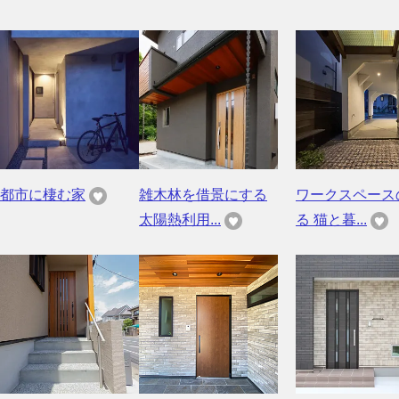
都市に棲む家
雑木林を借景にする
ワークスペース
太陽熱利用...
る 猫と暮...