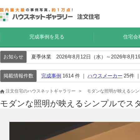
完成事例を見る
住宅会
お知らせ
夏季休業 2026年8月12日（水）～2026年8
掲載情報件数
完成事例
1614
件 ｜
ハウスメーカー
25
件 
注文住宅のハウスネットギャラリー
モダンな照明が映えるシン
モダンな照明が映えるシンプルでス