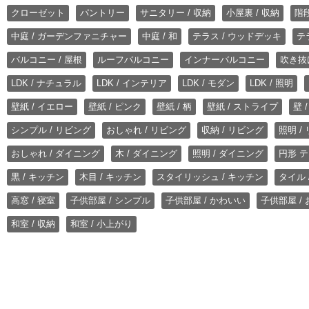
クローゼット
パントリー
サニタリー / 収納
小屋裏 / 収納
階段
中庭 / ガーデンファニチャー
中庭 / 和
テラス / ウッドデッキ
テ
バルコニー / 屋根
ルーフバルコニー
インナーバルコニー
吹き抜
LDK / ナチュラル
LDK / インテリア
LDK / モダン
LDK / 照明
壁紙 / イエロー
壁紙 / ピンク
壁紙 / 柄
壁紙 / ストライプ
壁 
シンプル / リビング
おしゃれ / リビング
収納 / リビング
照明 /
おしゃれ / ダイニング
木 / ダイニング
照明 / ダイニング
円形 テ
黒 / キッチン
木目 / キッチン
スタイリッシュ / キッチン
タイル 
高窓 / 寝室
子供部屋 / シンプル
子供部屋 / かわいい
子供部屋 /
和室 / 収納
和室 / 小上がり