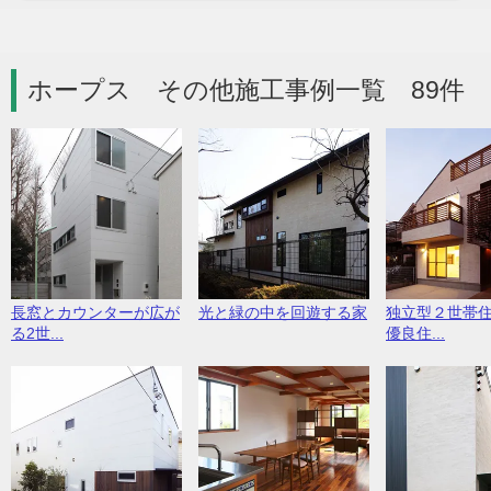
ホープス その他施工事例一覧 89件
長窓とカウンターが広が
光と緑の中を回遊する家
独立型２世帯
る2世...
優良住...