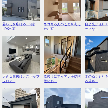
暮らしを広げる、2階
ネコちゃんのことを考え
自然光が優し
LDKの家
たお家
ックな...
大きな吹抜けとスキップ
吹抜けにアイアン手摺階
木のぬくもり
フロア...
段のあ...
る落ち...