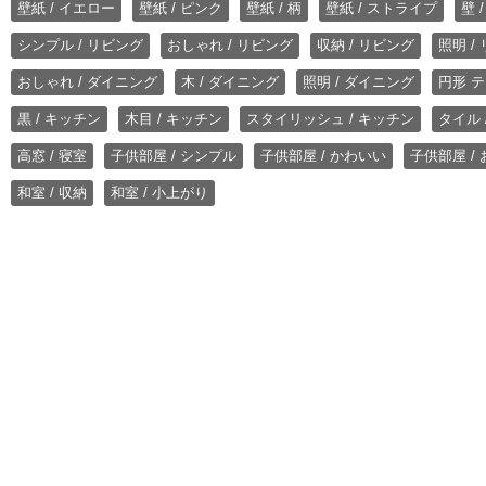
壁紙 / イエロー
壁紙 / ピンク
壁紙 / 柄
壁紙 / ストライプ
壁 
シンプル / リビング
おしゃれ / リビング
収納 / リビング
照明 /
おしゃれ / ダイニング
木 / ダイニング
照明 / ダイニング
円形 テ
黒 / キッチン
木目 / キッチン
スタイリッシュ / キッチン
タイル 
高窓 / 寝室
子供部屋 / シンプル
子供部屋 / かわいい
子供部屋 /
和室 / 収納
和室 / 小上がり