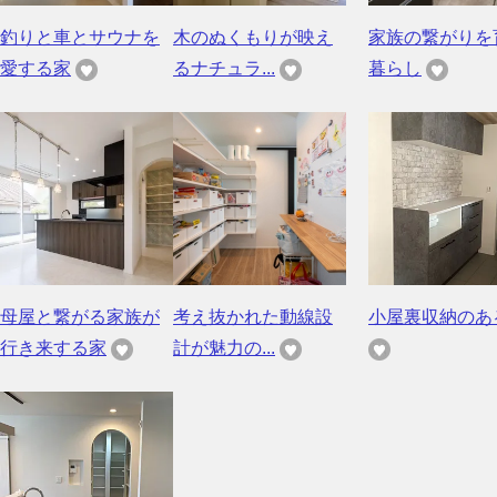
釣りと車とサウナを
木のぬくもりが映え
家族の繋がりを
愛する家
るナチュラ...
暮らし
母屋と繋がる家族が
考え抜かれた動線設
小屋裏収納のあ
行き来する家
計が魅力の...