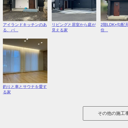
アイランドキッチンのあ
リビングと居室から庭が
2階LDK×勾配
る、バ...
見える家
住...
釣りと車とサウナを愛す
る家
その他の施工