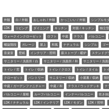
外観
白 / 外観
おしゃれ / 外観
かっこいい / 外観
シンプルモ
LDK
リビング
ダイニング
キッチン
対面 / キッチン
独立型
ウォークインクローゼット
ロフト
中庭
テラス
バルコニー
螺旋階段
ガレージ
屋上
和風
ナチュラル
シンプル
ゴー
音楽室
壁紙
インテリア・照明
薪ストーブ・暖炉
ステンドグ
サニタリー / 洗面所 / 白
サニタリー / 洗面所 / 和
サニタリー / 洗面所
トイレ / 窓
トイレ / 収納
トイレ / クロス
トイレ / タイル
トイ
クローゼット
パントリー
サニタリー / 収納
小屋裏 / 収納
階段
中庭 / ガーデンファニチャー
中庭 / 和
テラス / ウッドデッキ
テ
バルコニー / 屋根
ルーフバルコニー
インナーバルコニー
吹き抜
LDK / ナチュラル
LDK / インテリア
LDK / モダン
LDK / 照明