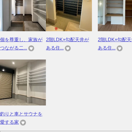
個を尊重し、家族が
2階LDK×勾配天井が
2階LDK×勾配
つながる二...
ある住...
ある住...
釣りと車とサウナを
愛する家