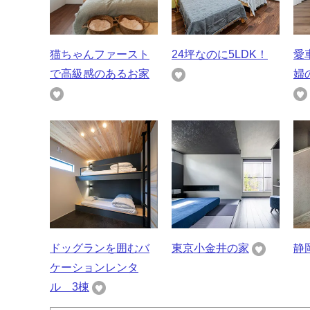
猫ちゃんファースト
24坪なのに5LDK！
愛
で高級感のあるお家
婦
ドッグランを囲むバ
東京小金井の家
静
ケーションレンタ
ル 3棟