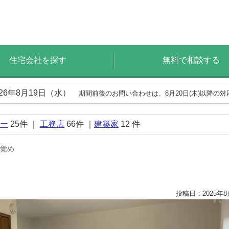
住宅会社を探す
無料で相談する
026年8月19日（水）
期間前後のお問い合わせは、8月20日(木)以降の
ー
25
件 ｜
工務店
66
件 ｜
建築家
12
件
覚め
投稿日：2025年8