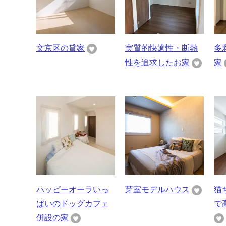
文京区の貸家
実質的快適性・断熱
多
性を追求したお家
家
ハッピーオーラいっ
芽室モデルハウス
猫
ぱいのドッグカフェ
で
併設の家