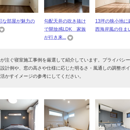
彩な部屋が魅力の
勾配天井の吹き抜け
13坪の狭小地に
で開放感LDK 家族
西海岸風の住ま
が行き来...
光が注ぐ寝室施工事例を厳選して紹介しています。プライバシ
る設計例や、窓の高さや仕様に応じた明るさ・風通しの調整ポ
を活かすイメージの参考にしてください。