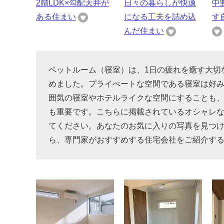
2階LDK×勾配天井が
日々の暮らしが快適
中
ある住まい
になる工夫を詰め込
す
んだ住まい
ベットルーム（寝室）は、1日の疲れを癒す大切
めました。プライべートな空間である寝室は好
囲気の寝室やホテルライクな空間にすることも
も重要です。こちらに掲載されているオシャレ
てください。あなたのお気に入りの写真を見つ
ら、専門家がおすすめする住宅会社をご紹介す