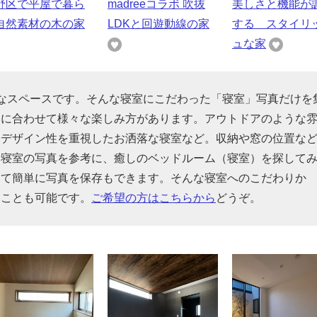
野区で平屋で暮ら
madreeコラボ 吹抜
美しさと機能が
自然素材の木の家
LDKと回遊動線の家
する スタイリ
ュな家
なスペースです。そんな寝室にこだわった「寝室」写真だけを
みに合わせて様々な楽しみ方があります。アウトドアのような
、デザイン性を重視したお洒落な寝室など。収納や窓の位置な
な寝室の写真を参考に、癒しのベッドルーム（寝室）を探して
けて簡単に写真を保存もできます。そんな寝室へのこだわりか
ることも可能です。
ご希望の方はこちらから
どうぞ。