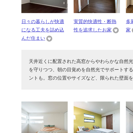
日々の暮らしが快適
実質的快適性・断熱
多
になる工夫を詰め込
性を追求したお家
家
んだ住まい
天井近くに配置された高窓からやわらかな自然
を守りつつ、朝の目覚めを自然光でサポートす
ントも。窓の位置やサイズなど、限られた壁面