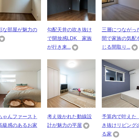
彩な部屋が魅力の
勾配天井の吹き抜け
三層につながっ
で開放感LDK 家族
間で家族の気配
が行き来...
じる間取り...
ちゃんファースト
考え抜かれた動線設
予算内で叶えた
高級感のあるお家
計が魅力の平屋
き抜けリビング
る家