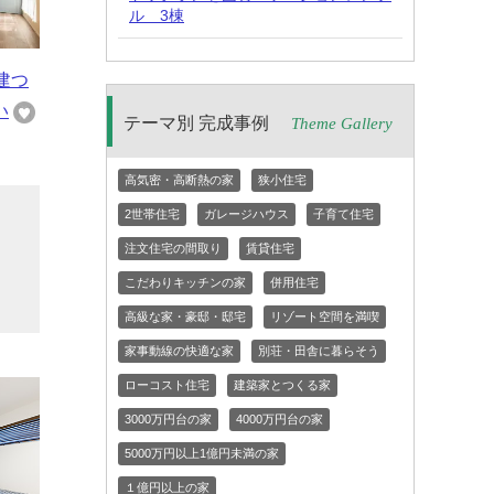
ル 3棟
建つ
い
テーマ別 完成事例
Theme Gallery
高気密・高断熱の家
狭小住宅
2世帯住宅
ガレージハウス
子育て住宅
ー
注文住宅の間取り
賃貸住宅
イ
こだわりキッチンの家
併用住宅
高級な家・豪邸・邸宅
リゾート空間を満喫
家事動線の快適な家
別荘・田舎に暮らそう
ローコスト住宅
建築家とつくる家
3000万円台の家
4000万円台の家
5000万円以上1億円未満の家
１億円以上の家