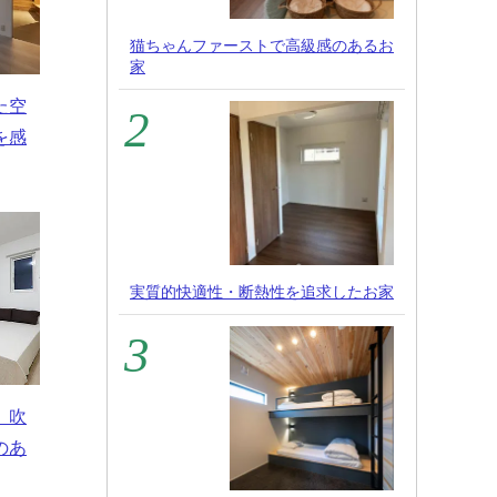
猫ちゃんファーストで高級感のあるお
家
た空
を感
実質的快適性・断熱性を追求したお家
 吹
のあ