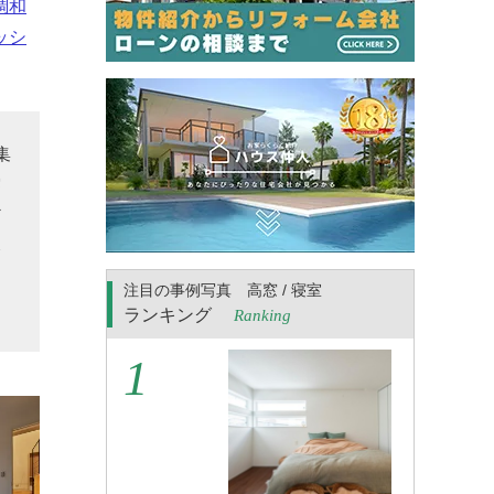
調和
ッシ
集
雰
ど
み
注目の事例写真 高窓 / 寝室
ランキング
Ranking