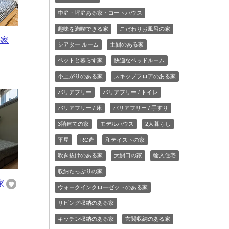
中庭・坪庭ある家・コートハウス
趣味を満喫できる家
こだわりお風呂の家
の家
シアター ルーム
土間のある家
ペットと暮らす家
快適なベッドルーム
小上がりのある家
スキップフロアのある家
バリアフリー
バリアフリー / トイレ
バリアフリー / 床
バリアフリー / 手すり
3階建ての家
モデルハウス
2人暮らし
平屋
RC造
和テイストの家
吹き抜けのある家
大開口の家
輸入住宅
収納たっぷりの家
家
ウォークインクローゼットのある家
リビング収納のある家
キッチン収納のある家
玄関収納のある家