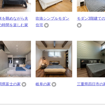
車を眺めながら夫
吹抜シンプルモダン
モダン3階建て
の時間を楽しむ家
住宅
岡県富士の家
岐阜の家
三重県四日市の