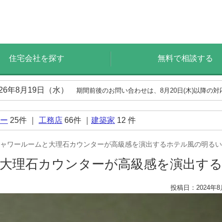
住宅会社を探す
無料で相談する
026年8月19日（水）
期間前後のお問い合わせは、8月20日(木)以降の
ー
25
件 ｜
工務店
66
件 ｜
建築家
12
件
ャワールームと大理石カウンターが高級感を演出するホテル風の明るい
大理石カウンターが高級感を演出す
投稿日：2024年8