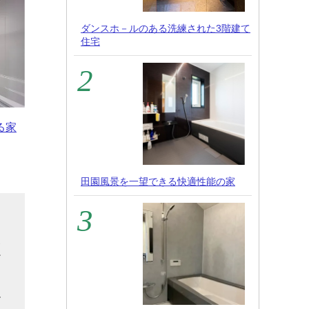
ダンスホ－ルのある洗練された3階建て
住宅
る家
田園風景を一望できる快適性能の家
こ
使
だ
ま
ル