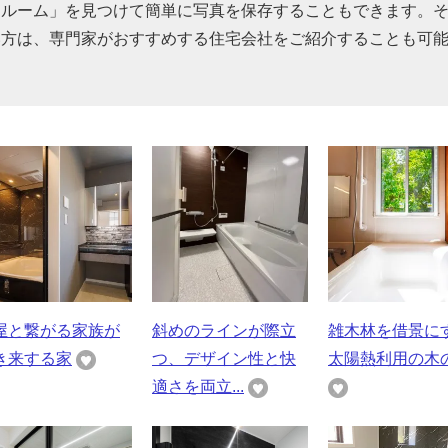
スルーム」を見つけて簡単に写真を保存することもできます。
い方は、専門家がおすすめする住宅会社をご紹介することも可
屋と繋がる家族が
斜めのラインが際立
雑木林を借景に
き来する家
つ、デザイン性と快
太陽熱利用の木
適さを両立...