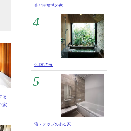
そ
光と開放感の家
能
0LDKの家
する
の家
猫ステップのある家