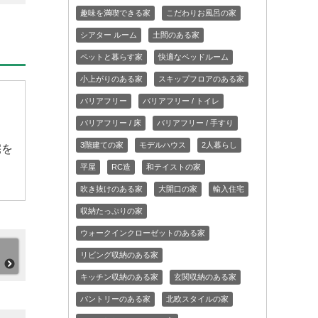
趣味を満喫できる家
こだわりお風呂の家
シアター ルーム
土間のある家
ペットと暮らす家
快適なベッドルーム
小上がりのある家
スキップフロアのある家
バリアフリー
バリアフリー / トイレ
バリアフリー / 床
バリアフリー / 手すり
3階建ての家
モデルハウス
2人暮らし
宅を
平屋
RC造
和テイストの家
吹き抜けのある家
大開口の家
輸入住宅
収納たっぷりの家
ウォークインクローゼットのある家
リビング収納のある家
キッチン収納のある家
玄関収納のある家
パントリーのある家
北欧スタイルの家