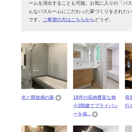
ームを演出することも可能。お気に入りの「バ
んなバスルームにこだわった家づくりをされた
です。
ご希望の方はこちらから
どうぞ。
光と開放感の家
18坪の収納豊富な狭
母
小3階建てプライバシ
行
ーを保...