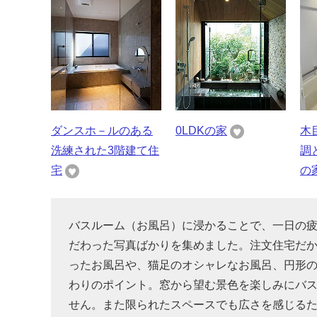
ダンスホ－ルのある
0LDKの家
木
洗練された3階建て住
調
宅
の
バスルーム（お風呂）に浸かることで、一日の
だわった写真ばかりを集めました。注文住宅だ
ったお風呂や、猫足のオシャレなお風呂、円形
わりのポイント。窓から望む景色を楽しみにバ
せん。また限られたスペースでも広さを感じる