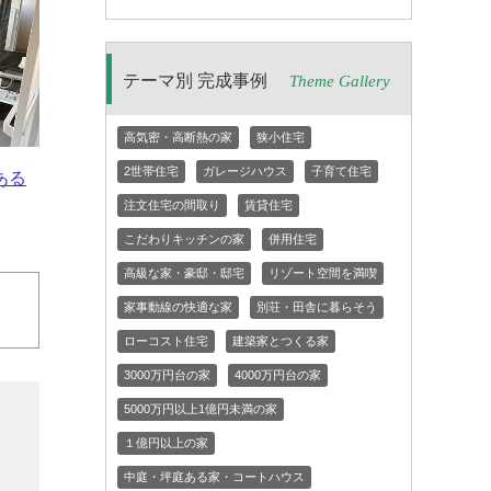
テーマ別 完成事例
Theme Gallery
高気密・高断熱の家
狭小住宅
2世帯住宅
ガレージハウス
子育て住宅
ある
注文住宅の間取り
賃貸住宅
こだわりキッチンの家
併用住宅
高級な家・豪邸・邸宅
リゾート空間を満喫
家事動線の快適な家
別荘・田舎に暮らそう
ローコスト住宅
建築家とつくる家
3000万円台の家
4000万円台の家
5000万円以上1億円未満の家
１億円以上の家
中庭・坪庭ある家・コートハウス