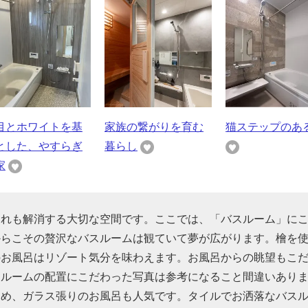
目とホワイトを基
家族の繋がりを育む
猫ステップのあ
とした、やすらぎ
暮らし
家
疲れも解消する大切な空間です。ここでは、「バスルーム」に
からこその贅沢なバスルームは観ていて夢が広がります。檜を
のお風呂はリゾート気分を味わえます。お風呂からの眺望もこ
スルームの配置にこだわった写真は参考になること間違いあり
ため、ガラス張りのお風呂も人気です。タイルでお洒落なバス