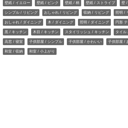
壁紙 / イエロー
壁紙 / ピンク
壁紙 / 柄
壁紙 / ストライプ
壁 
シンプル / リビング
おしゃれ / リビング
収納 / リビング
照明 /
おしゃれ / ダイニング
木 / ダイニング
照明 / ダイニング
円形 テ
黒 / キッチン
木目 / キッチン
スタイリッシュ / キッチン
タイル 
高窓 / 寝室
子供部屋 / シンプル
子供部屋 / かわいい
子供部屋 /
和室 / 収納
和室 / 小上がり