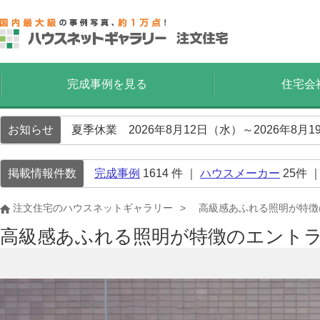
完成事例を見る
住宅会
お知らせ
夏季休業 2026年8月12日（水）～2026年8
掲載情報件数
完成事例
1614
件 ｜
ハウスメーカー
25
件 
注文住宅のハウスネットギャラリー
高級感あふれる照明が特徴
高級感あふれる照明が特徴のエント