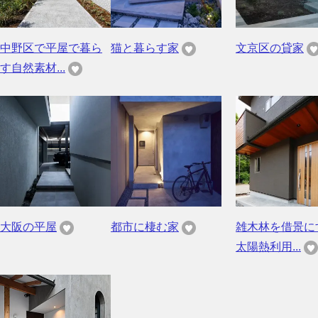
中野区で平屋で暮ら
猫と暮らす家
文京区の貸家
す自然素材...
大阪の平屋
都市に棲む家
雑木林を借景に
太陽熱利用...