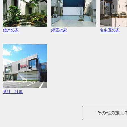
信州の家
緑区の家
名東区の家
某社 社屋
その他の施工