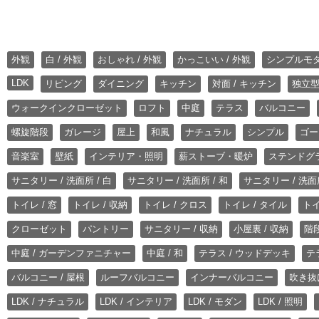
外観
白 / 外観
おしゃれ / 外観
かっこいい / 外観
シンプルモ
LDK
リビング
ダイニング
キッチン
対面 / キッチン
独立型
ウォークインクローゼット
ロフト
中庭
テラス
バルコニー
螺旋階段
ガレージ
屋上
和風
ナチュラル
シンプル
ゴー
音楽室
壁紙
インテリア・照明
薪ストーブ・暖炉
ステンドグ
サニタリー / 洗面所 / 白
サニタリー / 洗面所 / 和
サニタリー / 洗面所
トイレ / 窓
トイレ / 収納
トイレ / クロス
トイレ / タイル
トイ
クローゼット
パントリー
サニタリー / 収納
小屋裏 / 収納
階段
中庭 / ガーデンファニチャー
中庭 / 和
テラス / ウッドデッキ
テ
バルコニー / 屋根
ルーフバルコニー
インナーバルコニー
吹き抜
LDK / ナチュラル
LDK / インテリア
LDK / モダン
LDK / 照明