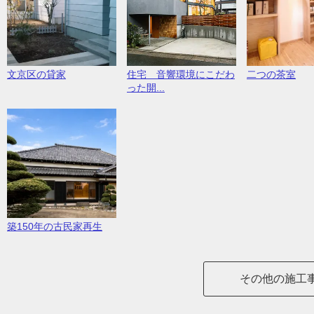
文京区の貸家
住宅 音響環境にこだわ
二つの茶室
った開...
築150年の古民家再生
その他の施工