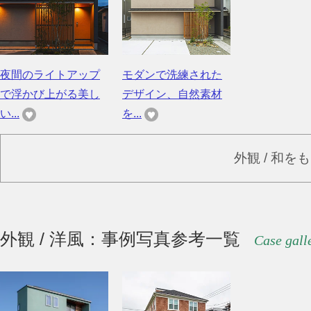
夜間のライトアップ
モダンで洗練された
で浮かび上がる美し
デザイン、自然素材
い...
を...
外観 / 和を
外観 / 洋風：事例写真参考一覧
Case gall