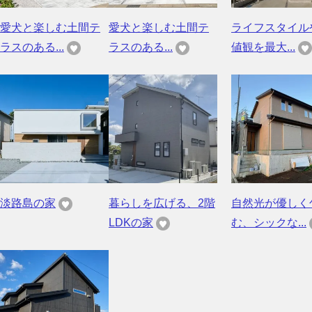
愛犬と楽しむ土間テ
愛犬と楽しむ土間テ
ライフスタイル
ラスのある...
ラスのある...
値観を最大...
淡路島の家
暮らしを広げる、2階
自然光が優しく
LDKの家
む、シックな...