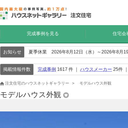
完成事例を見る
住宅会
お知らせ
夏季休業 2026年8月12日（水）～2026年8
掲載情報件数
完成事例
1617
件 ｜
ハウスメーカー
25
件 
注文住宅のハウスネットギャラリー
モデルハウス外観
モデルハウス外観