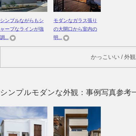
シンプルながらもシ
モダンなガラス張り
ャープなラインが強
の大開口から室内の
調...
明...
かっこいい / 外
シンプルモダンな外観：事例写真参考