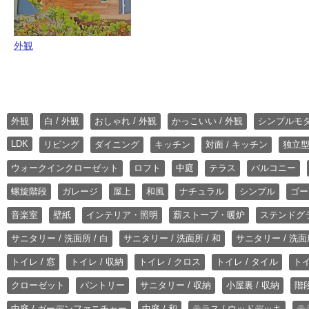
外観
外観
白 / 外観
おしゃれ / 外観
かっこいい / 外観
シンプルモ
LDK
リビング
ダイニング
キッチン
対面 / キッチン
独立型
ウォークインクローゼット
ロフト
中庭
テラス
バルコニー
螺旋階段
ガレージ
屋上
和風
ナチュラル
シンプル
ゴー
音楽室
壁紙
インテリア・照明
薪ストーブ・暖炉
ステンドグ
サニタリー / 洗面所 / 白
サニタリー / 洗面所 / 和
サニタリー / 洗面所
トイレ / 窓
トイレ / 収納
トイレ / クロス
トイレ / タイル
トイ
クローゼット
パントリー
サニタリー / 収納
小屋裏 / 収納
階段
中庭 / ガーデンファニチャー
中庭 / 和
テラス / ウッドデッキ
テ