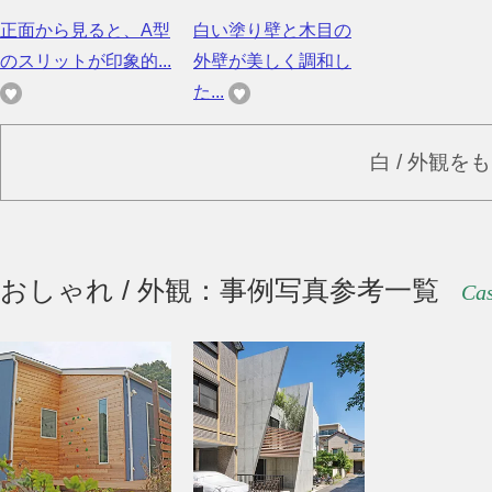
正面から見ると、A型
白い塗り壁と木目の
のスリットが印象的...
外壁が美しく調和し
た...
白 / 外観を
おしゃれ / 外観：事例写真参考一覧
Cas