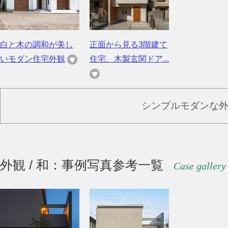
白と木の調和が美し
正面から見る3階建て
いモダン住宅外観
住宅、木製玄関ドア...
シンプルモダンな
外観 / 和：事例写真参考一覧
Case gallery