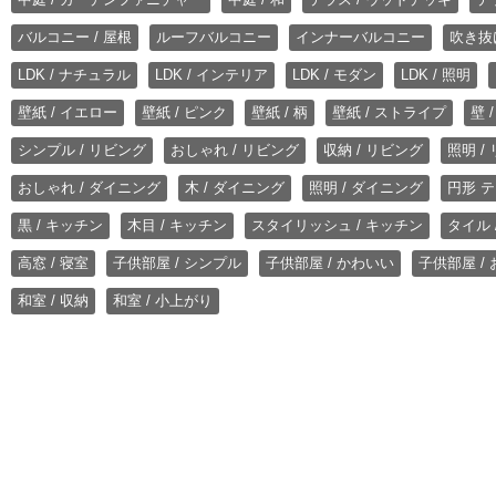
バルコニー / 屋根
ルーフバルコニー
インナーバルコニー
吹き抜
LDK / ナチュラル
LDK / インテリア
LDK / モダン
LDK / 照明
壁紙 / イエロー
壁紙 / ピンク
壁紙 / 柄
壁紙 / ストライプ
壁 
シンプル / リビング
おしゃれ / リビング
収納 / リビング
照明 /
おしゃれ / ダイニング
木 / ダイニング
照明 / ダイニング
円形 テ
黒 / キッチン
木目 / キッチン
スタイリッシュ / キッチン
タイル 
高窓 / 寝室
子供部屋 / シンプル
子供部屋 / かわいい
子供部屋 /
和室 / 収納
和室 / 小上がり