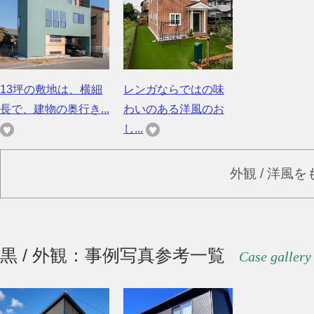
13坪の敷地は、横細
レンガならではの味
長で、建物の奥行き...
わいのある洋風のお
し...
外観 / 洋風
黒 / 外観：事例写真参考一覧
Case gallery