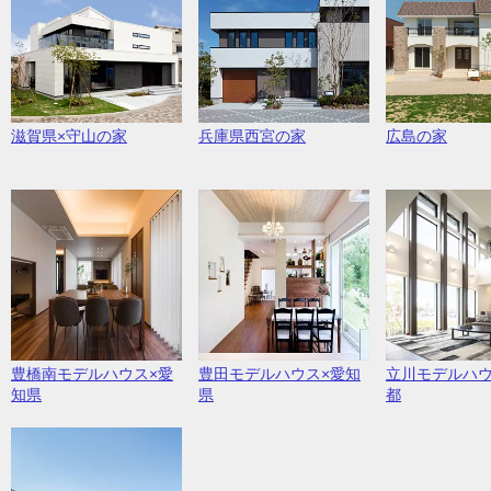
滋賀県×守山の家
兵庫県西宮の家
広島の家
豊橋南モデルハウス×愛
豊田モデルハウス×愛知
立川モデルハウ
知県
県
都