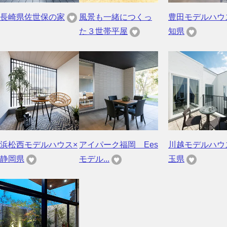
長崎県佐世保の家
風景も一緒につくっ
豊田モデルハウ
た３世帯平屋
知県
浜松西モデルハウス×
アイパーク福岡 Ees
川越モデルハウ
静岡県
モデル...
玉県