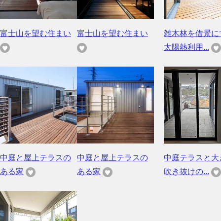
富士山を望む住まい
富士山を望む住まい
雑木林を借景に
太陽熱利用...
中庭と屋上テラスの
中庭と屋上テラスの
中庭テラスと大
ある家
ある家
吹き抜けの...