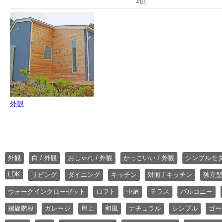
外観
外観
白 / 外観
おしゃれ / 外観
かっこいい / 外観
シンプルモ
LDK
リビング
ダイニング
キッチン
対面 / キッチン
独立型
ウォークインクローゼット
ロフト
中庭
テラス
バルコニー
螺旋階段
ガレージ
屋上
和風
ナチュラル
シンプル
ゴー