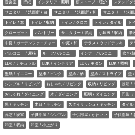
音楽室
壁紙
インテリア・照明
薪ストーブ・暖炉
ステンドグ
サニタリー / 洗面所 / 白
サニタリー / 洗面所 / 和
サニタリー / 洗面所
トイレ / 窓
トイレ / 収納
トイレ / クロス
トイレ / タイル
トイ
クローゼット
パントリー
サニタリー / 収納
小屋裏 / 収納
階段
中庭 / ガーデンファニチャー
中庭 / 和
テラス / ウッドデッキ
テ
バルコニー / 屋根
ルーフバルコニー
インナーバルコニー
吹き抜
LDK / ナチュラル
LDK / インテリア
LDK / モダン
LDK / 照明
壁紙 / イエロー
壁紙 / ピンク
壁紙 / 柄
壁紙 / ストライプ
壁 
シンプル / リビング
おしゃれ / リビング
収納 / リビング
照明 /
おしゃれ / ダイニング
木 / ダイニング
照明 / ダイニング
円形 テ
黒 / キッチン
木目 / キッチン
スタイリッシュ / キッチン
タイル 
高窓 / 寝室
子供部屋 / シンプル
子供部屋 / かわいい
子供部屋 /
和室 / 収納
和室 / 小上がり