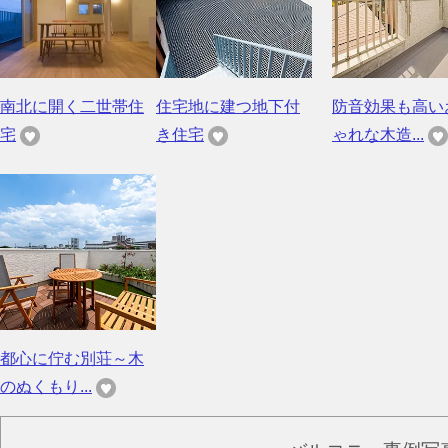
南北に開く二世帯住
住宅地に建つ地下付
防音効果も高い
宅
き住宅
ゃれな木造...
都心に佇む別荘～木
のぬくもり...