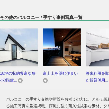
その他のバルコニー / 手すり事例写真一覧
18坪の収納豊富な狭
富士山を望む住まい
将来利用を取
小3階建...
た賃貸併用...
バルコニーの手すり交換や新設をお考えの方に。アルミ製
る施工写真を厳選掲載。雨風に強く耐久性抜群な素材、ク