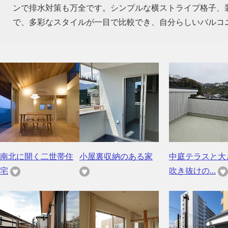
ンで排水対策も万全です。シンプルな横ストライプ格子、
で、多彩なスタイルが一目で比較でき、自分らしいバルコ
南北に開く二世帯住
小屋裏収納のある家
中庭テラスと大
宅
吹き抜けの...