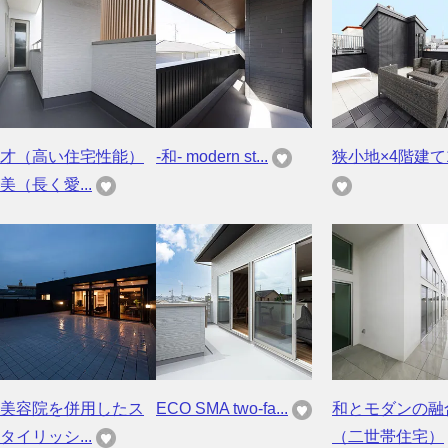
才（高い住宅性能）
-和- modern st...
狭小地×4階建て1
美（長く愛...
美容院を併用したス
ECO SMA two-fa...
和とモダンの融
タイリッシ...
（二世帯住宅）