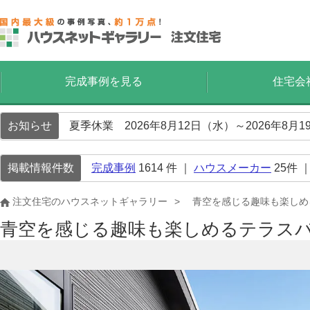
完成事例を見る
住宅会
お知らせ
夏季休業 2026年8月12日（水）～2026年8
掲載情報件数
完成事例
1614
件 ｜
ハウスメーカー
25
件 
注文住宅のハウスネットギャラリー
青空を感じる趣味も楽しめ
青空を感じる趣味も楽しめるテラス