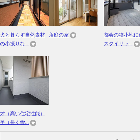
犬と暮らす自然素材
角庭の家
都会の狭小地に
の小振りな...
スタイリッ...
才（高い住宅性能）
美（長く愛...