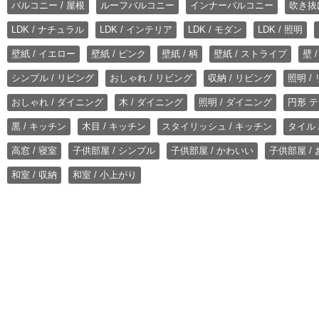
バルコニー / 屋根
ルーフバルコニー
インナーバルコニー
吹き抜
LDK / ナチュラル
LDK / インテリア
LDK / モダン
LDK / 照明
壁紙 / イエロー
壁紙 / ピンク
壁紙 / 柄
壁紙 / ストライプ
壁 
シンプル / リビング
おしゃれ / リビング
収納 / リビング
照明 /
おしゃれ / ダイニング
木 / ダイニング
照明 / ダイニング
円形 テ
黒 / キッチン
木目 / キッチン
スタイリッシュ / キッチン
タイル 
高窓 / 寝室
子供部屋 / シンプル
子供部屋 / かわいい
子供部屋 /
和室 / 収納
和室 / 小上がり