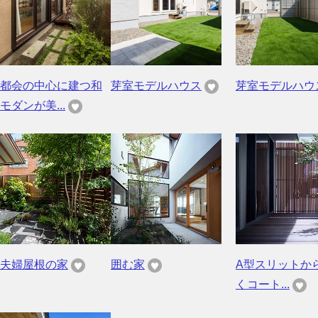
都会の中心に建つ和
芽室モデルハウス
芽室モデルハウ
モダンが美...
夫婦屋根の家
囲む家
A型スリットか
くコート...