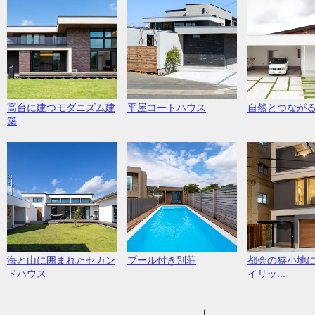
高台に建つモダニズム建
平屋コートハウス
自然とつなが
築
海と山に囲まれたセカン
プール付き別荘
都会の狭小地
ドハウス
イリッ...