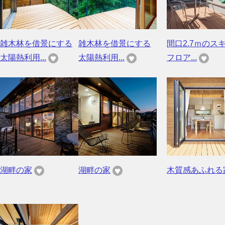
雑木林を借景にする
雑木林を借景にする
間口2.7ｍのス
太陽熱利用...
太陽熱利用...
フロア...
湖畔の家
湖畔の家
木質感あふれる