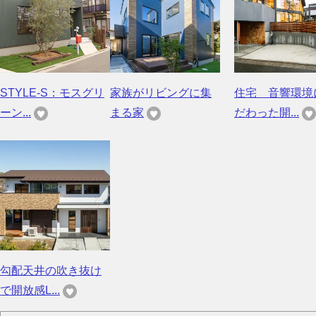
STYLE-S：モスグリ
家族がリビングに集
住宅 音響環境
ーン...
まる家
だわった開...
勾配天井の吹き抜け
で開放感L...