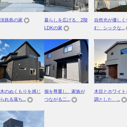
淡路島の家
暮らしを広げる、2階
自然光が優しく
LDKの家
む、シックな...
木のぬくもりを感じ
個を尊重し、家族が
木目とホワイト
られる落ち...
つながる二...
調とした、...