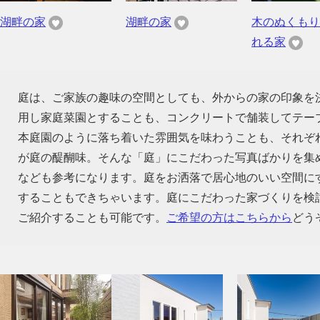
湖畔の家
湖畔の家
木のぬくもり
れる家
庭は、ご家族の趣味の空間としても、外からの家の印象を
用し家庭菜園とすることも、コンクリートで舗装してテー
本庭園のように落ち着いた雰囲気を味わうことも、それぞ
が庭の醍醐味。そんな「庭」にこだわった写真ばかりを集
なども参考になります。庭をお洒落で居心地のいい空間に
することもできちゃいます。庭にこだわった家づくりを検
ご紹介することも可能です。
ご希望の方はこちらから
どう