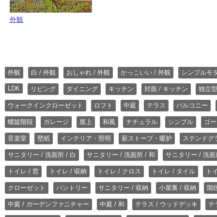
外観
外観
白 / 外観
おしゃれ / 外観
かっこいい / 外観
シンプルモ
LDK
リビング
ダイニング
キッチン
対面 / キッチン
独立型
ウォークインクローゼット
ロフト
中庭
テラス
バルコニー
螺旋階段
ガレージ
屋上
和風
ナチュラル
シンプル
ゴー
音楽室
壁紙
インテリア・照明
薪ストーブ・暖炉
ステンドグ
サニタリー / 洗面所 / 白
サニタリー / 洗面所 / 和
サニタリー / 洗面所
トイレ / 窓
トイレ / 収納
トイレ / クロス
トイレ / タイル
トイ
クローゼット
パントリー
サニタリー / 収納
小屋裏 / 収納
階段
中庭 / ガーデンファニチャー
中庭 / 和
テラス / ウッドデッキ
テ