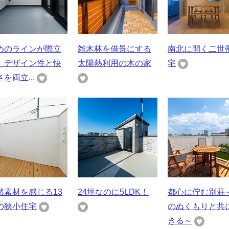
めのラインが際立
雑木林を借景にする
南北に開く二世
、デザイン性と快
太陽熱利用の木の家
宅
を両立...
然素材を感じる13
24坪なのに5LDK！
都心に佇む別荘
の狭小住宅
のぬくもりと共
きる～