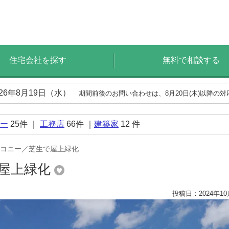
住宅会社を探す
無料で相談する
026年8月19日（水）
期間前後のお問い合わせは、8月20日(木)以降の
ー
25
件 ｜
工務店
66
件 ｜
建築家
12
件
コニー／芝生で屋上緑化
屋上緑化
投稿日：2024年10