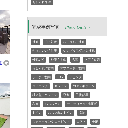
おしゃれ平屋
完成事例写真
Photo Gallery
外観
白 / 外観
おしゃれ / 外観
かっこいい / 外観
シンプルモダンな外観
外観 / 和
外観 / 洋風
玄関
ドア / 玄関
家
おしゃれ / 玄関
アプローチ / 玄関
LDK
ポーチ / 玄関
リビング
ダイニング
キッチン
対面 / キッチン
独立型 / キッチン
寝室
子供部屋
和室
バスルーム
サニタリール/ 洗面所
トイレ
おしゃれ / トイレ
収納
ウォークインクローゼット
ロフト
中庭