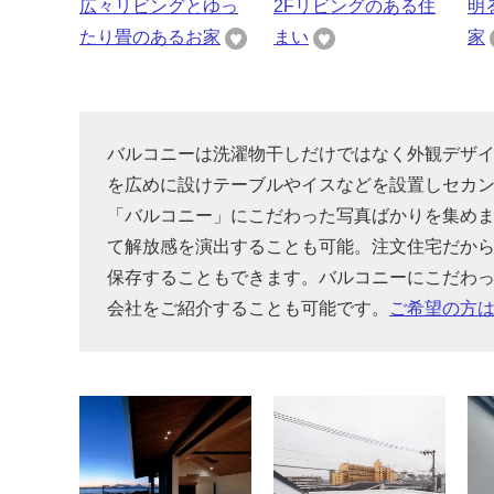
広々リビングとゆっ
2Fリビングのある住
明
たり畳のあるお家
まい
家
バルコニーは洗濯物干しだけではなく外観デザ
を広めに設けテーブルやイスなどを設置しセカ
「バルコニー」にこだわった写真ばかりを集め
て解放感を演出することも可能。注文住宅だか
保存することもできます。バルコニーにこだわ
会社をご紹介することも可能です。
ご希望の方