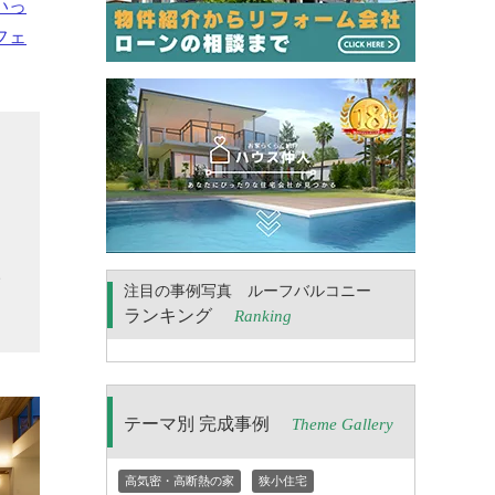
いっ
フェ
ー
け
に
宅
注目の事例写真 ルーフバルコニー
ランキング
Ranking
テーマ別 完成事例
Theme Gallery
高気密・高断熱の家
狭小住宅