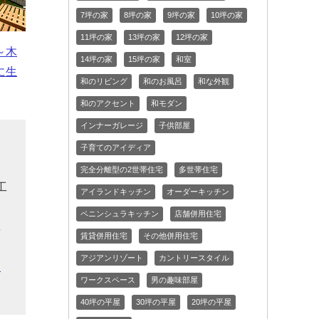
7坪の家
8坪の家
9坪の家
10坪の家
11坪の家
13坪の家
12坪の家
～木
14坪の家
15坪の家
和室
に生
和のリビング
和のお風呂
和な外観
和のアクセント
和モダン
インナーガレージ
子供部屋
る
子育てのアイディア
る
完全分離型の2世帯住宅
多世帯住宅
工
アイランドキッチン
オーダーキッチン
、
ペニンシュラキッチン
店舗併用住宅
単
賃貸併用住宅
その他併用住宅
く
アジアンリゾート
カントリースタイル
望
ワークスペース
男の趣味部屋
40坪の平屋
30坪の平屋
20坪の平屋