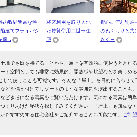
8坪の収納豊富な狭
将来利用を取り入れ
都心に佇む別荘
3階建てプライバシ
た賃貸併用二世帯住
のぬくもりと共
保...
宅
きる～
い土地でも庭を持てることから、屋上を有効的に使おうとされ
ベート空間としても非常に効果的。開放感や眺望などを楽しめ
として使うことも可能です。そんな「屋上」を目的に合わせて
ルなどを備え付けてリゾートのような雰囲気を演出することも
るなど参考になる写真をご覧いただけます。気になる写真は簡
へつくりあげた秘訣を探してみてください。「屋上」も無駄な
家がおすすめする住宅会社をご紹介することも可能です。
ご希