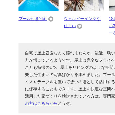
プール付き別荘
ウェルビーイングな
1
住まい
小
ーを
自宅で屋上庭園なんて憧れませんか。最近、狭
方が増えているようです。屋上は完全なプライ
ことも特徴の1つ。屋上をリビングのような空間
夫した住まいの写真ばかりを集めました。プー
イスやテーブルを置いて憩いの場として活用す
に保存することもできます。屋上を快適な空間
活用した家づくりを検討されている方は、専門
の方はこちらから
どうぞ。