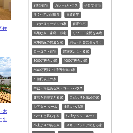
2世帯住宅
ガレージハウス
子育て住宅
注文住宅の間取り
賃貸住宅
こだわりキッチンの家
併用住宅
帯住
高級な家・豪邸・邸宅
リゾート空間を満喫
家事動線の快適な家
別荘・田舎に暮らそう
ローコスト住宅
建築家とつくる家
3000万円台の家
4000万円台の家
5000万円以上1億円未満の家
１億円以上の家
中庭・坪庭ある家・コートハウス
趣味を満喫できる家
こだわりお風呂の家
シアター ルーム
土間のある家
～木
ペットと暮らす家
快適なベッドルーム
に生
小上がりのある家
スキップフロアのある家