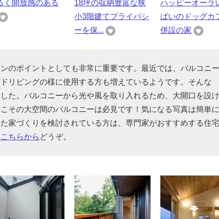
るく開放感のある
18坪の収納豊富な狭
ハッピーオーラ
小3階建てプライバシ
ぱいのドッグカ
ーを保...
併設の家
インのポイントとしても非常に重要です。最近では、バルコニ
ンドリビングの様に使用する方も増えているようです。そんな
ました。バルコニーから光や風を取り入れるため、大開口を設
らこその大空間のバルコニーは必見です！気になる写真は簡単
った家づくりを検討されている方は、専門家がおすすめする住
はこちらから
どうぞ。