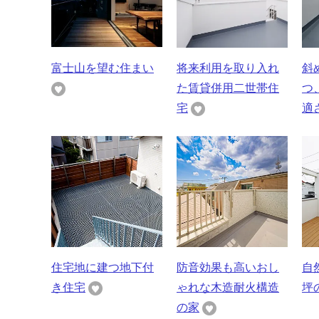
富士山を望む住まい
将来利用を取り入れ
斜
た賃貸併用二世帯住
つ
宅
適さ
住宅地に建つ地下付
防音効果も高いおし
自
き住宅
ゃれな木造耐火構造
坪
の家