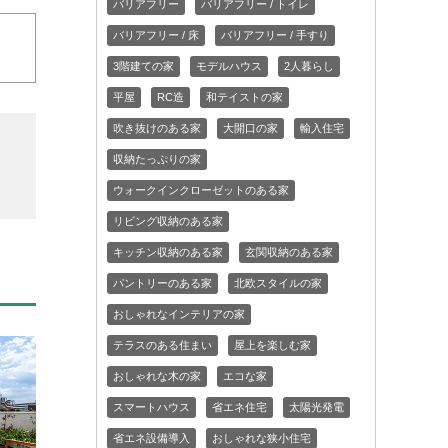
バリアフリー
バリアフリー / トイレ
バリアフリー / 床
バリアフリー / 手すり
3階建ての家
モデルハウス
2人暮らし
平屋
RC造
和テイストの家
吹き抜けのある家
大開口の家
輸入住宅
収納たっぷりの家
ウォークインクローゼットのある家
リビング収納のある家
キッチン収納のある家
玄関収納のある家
パントリーのある家
北欧スタイルの家
おしゃれなインテリアの家
テラスのある住まい
屋上を楽しむ家
おしゃれな木の家
エコな家
スマートハウス
省エネ住宅
太陽光発電
省エネ設備導入
おしゃれな狭小住宅