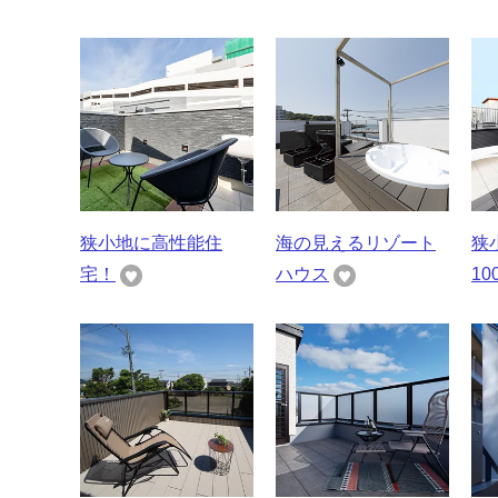
狭小地に高性能住
海の見えるリゾート
狭
宅！
ハウス
10