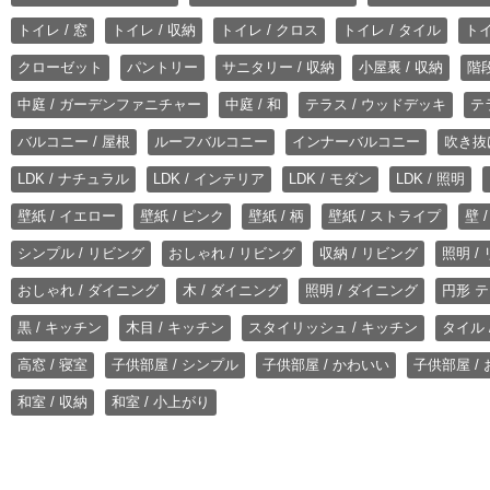
トイレ / 窓
トイレ / 収納
トイレ / クロス
トイレ / タイル
トイ
クローゼット
パントリー
サニタリー / 収納
小屋裏 / 収納
階段
中庭 / ガーデンファニチャー
中庭 / 和
テラス / ウッドデッキ
テ
バルコニー / 屋根
ルーフバルコニー
インナーバルコニー
吹き抜
LDK / ナチュラル
LDK / インテリア
LDK / モダン
LDK / 照明
壁紙 / イエロー
壁紙 / ピンク
壁紙 / 柄
壁紙 / ストライプ
壁 
シンプル / リビング
おしゃれ / リビング
収納 / リビング
照明 /
おしゃれ / ダイニング
木 / ダイニング
照明 / ダイニング
円形 テ
黒 / キッチン
木目 / キッチン
スタイリッシュ / キッチン
タイル 
高窓 / 寝室
子供部屋 / シンプル
子供部屋 / かわいい
子供部屋 /
和室 / 収納
和室 / 小上がり