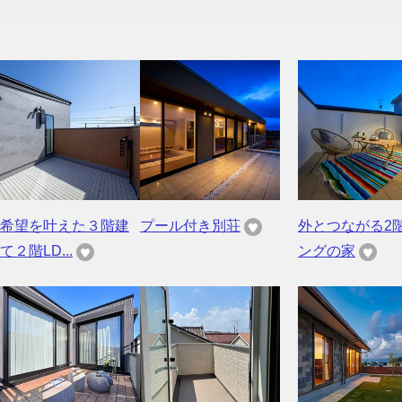
希望を叶えた３階建
プール付き別荘
外とつながる2
て２階LD...
ングの家