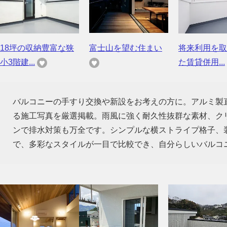
18坪の収納豊富な狭
富士山を望む住まい
将来利用を取
小3階建...
た賃貸併用...
バルコニーの手すり交換や新設をお考えの方に。アルミ製
る施工写真を厳選掲載。雨風に強く耐久性抜群な素材、ク
ンで排水対策も万全です。シンプルな横ストライプ格子、
で、多彩なスタイルが一目で比較でき、自分らしいバルコ