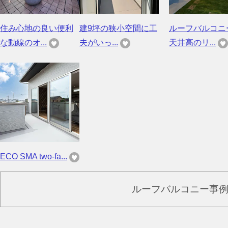
住み心地の良い便利
建9坪の狭小空間に工
ルーフバルコニ
な動線のオ...
夫がいっ...
天井高のリ...
ECO SMA two-fa...
ルーフバルコニー事