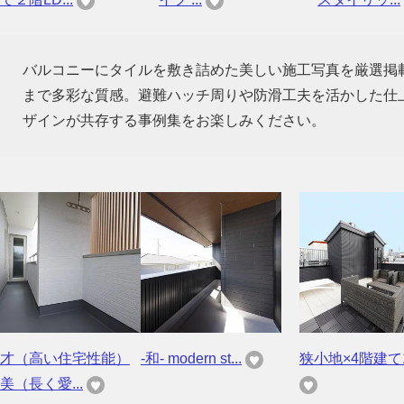
バルコニーにタイルを敷き詰めた美しい施工写真を厳選掲
まで多彩な質感。避難ハッチ周りや防滑工夫を活かした仕
ザインが共存する事例集をお楽しみください。
才（高い住宅性能）
-和- modern st...
狭小地×4階建て1
美（長く愛...