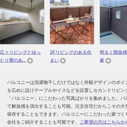
広々リビングとゆっ
2Fリビングのある住
明るく開放感
たり畳のあ...
まい
家
バルコニーは洗濯物干しだけではなく外観デザインのポイ
を広めに設けテーブルやイスなどを設置しセカンドリビン
「バルコニー」にこだわった写真ばかりを集めました。バ
て解放感を演出することも可能。注文住宅だからこその大
保存することもできます。バルコニーにこだわった家づく
会社をご紹介することも可能です。
ご希望の方はこちらか