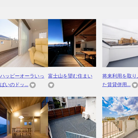
ハッピーオーラいっ
富士山を望む住まい
将来利用を取り
ぱいのドッ...
た賃貸併用...