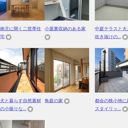
南北に開く二世帯住
小屋裏収納のある家
中庭テラスと大
宅
吹き抜けの...
犬と暮らす自然素材
角庭の家
都会の狭小地に
の小振りな...
スタイリッ...