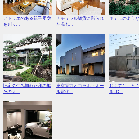
アトリエのある親子団欒
ナチュラル雑貨に彩られ
ホテルのよう
を創り...
た温も...
旧宅の住み慣れた和の趣
東京電力とコラボ・オー
おもてなしと
そのま...
ル電化...
るLD...