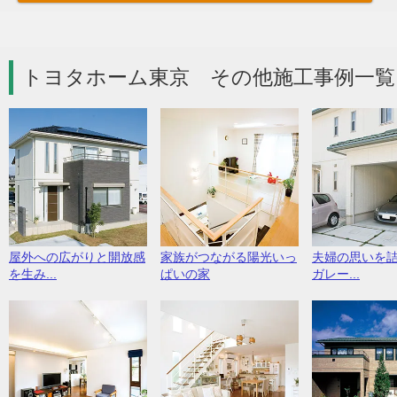
トヨタホーム東京 その他施工事例一覧
屋外への広がりと開放感
家族がつながる陽光いっ
夫婦の思いを
を生み...
ぱいの家
ガレー...