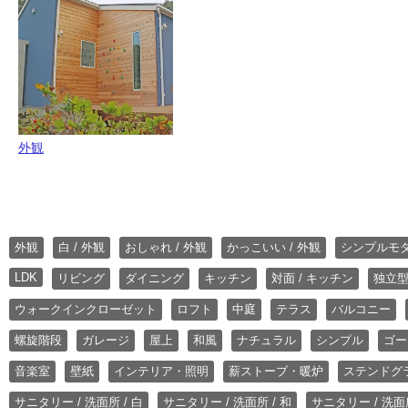
外観
外観
白 / 外観
おしゃれ / 外観
かっこいい / 外観
シンプルモ
LDK
リビング
ダイニング
キッチン
対面 / キッチン
独立型
ウォークインクローゼット
ロフト
中庭
テラス
バルコニー
螺旋階段
ガレージ
屋上
和風
ナチュラル
シンプル
ゴー
音楽室
壁紙
インテリア・照明
薪ストーブ・暖炉
ステンドグ
サニタリー / 洗面所 / 白
サニタリー / 洗面所 / 和
サニタリー / 洗面所