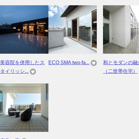
美容院を併用したス
ECO SMA two-fa...
和とモダンの融
タイリッシ...
（二世帯住宅）