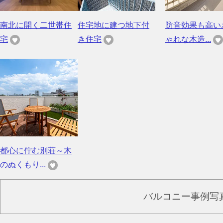
南北に開く二世帯住
住宅地に建つ地下付
防音効果も高い
宅
き住宅
ゃれな木造...
都心に佇む別荘～木
のぬくもり...
バルコニー事例写