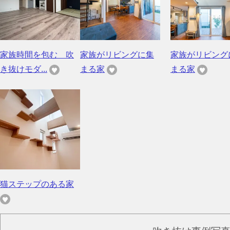
家族時間を包む 吹
家族がリビングに集
家族がリビング
き抜けモダ...
まる家
まる家
猫ステップのある家