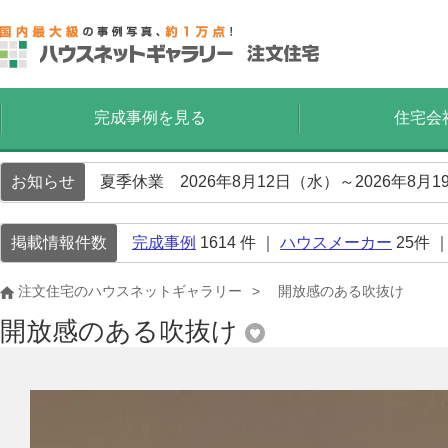
完成事例を見る
住宅会
お知らせ
夏季休業 2026年8月12日（水）～2026年8
掲載情報件数
完成事例
1614
件 ｜
ハウスメーカー
25
件 
注文住宅のハウスネットギャラリー
開放感のある吹抜け
開放感のある吹抜け