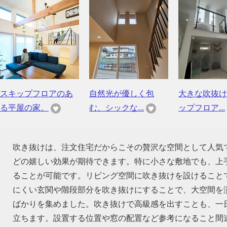
スキップフロアのあ
自然光が優しく包
大きな吹抜け
る平屋の家。
む、シックな...
ップフロア...
吹き抜けは、注文住宅だからこその贅沢な空間として人気
どの嬉しい効果が期待できます。特に小さな敷地でも、上
ることが可能です。リビング空間に吹き抜けを設けること
にくい玄関や階段部分を吹き抜けにすることで、大空間を
ばかりを集めました。吹き抜けで高級感を出すことも、一
立ちます。設置する位置や窓の配置など参考になること間