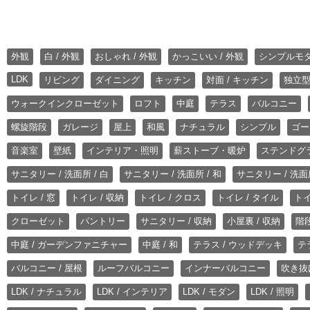
外観
白 / 外観
おしゃれ / 外観
かっこいい / 外観
シンプルモ
LDK
リビング
ダイニング
キッチン
対面 / キッチン
独立型
ウォークインクローゼット
ロフト
中庭
テラス
バルコニー
螺旋階段
ガレージ
屋上
和風
ナチュラル
シンプル
ゴー
音楽室
壁紙
インテリア・照明
薪ストーブ・暖炉
ステンドグ
サニタリー / 洗面所 / 白
サニタリー / 洗面所 / 和
サニタリー / 洗面所
トイレ / 窓
トイレ / 収納
トイレ / クロス
トイレ / タイル
トイ
クローゼット
パントリー
サニタリー / 収納
小屋裏 / 収納
階段
中庭 / ガーデンファニチャー
中庭 / 和
テラス / ウッドデッキ
テ
バルコニー / 屋根
ルーフバルコニー
インナーバルコニー
吹き抜
LDK / ナチュラル
LDK / インテリア
LDK / モダン
LDK / 照明