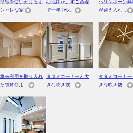
壁紙を使い分けるオ
心地ゆか、すご基礎
ヘリンボーン無
シャレな家
で一年中快...
が迎え入れ...
将来利用を取り入れ
タタミコーナーと大
タタミコーナー
た賃貸併用...
きな吹き抜...
きな吹き抜...