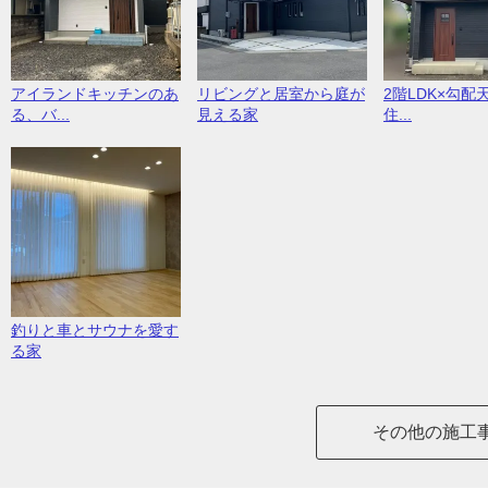
アイランドキッチンのあ
リビングと居室から庭が
2階LDK×勾配
る、バ...
見える家
住...
釣りと車とサウナを愛す
る家
その他の施工