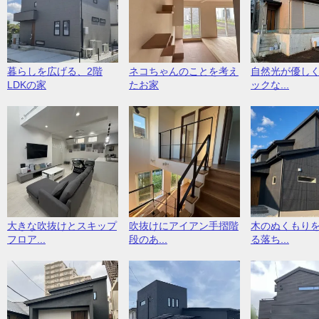
暮らしを広げる、2階
ネコちゃんのことを考え
自然光が優し
LDKの家
たお家
ックな...
大きな吹抜けとスキップ
吹抜けにアイアン手摺階
木のぬくもり
フロア...
段のあ...
る落ち...