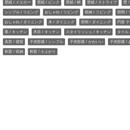
壁紙 / イエロー
壁紙 / ピンク
壁紙 / 柄
壁紙 / ストライプ
壁 
シンプル / リビング
おしゃれ / リビング
収納 / リビング
照明 /
おしゃれ / ダイニング
木 / ダイニング
照明 / ダイニング
円形 テ
黒 / キッチン
木目 / キッチン
スタイリッシュ / キッチン
タイル 
高窓 / 寝室
子供部屋 / シンプル
子供部屋 / かわいい
子供部屋 /
和室 / 収納
和室 / 小上がり