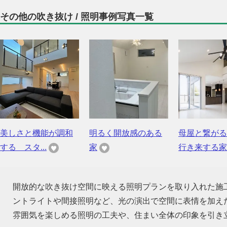
その他の吹き抜け / 照明事例写真一覧
美しさと機能が調和
明るく開放感のある
母屋と繋がる
する スタ...
家
行き来する家
開放的な吹き抜け空間に映える照明プランを取り入れた施
ントライトや間接照明など、光の演出で空間に表情を加え
雰囲気を楽しめる照明の工夫や、住まい全体の印象を引き