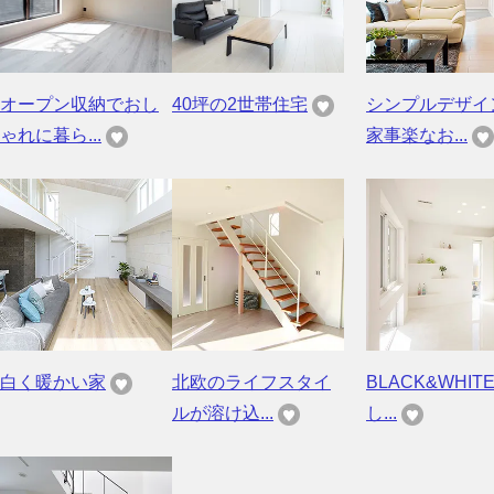
オープン収納でおし
40坪の2世帯住宅
シンプルデザイ
ゃれに暮ら...
家事楽なお...
白く暖かい家
北欧のライフスタイ
BLACK&WHIT
ルが溶け込...
し...