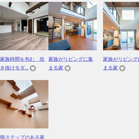
家族時間を包む 吹
家族がリビングに集
家族がリビング
き抜けモダ...
まる家
まる家
猫ステップのある家