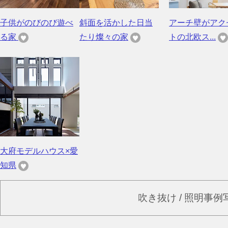
子供がのびのび遊べ
斜面を活かした日当
アーチ壁がアク
る家
たり燦々の家
トの北欧ス...
大府モデルハウス×愛
知県
吹き抜け / 照明事