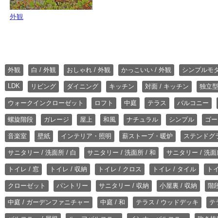
外観
外観
白 / 外観
おしゃれ / 外観
かっこいい / 外観
シンプルモ
LDK
リビング
ダイニング
キッチン
対面 / キッチン
独立型
ウォークインクローゼット
ロフト
中庭
テラス
バルコニー
螺旋階段
ガレージ
屋上
和風
ナチュラル
シンプル
ゴー
音楽室
壁紙
インテリア・照明
薪ストーブ・暖炉
ステンドグ
サニタリー / 洗面所 / 白
サニタリー / 洗面所 / 和
サニタリー / 洗面所
トイレ / 窓
トイレ / 収納
トイレ / クロス
トイレ / タイル
トイ
クローゼット
パントリー
サニタリー / 収納
小屋裏 / 収納
階段
中庭 / ガーデンファニチャー
中庭 / 和
テラス / ウッドデッキ
テ