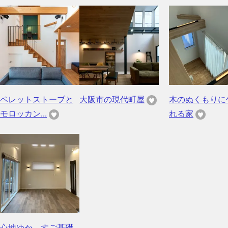
ペレットストーブと
大阪市の現代町屋
木のぬくもりに
モロッカン...
れる家
心地ゆか、すご基礎