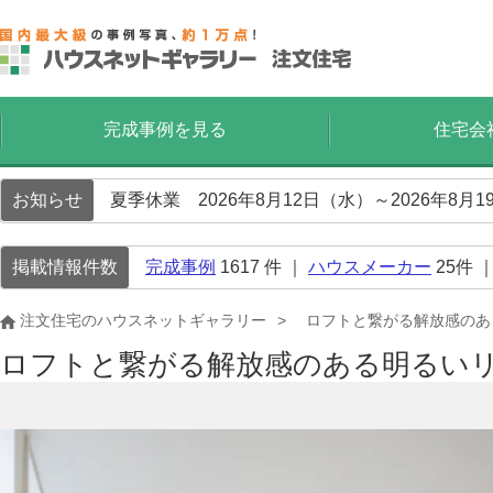
完成事例を見る
住宅会
お知らせ
夏季休業 2026年8月12日（水）～2026年8
掲載情報件数
完成事例
1617
件 ｜
ハウスメーカー
25
件 
注文住宅のハウスネットギャラリー
ロフトと繋がる解放感のあ
ロフトと繋がる解放感のある明るい