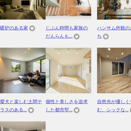
暖炉のある家
じぶん時間も家族の
ハンサム外観の
だんらんも...
ち
愛犬と楽しむ土間テ
個性と美しさを追求
自然光が優しく
ラスのある...
した都市型...
む、シックな...