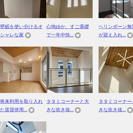
壁紙を使い分けるオ
心地ゆか、すご基礎
ヘリンボーン無
シャレな家
で一年中快...
が迎え入れ...
将来利用を取り入れ
タタミコーナーと大
タタミコーナー
た賃貸併用...
きな吹き抜...
きな吹き抜...