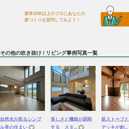
業界20年以上のプロにあなたの
家づくりを質問してみよう！
その他の吹き抜け / リビング事例写真一覧
自然光が彩るシンプ
美しさと機能が調和
薪ストーブと
ル美の住まい
する スタ...
デッキが創...