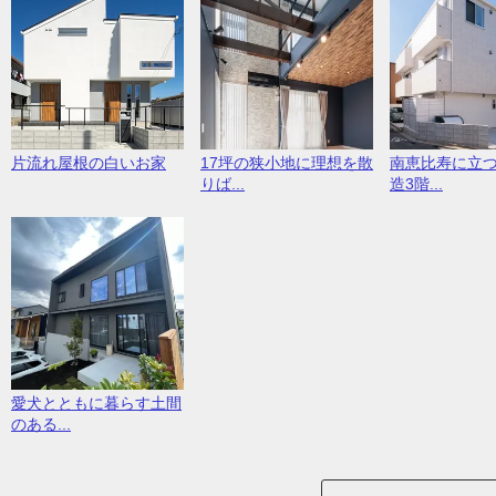
片流れ屋根の白いお家
17坪の狭小地に理想を散
南恵比寿に立
りば...
造3階...
愛犬とともに暮らす土間
のある...