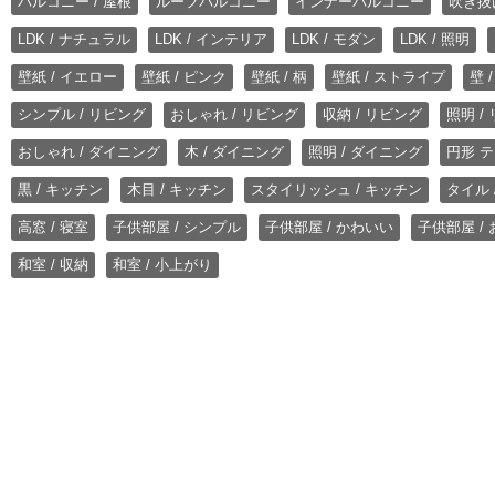
バルコニー / 屋根
ルーフバルコニー
インナーバルコニー
吹き抜
LDK / ナチュラル
LDK / インテリア
LDK / モダン
LDK / 照明
壁紙 / イエロー
壁紙 / ピンク
壁紙 / 柄
壁紙 / ストライプ
壁 
シンプル / リビング
おしゃれ / リビング
収納 / リビング
照明 /
おしゃれ / ダイニング
木 / ダイニング
照明 / ダイニング
円形 テ
黒 / キッチン
木目 / キッチン
スタイリッシュ / キッチン
タイル 
高窓 / 寝室
子供部屋 / シンプル
子供部屋 / かわいい
子供部屋 /
和室 / 収納
和室 / 小上がり