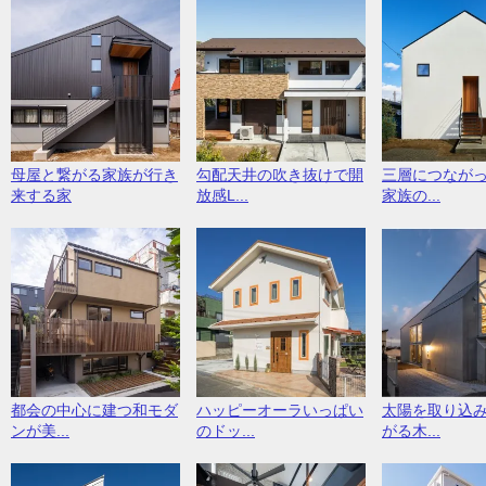
母屋と繋がる家族が行き
勾配天井の吹き抜けで開
三層につなが
来する家
放感L...
家族の...
都会の中心に建つ和モダ
ハッピーオーラいっぱい
太陽を取り込
ンが美...
のドッ...
がる木...