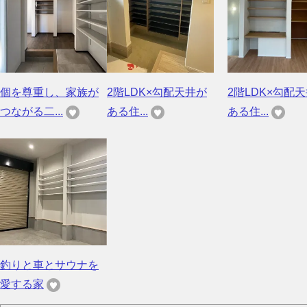
個を尊重し、家族が
2階LDK×勾配天井が
2階LDK×勾配
つながる二...
ある住...
ある住...
釣りと車とサウナを
愛する家