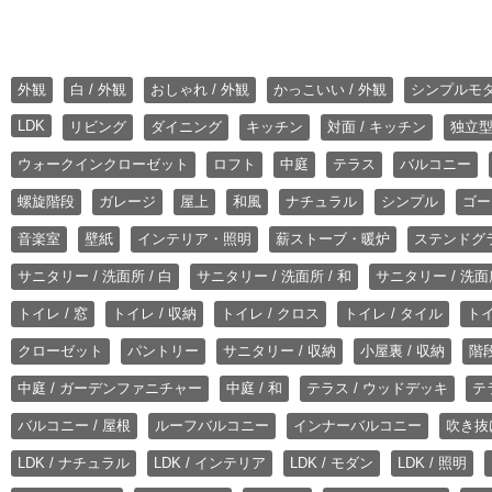
外観
白 / 外観
おしゃれ / 外観
かっこいい / 外観
シンプルモ
LDK
リビング
ダイニング
キッチン
対面 / キッチン
独立型
ウォークインクローゼット
ロフト
中庭
テラス
バルコニー
螺旋階段
ガレージ
屋上
和風
ナチュラル
シンプル
ゴー
音楽室
壁紙
インテリア・照明
薪ストーブ・暖炉
ステンドグ
サニタリー / 洗面所 / 白
サニタリー / 洗面所 / 和
サニタリー / 洗面所
トイレ / 窓
トイレ / 収納
トイレ / クロス
トイレ / タイル
トイ
クローゼット
パントリー
サニタリー / 収納
小屋裏 / 収納
階段
中庭 / ガーデンファニチャー
中庭 / 和
テラス / ウッドデッキ
テ
バルコニー / 屋根
ルーフバルコニー
インナーバルコニー
吹き抜
LDK / ナチュラル
LDK / インテリア
LDK / モダン
LDK / 照明