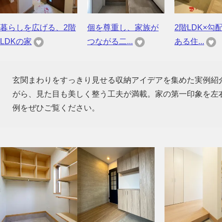
暮らしを広げる、2階
個を尊重し、家族が
2階LDK×勾
LDKの家
つながる二...
ある住...
玄関まわりをすっきり見せる収納アイデアを集めた実例紹
がら、見た目も美しく整う工夫が満載。家の第一印象を左
例をぜひご覧ください。