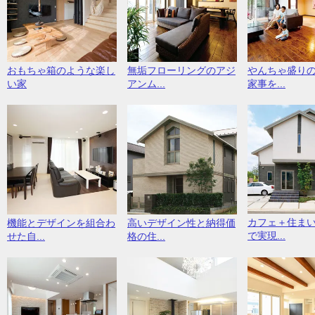
おもちゃ箱のような楽し
無垢フローリングのアジ
やんちゃ盛り
い家
アンム...
家事を...
カフェ＋住ま
機能とデザインを組合わ
高いデザイン性と納得価
で実現...
せた自...
格の住...