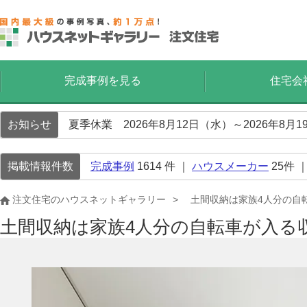
完成事例を見る
住宅会
お知らせ
夏季休業 2026年8月12日（水）～2026年8
掲載情報件数
完成事例
1614
件 ｜
ハウスメーカー
25
件 
注文住宅のハウスネットギャラリー
土間収納は家族4人分の自
土間収納は家族4人分の自転車が入る