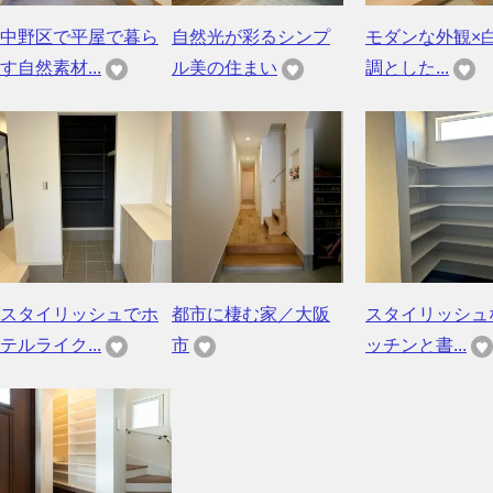
中野区で平屋で暮ら
自然光が彩るシンプ
モダンな外観×
す自然素材...
ル美の住まい
調とした...
スタイリッシュでホ
都市に棲む家／大阪
スタイリッシュ
テルライク...
市
ッチンと書...