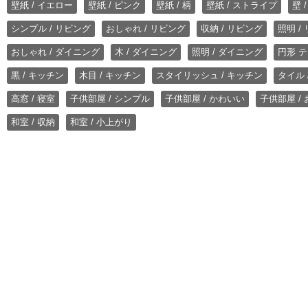
壁紙 / イエロー
壁紙 / ピンク
壁紙 / 柄
壁紙 / ストライプ
壁 
シンプル / リビング
おしゃれ / リビング
収納 / リビング
照明 /
おしゃれ / ダイニング
木 / ダイニング
照明 / ダイニング
円形 テ
黒 / キッチン
木目 / キッチン
スタイリッシュ / キッチン
タイル 
高窓 / 寝室
子供部屋 / シンプル
子供部屋 / かわいい
子供部屋 /
和室 / 収納
和室 / 小上がり