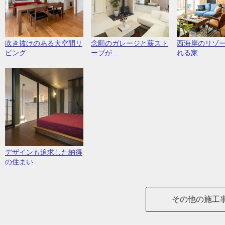
吹き抜けのある大空間リ
念願のガレージと薪スト
西海岸のリゾ
ビング
ーブが...
れる家
デザインも追求した納得
の住まい
その他の施工