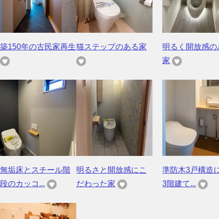
築150年の古民家再生
猫ステップのある家
明るく開放感の
家
無垢床とスチール階
明るさと開放感にこ
準防木3戸構造
段のカッコ...
だわった家
3階建て...