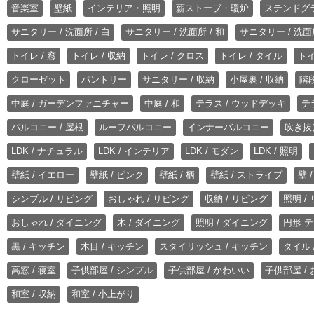
音楽室
壁紙
インテリア・照明
薪ストーブ・暖炉
ステンドグ
サニタリー / 洗面所 / 白
サニタリー / 洗面所 / 和
サニタリー / 洗面所
トイレ / 窓
トイレ / 収納
トイレ / クロス
トイレ / タイル
トイ
クローゼット
パントリー
サニタリー / 収納
小屋裏 / 収納
階段
中庭 / ガーデンファニチャー
中庭 / 和
テラス / ウッドデッキ
テ
バルコニー / 屋根
ルーフバルコニー
インナーバルコニー
吹き抜
LDK / ナチュラル
LDK / インテリア
LDK / モダン
LDK / 照明
壁紙 / イエロー
壁紙 / ピンク
壁紙 / 柄
壁紙 / ストライプ
壁 
シンプル / リビング
おしゃれ / リビング
収納 / リビング
照明 /
おしゃれ / ダイニング
木 / ダイニング
照明 / ダイニング
円形 テ
黒 / キッチン
木目 / キッチン
スタイリッシュ / キッチン
タイル 
高窓 / 寝室
子供部屋 / シンプル
子供部屋 / かわいい
子供部屋 /
和室 / 収納
和室 / 小上がり