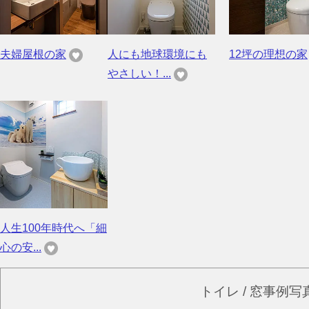
夫婦屋根の家
人にも地球環境にも
12坪の理想の家
やさしい！...
人生100年時代へ「細
心の安...
トイレ / 窓事例