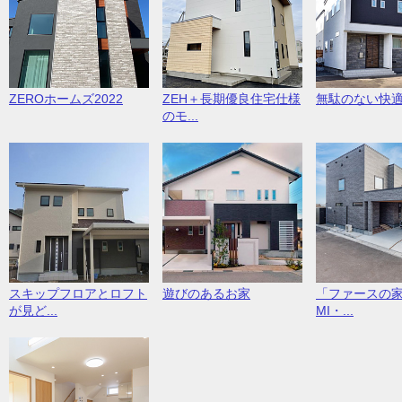
ZEROホームズ2022
ZEH＋長期優良住宅仕様
無駄のない快
のモ...
スキップフロアとロフト
遊びのあるお家
「ファースの家
が見ど...
MI・...