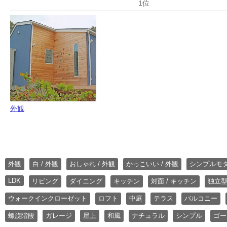
外観
外観
白 / 外観
おしゃれ / 外観
かっこいい / 外観
シンプルモ
LDK
リビング
ダイニング
キッチン
対面 / キッチン
独立型
ウォークインクローゼット
ロフト
中庭
テラス
バルコニー
螺旋階段
ガレージ
屋上
和風
ナチュラル
シンプル
ゴー