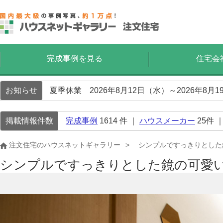
完成事例を見る
住宅会
お知らせ
夏季休業 2026年8月12日（水）～2026年8
掲載情報件数
完成事例
1614
件 ｜
ハウスメーカー
25
件 
注文住宅のハウスネットギャラリー
シンプルですっきりとした
シンプルですっきりとした鏡の可愛