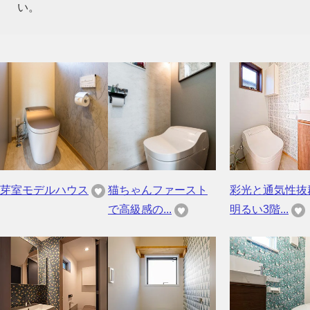
い。
芽室モデルハウス
猫ちゃんファースト
彩光と通気性抜
で高級感の...
明るい3階...