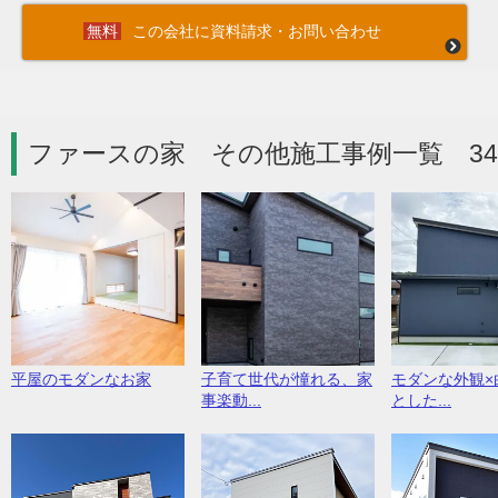
この会社に資料請求・お問い合わせ
ファースの家 その他施工事例一覧 3
平屋のモダンなお家
子育て世代が憧れる、家
モダンな外観×
事楽動...
とした...