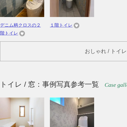
デニム柄クロスの２
１階トイレ
階トイレ
おしゃれ / トイ
トイレ / 窓：事例写真参考一覧
Case gall