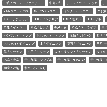
中庭 / ガーデンファニチャー
中庭 / 和
テラス / ウッドデッキ
テ
バルコニー / 屋根
ルーフバルコニー
インナーバルコニー
吹き抜
LDK / ナチュラル
LDK / インテリア
LDK / モダン
LDK / 照明
壁紙 / イエロー
壁紙 / ピンク
壁紙 / 柄
壁紙 / ストライプ
壁 
シンプル / リビング
おしゃれ / リビング
収納 / リビング
照明 /
おしゃれ / ダイニング
木 / ダイニング
照明 / ダイニング
円形 テ
黒 / キッチン
木目 / キッチン
スタイリッシュ / キッチン
タイル 
高窓 / 寝室
子供部屋 / シンプル
子供部屋 / かわいい
子供部屋 /
和室 / 収納
和室 / 小上がり