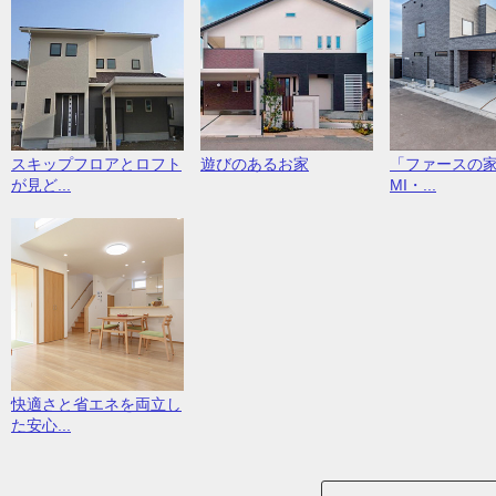
スキップフロアとロフト
遊びのあるお家
「ファースの家
が見ど...
MI・...
快適さと省エネを両立し
た安心...