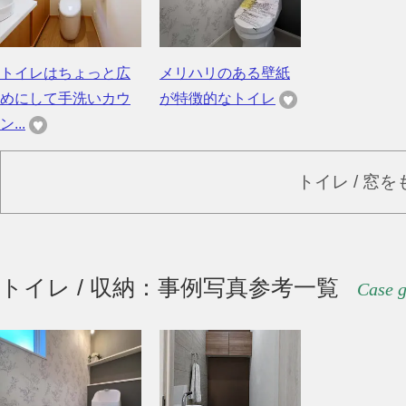
トイレはちょっと広
メリハリのある壁紙
めにして手洗いカウ
が特徴的なトイレ
ン...
トイレ / 窓
トイレ / 収納：事例写真参考一覧
Case g