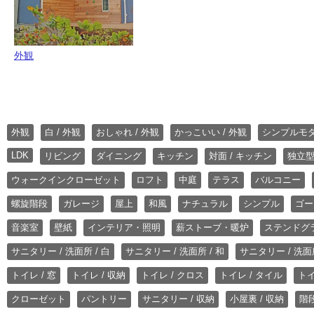
外観
外観
白 / 外観
おしゃれ / 外観
かっこいい / 外観
シンプルモ
LDK
リビング
ダイニング
キッチン
対面 / キッチン
独立型
ウォークインクローゼット
ロフト
中庭
テラス
バルコニー
螺旋階段
ガレージ
屋上
和風
ナチュラル
シンプル
ゴー
音楽室
壁紙
インテリア・照明
薪ストーブ・暖炉
ステンドグ
サニタリー / 洗面所 / 白
サニタリー / 洗面所 / 和
サニタリー / 洗面所
トイレ / 窓
トイレ / 収納
トイレ / クロス
トイレ / タイル
トイ
クローゼット
パントリー
サニタリー / 収納
小屋裏 / 収納
階段