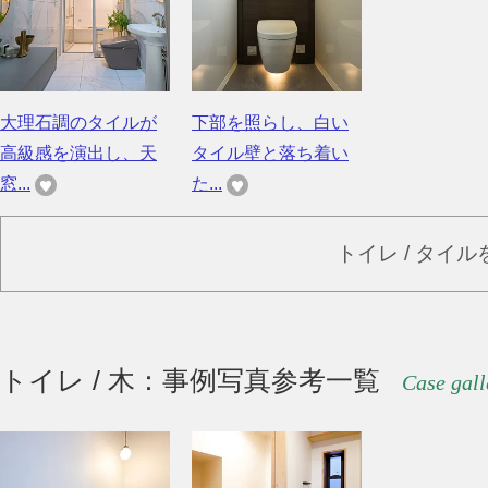
大理石調のタイルが
下部を照らし、白い
高級感を演出し、天
タイル壁と落ち着い
窓...
た...
トイレ / タイ
トイレ / 木：事例写真参考一覧
Case gall