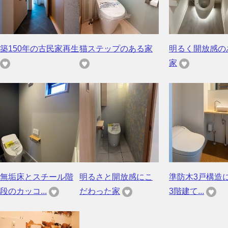
築150年の古民家再生
猫ステップのある家
明るく開放感の
家
無垢床とスチール階
明るさと開放感にこ
準防木3戸構造
段のカッコ...
だわった家
3階建て...