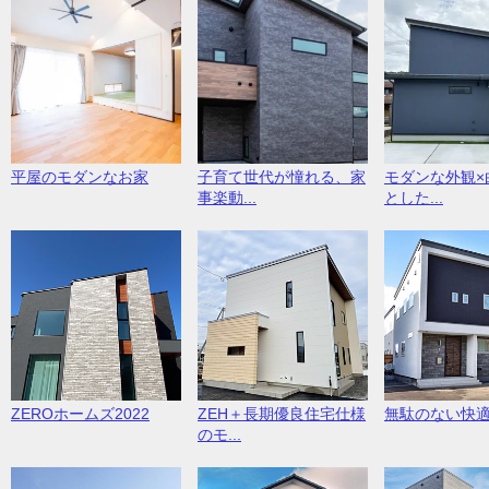
平屋のモダンなお家
子育て世代が憧れる、家
モダンな外観×
事楽動...
とした...
ZEROホームズ2022
ZEH＋長期優良住宅仕様
無駄のない快
のモ...