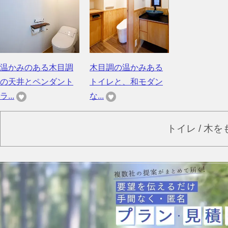
温かみのある木目調
木目調の温かみある
の天井とペンダント
トイレと、和モダン
ラ...
な...
トイレ / 木