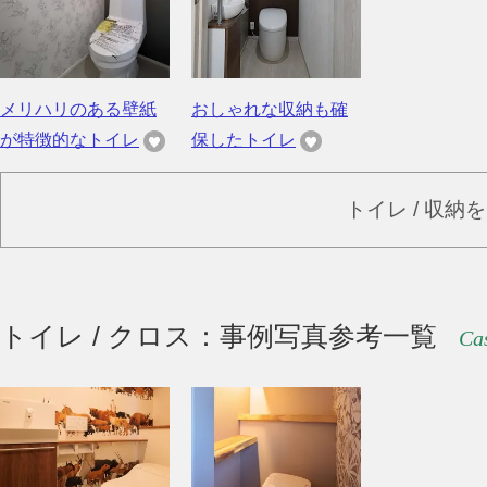
メリハリのある壁紙
おしゃれな収納も確
が特徴的なトイレ
保したトイレ
トイレ / 収納
トイレ / クロス：事例写真参考一覧
Cas