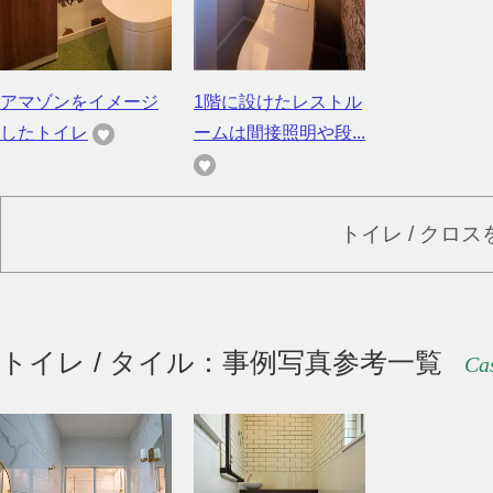
アマゾンをイメージ
1階に設けたレストル
したトイレ
ームは間接照明や段...
トイレ / クロ
トイレ / タイル：事例写真参考一覧
Cas