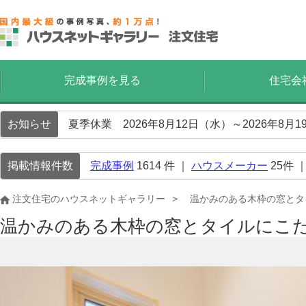
完成事例を見る
住宅会
お知らせ
夏季休業 2026年8月12日（水）～2026年8
掲載情報件数
完成事例
1614
件 ｜
ハウスメーカー
25
件 
注文住宅のハウスネットギャラリー
温かみのある木枠の窓とタ
温かみのある木枠の窓とタイルにこ