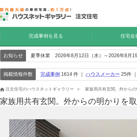
完成事例を見る
住宅会
お知らせ
夏季休業 2026年8月12日（水）～2026年8
掲載情報件数
完成事例
1614
件 ｜
ハウスメーカー
25
件 
注文住宅のハウスネットギャラリー
家族用共有玄関。外からの
家族用共有玄関。外からの明かりを