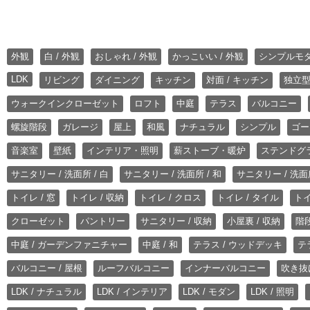
外観
白 / 外観
おしゃれ / 外観
かっこいい / 外観
シンプルモ
LDK
リビング
ダイニング
キッチン
対面 / キッチン
独立型
ウォークインクローゼット
ロフト
中庭
テラス
バルコニー
螺旋階段
ガレージ
屋上
和風
ナチュラル
シンプル
ゴー
音楽室
壁紙
インテリア・照明
薪ストーブ・暖炉
ステンドグ
サニタリー / 洗面所 / 白
サニタリー / 洗面所 / 和
サニタリー / 洗面所
トイレ / 窓
トイレ / 収納
トイレ / クロス
トイレ / タイル
トイ
クローゼット
パントリー
サニタリー / 収納
小屋裏 / 収納
階段
中庭 / ガーデンファニチャー
中庭 / 和
テラス / ウッドデッキ
テ
バルコニー / 屋根
ルーフバルコニー
インナーバルコニー
吹き抜
LDK / ナチュラル
LDK / インテリア
LDK / モダン
LDK / 照明