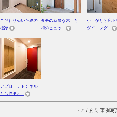
こだわりぬいた終の
タモの綺麗な木目と
小上がりと床下
棲家
和のヒュッ...
ダイニング...
アプローチトンネル
と台収納オ...
ドア / 玄関 事例