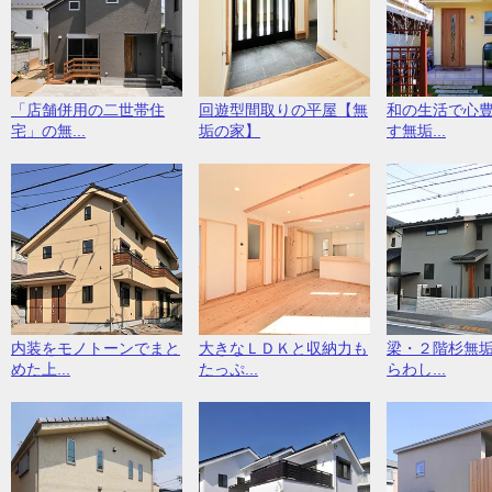
「店舗併用の二世帯住
回遊型間取りの平屋【無
和の生活で心
宅」の無...
垢の家】
す無垢...
内装をモノトーンでまと
大きなＬＤＫと収納力も
梁・２階杉無
めた上...
たっぷ...
らわし...