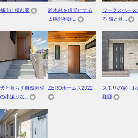
都市に棲む家
雑木林を借景にする
ワークスペース
太陽熱利用...
る 猫と暮...
犬と暮らす自然素材
ZEROホームズ2022
スモリの家 お
の小振りな...
様邸