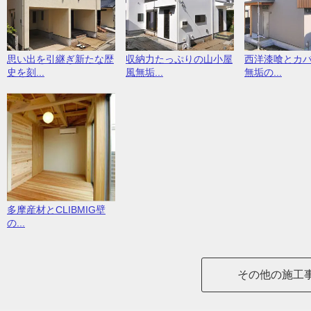
思い出を引継ぎ新たな歴
収納力たっぷりの山小屋
西洋漆喰とカ
史を刻...
風無垢...
無垢の...
多摩産材とCLIBMIG壁
の...
その他の施工