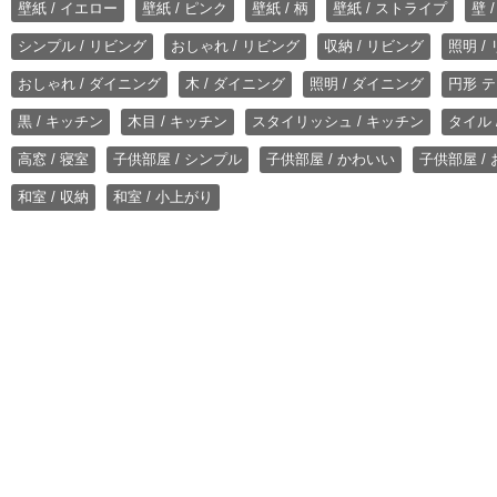
壁紙 / イエロー
壁紙 / ピンク
壁紙 / 柄
壁紙 / ストライプ
壁 
シンプル / リビング
おしゃれ / リビング
収納 / リビング
照明 /
おしゃれ / ダイニング
木 / ダイニング
照明 / ダイニング
円形 テ
黒 / キッチン
木目 / キッチン
スタイリッシュ / キッチン
タイル 
高窓 / 寝室
子供部屋 / シンプル
子供部屋 / かわいい
子供部屋 /
和室 / 収納
和室 / 小上がり