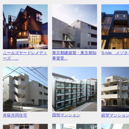
ニールズヤードレメディ
東京都建築賞・東京都知
S-tyle メゾ
ーズ ...
事賞受...
国領マンション
井荻共同住宅
経堂マンショ