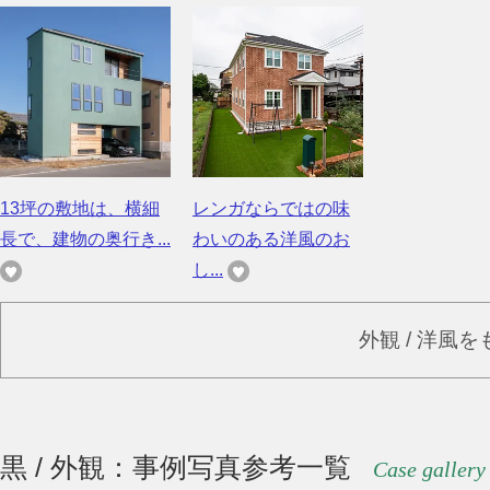
13坪の敷地は、横細
レンガならではの味
長で、建物の奥行き...
わいのある洋風のお
し...
外観 / 洋風
黒 / 外観：事例写真参考一覧
Case gallery