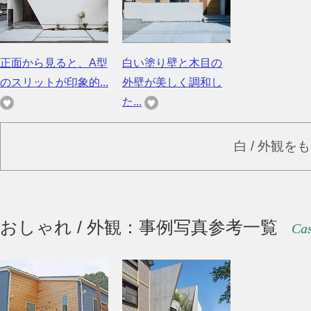
正面から見ると、A型
白い塗り壁と木目の
のスリットが印象的...
外壁が美しく調和し
た...
白 / 外観を
おしゃれ / 外観：事例写真参考一覧
Cas