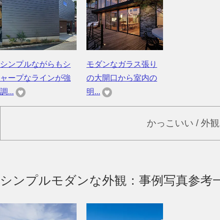
シンプルながらもシ
モダンなガラス張り
ャープなラインが強
の大開口から室内の
調...
明...
かっこいい / 外
シンプルモダンな外観：事例写真参考