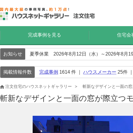
完成事例を見る
住宅会
お知らせ
夏季休業 2026年8月12日（水）～2026年8
掲載情報件数
完成事例
1614
件 ｜
ハウスメーカー
25
件 
注文住宅のハウスネットギャラリー
斬新なデザインと一面の窓
斬新なデザインと一面の窓が際立つ