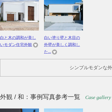
白と木の調和が美し
白い塗り壁と木目の
いモダン住宅外観
外壁が美しく調和し
た...
シンプルモダンな
外観 / 和：事例写真参考一覧
Case gallery