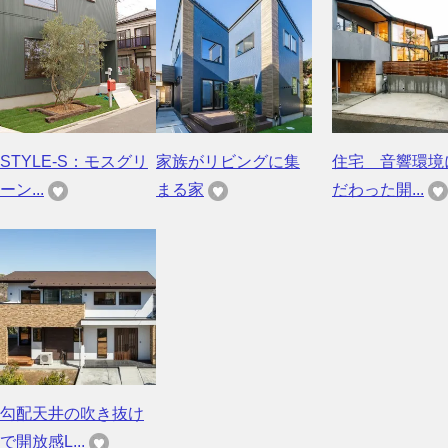
STYLE-S：モスグリ
家族がリビングに集
住宅 音響環境
ーン...
まる家
だわった開...
勾配天井の吹き抜け
で開放感L...