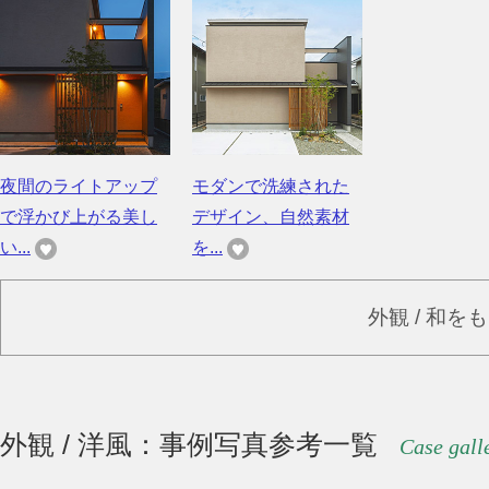
夜間のライトアップ
モダンで洗練された
で浮かび上がる美し
デザイン、自然素材
い...
を...
外観 / 和を
外観 / 洋風：事例写真参考一覧
Case gall