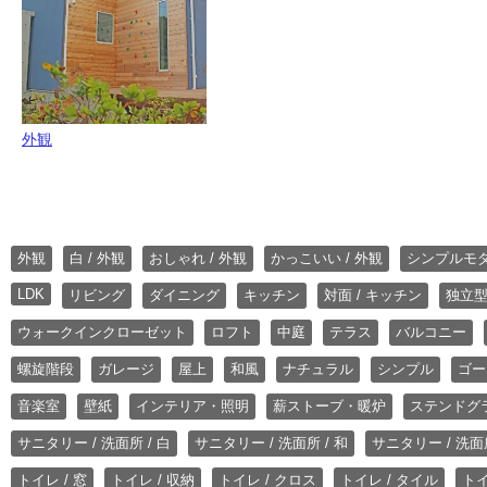
外観
外観
白 / 外観
おしゃれ / 外観
かっこいい / 外観
シンプルモ
LDK
リビング
ダイニング
キッチン
対面 / キッチン
独立型
ウォークインクローゼット
ロフト
中庭
テラス
バルコニー
螺旋階段
ガレージ
屋上
和風
ナチュラル
シンプル
ゴー
音楽室
壁紙
インテリア・照明
薪ストーブ・暖炉
ステンドグ
サニタリー / 洗面所 / 白
サニタリー / 洗面所 / 和
サニタリー / 洗面所
トイレ / 窓
トイレ / 収納
トイレ / クロス
トイレ / タイル
トイ