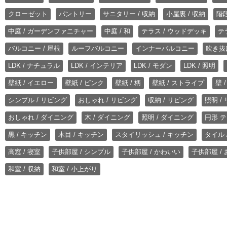
クローゼット
パントリー
サニタリー / 収納
小屋裏 / 収納
階段
中庭 / ガーデンファニチャー
中庭 / 和
テラス / ウッドデッキ
テ
バルコニー / 屋根
ルーフバルコニー
インナーバルコニー
吹き抜
LDK / ナチュラル
LDK / インテリア
LDK / モダン
LDK / 照明
壁紙 / イエロー
壁紙 / ピンク
壁紙 / 柄
壁紙 / ストライプ
壁 
シンプル / リビング
おしゃれ / リビング
収納 / リビング
照明 /
おしゃれ / ダイニング
木 / ダイニング
照明 / ダイニング
円形 テ
黒 / キッチン
木目 / キッチン
スタイリッシュ / キッチン
タイル 
高窓 / 寝室
子供部屋 / シンプル
子供部屋 / かわいい
子供部屋 /
和室 / 収納
和室 / 小上がり