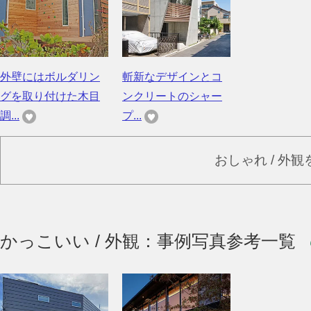
外壁にはボルダリン
斬新なデザインとコ
グを取り付けた木目
ンクリートのシャー
調...
プ...
おしゃれ / 外
かっこいい / 外観：事例写真参考一覧