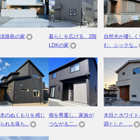
淡路島の家
暮らしを広げる、2階
自然光が優しく
LDKの家
む、シックな...
木のぬくもりを感じ
個を尊重し、家族が
木目とホワイト
られる落ち...
つながる二...
調とした、...