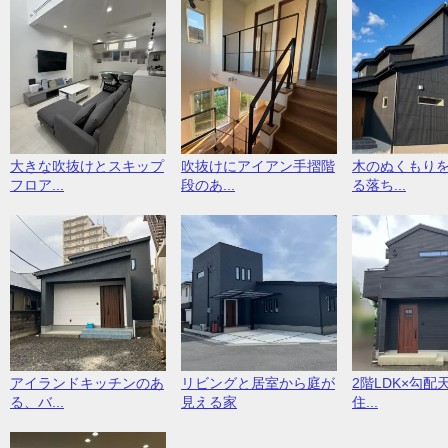
大きな吹抜けとスキップ
吹抜けにアイアン手摺階
木のぬくもり
フロア...
段のあ...
る落ち...
アイランドキッチンのあ
リビングと居室から庭が
2階LDK×勾配
る、バ...
見える家
住...