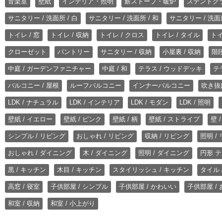
音楽室
壁紙
インテリア・照明
薪ストーブ・暖炉
ステンドグ
サニタリー / 洗面所 / 白
サニタリー / 洗面所 / 和
サニタリー / 洗面所
トイレ / 窓
トイレ / 収納
トイレ / クロス
トイレ / タイル
トイ
クローゼット
パントリー
サニタリー / 収納
小屋裏 / 収納
階段
中庭 / ガーデンファニチャー
中庭 / 和
テラス / ウッドデッキ
テ
バルコニー / 屋根
ルーフバルコニー
インナーバルコニー
吹き抜
LDK / ナチュラル
LDK / インテリア
LDK / モダン
LDK / 照明
壁紙 / イエロー
壁紙 / ピンク
壁紙 / 柄
壁紙 / ストライプ
壁 
シンプル / リビング
おしゃれ / リビング
収納 / リビング
照明 /
おしゃれ / ダイニング
木 / ダイニング
照明 / ダイニング
円形 テ
黒 / キッチン
木目 / キッチン
スタイリッシュ / キッチン
タイル 
高窓 / 寝室
子供部屋 / シンプル
子供部屋 / かわいい
子供部屋 /
和室 / 収納
和室 / 小上がり