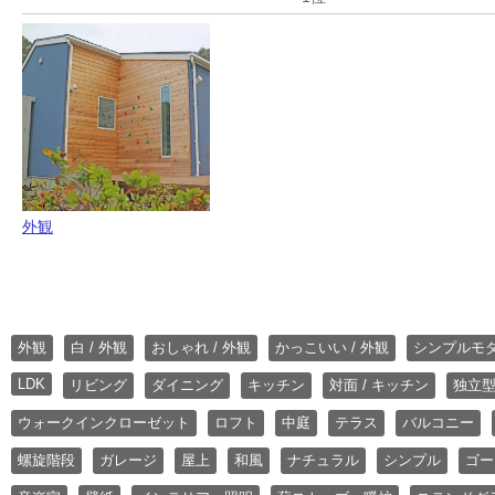
外観
外観
白 / 外観
おしゃれ / 外観
かっこいい / 外観
シンプルモ
LDK
リビング
ダイニング
キッチン
対面 / キッチン
独立型
ウォークインクローゼット
ロフト
中庭
テラス
バルコニー
螺旋階段
ガレージ
屋上
和風
ナチュラル
シンプル
ゴー