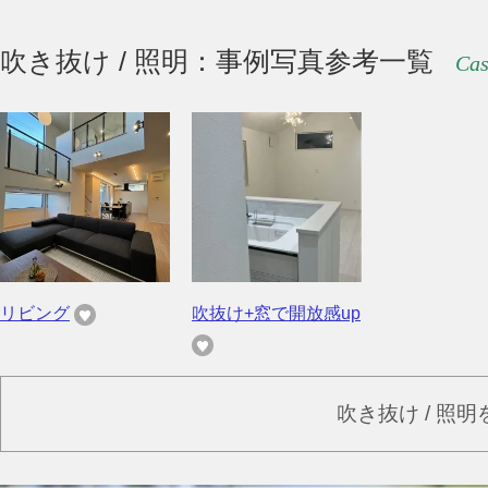
吹き抜け / 照明：事例写真参考一覧
Cas
リビング
吹抜け+窓で開放感up
吹き抜け / 照