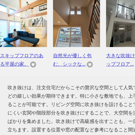
スキップフロアのあ
自然光が優しく包
大きな吹抜け
る平屋の家。
む、シックな...
ップフロア...
吹き抜けは、注文住宅だからこその贅沢な空間として人気
どの嬉しい効果が期待できます。特に小さな敷地でも、上
ることが可能です。リビング空間に吹き抜けを設けること
にくい玄関や階段部分を吹き抜けにすることで、大空間を
ばかりを集めました。吹き抜けで高級感を出すことも、一
立ちます。設置する位置や窓の配置など参考になること間