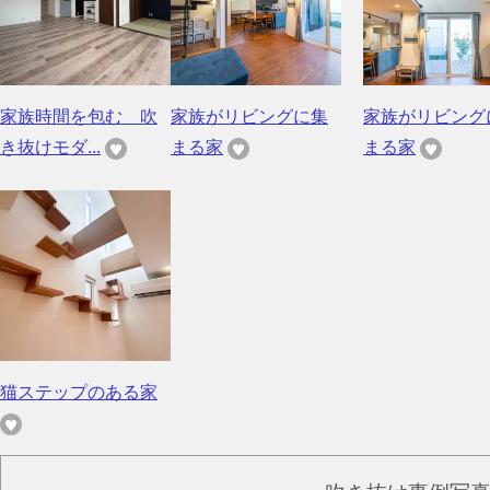
家族時間を包む 吹
家族がリビングに集
家族がリビング
き抜けモダ...
まる家
まる家
猫ステップのある家