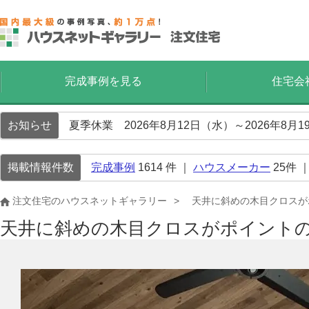
完成事例を見る
住宅会
お知らせ
夏季休業 2026年8月12日（水）～2026年8
掲載情報件数
完成事例
1614
件 ｜
ハウスメーカー
25
件 
注文住宅のハウスネットギャラリー
天井に斜めの木目クロスが
天井に斜めの木目クロスがポイント