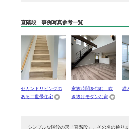
直階段 事例写真参考一覧
セカンドリビングの
家族時間を包む 吹
猫
ある二世帯住宅
き抜けモダンな家
シンプルな階段の形「直階段」。その名の通り