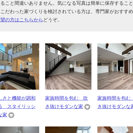
なること間違いありません。気になる写真は簡単に保存するこ
にこだわった家づくりを検討されている方は、専門家がおすす
希望の方はこちらから
どうぞ。
しさと機能が調和
家族時間を包む 吹
家族時間を包む
る スタイリッシ
き抜けモダンな家
き抜けモダンな
な家