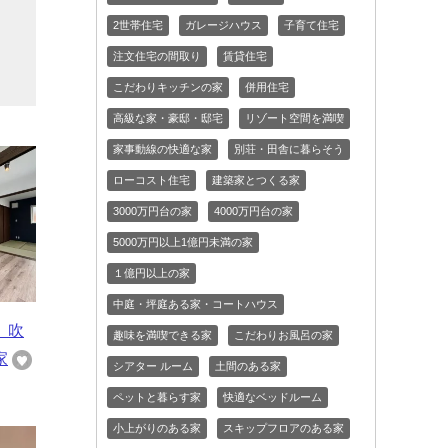
と
2世帯住宅
ガレージハウス
子育て住宅
め
注文住宅の間取り
賃貸住宅
こだわりキッチンの家
併用住宅
高級な家・豪邸・邸宅
リゾート空間を満喫
家事動線の快適な家
別荘・田舎に暮らそう
ローコスト住宅
建築家とつくる家
3000万円台の家
4000万円台の家
5000万円以上1億円未満の家
１億円以上の家
中庭・坪庭ある家・コートハウス
 吹
趣味を満喫できる家
こだわりお風呂の家
家
シアター ルーム
土間のある家
ペットと暮らす家
快適なベッドルーム
小上がりのある家
スキップフロアのある家