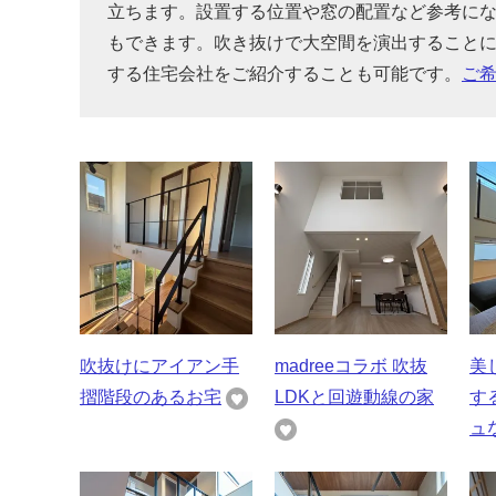
立ちます。設置する位置や窓の配置など参考に
もできます。吹き抜けで大空間を演出すること
する住宅会社をご紹介することも可能です。
ご
吹抜けにアイアン手
madreeコラボ 吹抜
美
摺階段のあるお宅
LDKと回遊動線の家
す
ュ