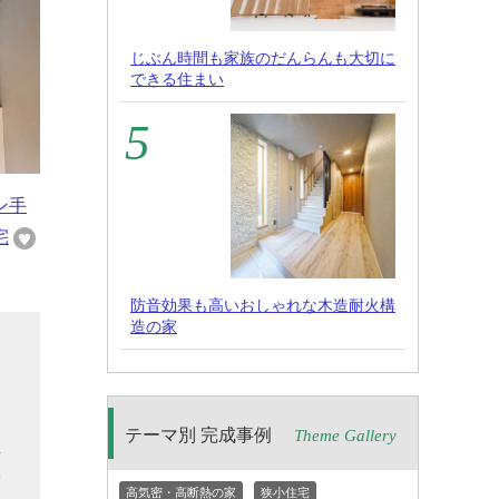
じぶん時間も家族のだんらんも大切に
できる住まい
ン手
宅
防音効果も高いおしゃれな木造耐火構
造の家
な
す
り
テーマ別 完成事例
Theme Gallery
真
役
高気密・高断熱の家
狭小住宅