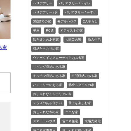
バリアフリー
バリアフリー / トイレ
バリアフリー / 床
バリアフリー / 手すり
3階建ての家
モデルハウス
2人暮らし
平屋
RC造
和テイストの家
吹き抜けのある家
大開口の家
輸入住宅
る家
収納たっぷりの家
ウォークインクローゼットのある家
リビング収納のある家
キッチン収納のある家
玄関収納のある家
パントリーのある家
北欧スタイルの家
おしゃれなインテリアの家
テラスのある住まい
屋上を楽しむ家
おしゃれな木の家
エコな家
スマートハウス
省エネ住宅
太陽光発電
省エネ設備導入
おしゃれな狭小住宅