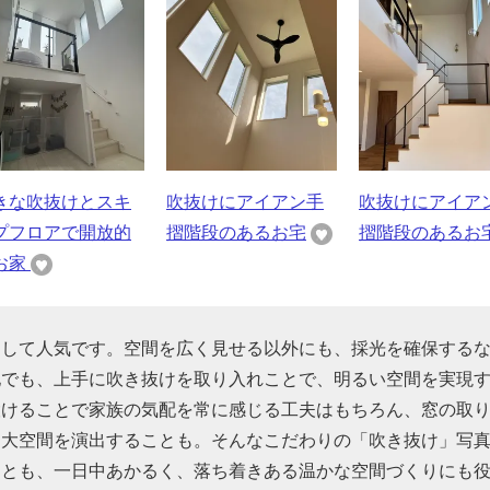
きな吹抜けとスキ
吹抜けにアイアン手
吹抜けにアイア
プフロアで開放的
摺階段のあるお宅
摺階段のあるお
お家
として人気です。空間を広く見せる以外にも、採光を確保する
地でも、上手に吹き抜けを取り入れことで、明るい空間を実現
設けることで家族の気配を常に感じる工夫はもちろん、窓の取
、大空間を演出することも。そんなこだわりの「吹き抜け」写
ことも、一日中あかるく、落ち着きある温かな空間づくりにも