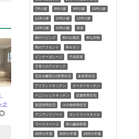
7坪の家
8坪の家
9坪の家
10坪の家
11坪の家
13坪の家
12坪の家
14坪の家
15坪の家
和室
和のリビング
和のお風呂
和な外観
和のアクセント
和モダン
インナーガレージ
子供部屋
子育てのアイディア
完全分離型の2世帯住宅
多世帯住宅
アイランドキッチン
オーダーキッチン
！
ペニンシュラキッチン
店舗併用住宅
ンク
賃貸併用住宅
その他併用住宅
アジアンリゾート
カントリースタイル
ワークスペース
男の趣味部屋
40坪の平屋
30坪の平屋
20坪の平屋
シ