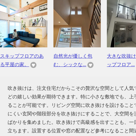
スキップフロアのあ
自然光が優しく包
大きな吹抜け
る平屋の家。
む、シックな...
ップフロア...
吹き抜けは、注文住宅だからこその贅沢な空間として人気
どの嬉しい効果が期待できます。特に小さな敷地でも、上
ることが可能です。リビング空間に吹き抜けを設けること
にくい玄関や階段部分を吹き抜けにすることで、大空間を
ばかりを集めました。吹き抜けで高級感を出すことも、一
立ちます。設置する位置や窓の配置など参考になること間