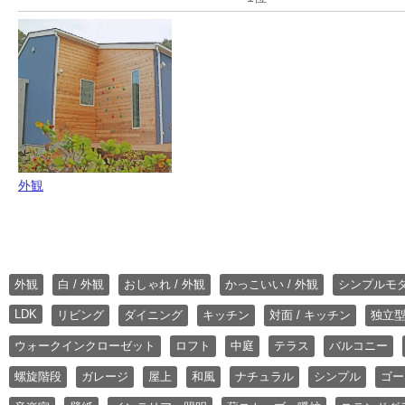
外観
外観
白 / 外観
おしゃれ / 外観
かっこいい / 外観
シンプルモ
LDK
リビング
ダイニング
キッチン
対面 / キッチン
独立型
ウォークインクローゼット
ロフト
中庭
テラス
バルコニー
螺旋階段
ガレージ
屋上
和風
ナチュラル
シンプル
ゴー