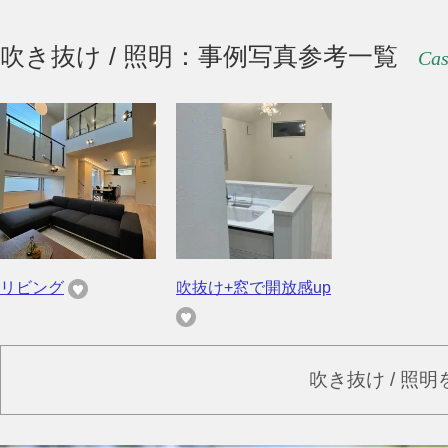
吹き抜け / 照明：事例写真参考一覧
Cas
リビング
吹抜け+窓で開放感up
吹き抜け / 照