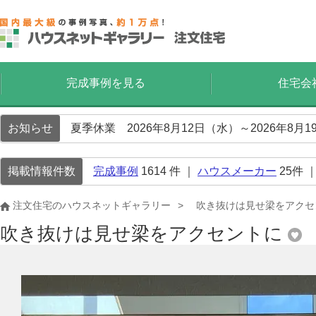
完成事例を見る
住宅会
お知らせ
夏季休業 2026年8月12日（水）～2026年8
掲載情報件数
完成事例
1614
件 ｜
ハウスメーカー
25
件 
注文住宅のハウスネットギャラリー
吹き抜けは見せ梁をアクセ
吹き抜けは見せ梁をアクセントに