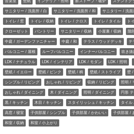
音楽室
壁紙
インテリア・照明
薪ストーブ・暖炉
ステンドグ
サニタリー / 洗面所 / 白
サニタリー / 洗面所 / 和
サニタリー / 洗面所
トイレ / 窓
トイレ / 収納
トイレ / クロス
トイレ / タイル
トイ
クローゼット
パントリー
サニタリー / 収納
小屋裏 / 収納
階段
中庭 / ガーデンファニチャー
中庭 / 和
テラス / ウッドデッキ
テ
バルコニー / 屋根
ルーフバルコニー
インナーバルコニー
吹き抜
LDK / ナチュラル
LDK / インテリア
LDK / モダン
LDK / 照明
壁紙 / イエロー
壁紙 / ピンク
壁紙 / 柄
壁紙 / ストライプ
壁 
シンプル / リビング
おしゃれ / リビング
収納 / リビング
照明 /
おしゃれ / ダイニング
木 / ダイニング
照明 / ダイニング
円形 テ
黒 / キッチン
木目 / キッチン
スタイリッシュ / キッチン
タイル 
高窓 / 寝室
子供部屋 / シンプル
子供部屋 / かわいい
子供部屋 /
和室 / 収納
和室 / 小上がり