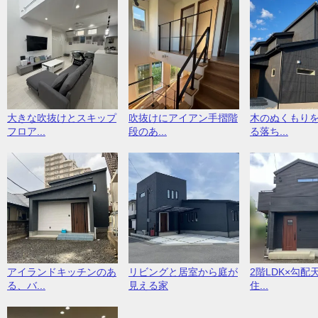
大きな吹抜けとスキップ
吹抜けにアイアン手摺階
木のぬくもり
フロア...
段のあ...
る落ち...
アイランドキッチンのあ
リビングと居室から庭が
2階LDK×勾配
る、バ...
見える家
住...