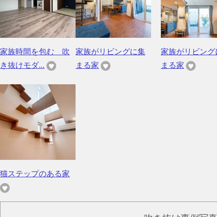
家族時間を包む 吹
家族がリビングに集
家族がリビング
き抜けモダ...
まる家
まる家
猫ステップのある家