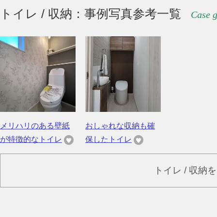
トイレ / 収納：事例写真参考一覧
Case g
メリハリのある壁紙
おしゃれな収納も確
が特徴的なトイレ
保したトイレ
トイレ / 収納