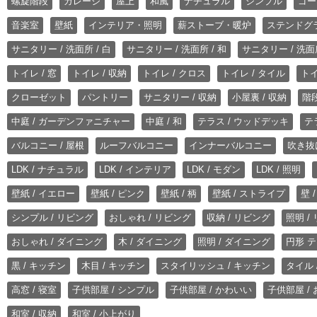
螺旋階段
ガレージ
屋上
和風
ナチュラル
シンプル
ゴー
音楽室
壁紙
インテリア・照明
薪ストーブ・暖炉
ステンドグ
サニタリー / 洗面所 / 白
サニタリー / 洗面所 / 和
サニタリー / 洗面所
トイレ / 窓
トイレ / 収納
トイレ / クロス
トイレ / タイル
トイ
クローゼット
パントリー
サニタリー / 収納
小屋裏 / 収納
階段
中庭 / ガーデンファニチャー
中庭 / 和
テラス / ウッドデッキ
テ
バルコニー / 屋根
ルーフバルコニー
インナーバルコニー
吹き抜
LDK / ナチュラル
LDK / インテリア
LDK / モダン
LDK / 照明
壁紙 / イエロー
壁紙 / ピンク
壁紙 / 柄
壁紙 / ストライプ
壁 
シンプル / リビング
おしゃれ / リビング
収納 / リビング
照明 /
おしゃれ / ダイニング
木 / ダイニング
照明 / ダイニング
円形 テ
黒 / キッチン
木目 / キッチン
スタイリッシュ / キッチン
タイル 
高窓 / 寝室
子供部屋 / シンプル
子供部屋 / かわいい
子供部屋 /
和室 / 収納
和室 / 小上がり