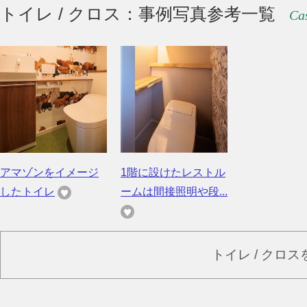
トイレ / クロス：事例写真参考一覧
Cas
アマゾンをイメージ
1階に設けたレストル
したトイレ
ームは間接照明や段...
トイレ / クロ