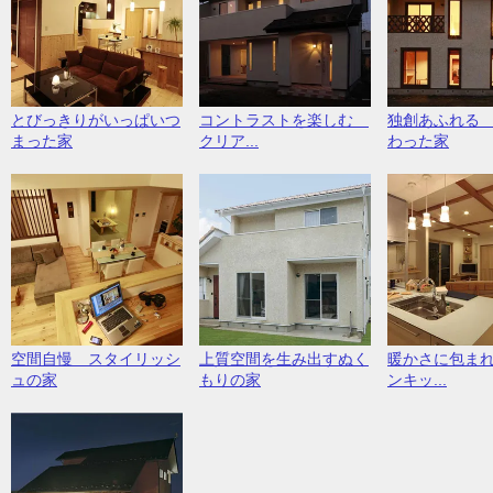
とびっきりがいっぱいつ
コントラストを楽しむ
独創あふれる
まった家
クリア...
わった家
空間自慢 スタイリッシ
上質空間を生み出すぬく
暖かさに包ま
ュの家
もりの家
ンキッ...