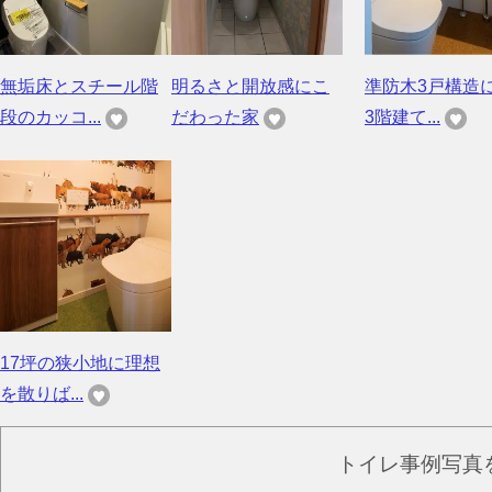
無垢床とスチール階
明るさと開放感にこ
準防木3戸構造
段のカッコ...
だわった家
3階建て...
17坪の狭小地に理想
を散りば...
トイレ事例写真