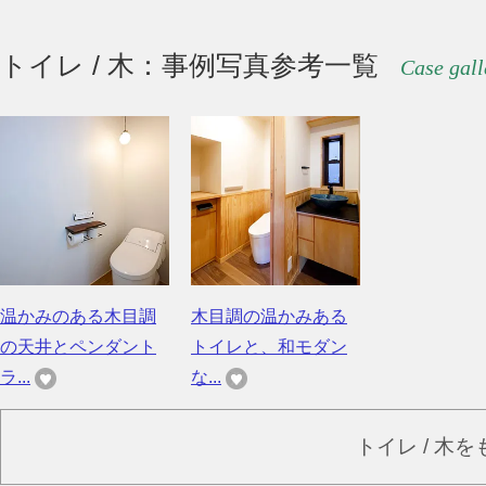
トイレ / 木：事例写真参考一覧
Case gall
温かみのある木目調
木目調の温かみある
の天井とペンダント
トイレと、和モダン
ラ...
な...
トイレ / 木