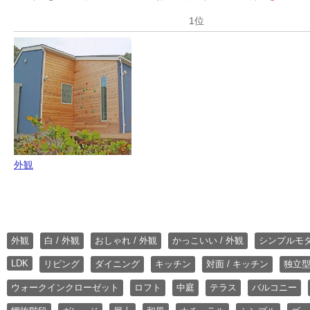
外観
外観
白 / 外観
おしゃれ / 外観
かっこいい / 外観
シンプルモ
LDK
リビング
ダイニング
キッチン
対面 / キッチン
独立型
ウォークインクローゼット
ロフト
中庭
テラス
バルコニー