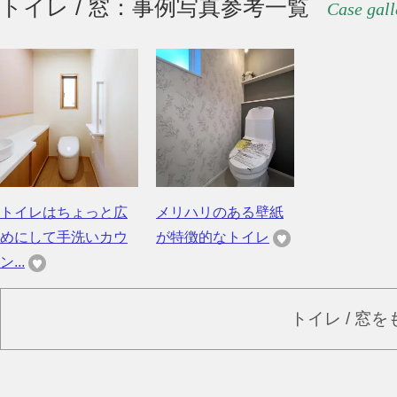
トイレ / 窓：事例写真参考一覧
Case gall
トイレはちょっと広
メリハリのある壁紙
めにして手洗いカウ
が特徴的なトイレ
ン...
トイレ / 窓