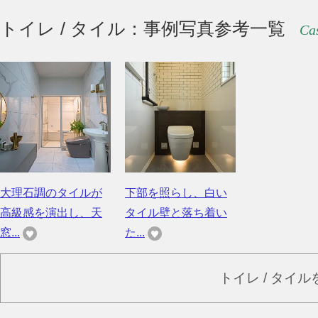
トイレ / タイル：事例写真参考一覧
Cas
大理石調のタイルが
下部を照らし、白い
高級感を演出し、天
タイル壁と落ち着い
窓...
た...
トイレ / タイ