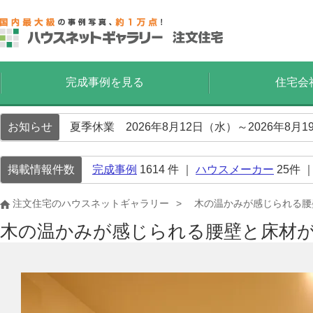
完成事例を見る
住宅会
お知らせ
夏季休業 2026年8月12日（水）～2026年8
掲載情報件数
完成事例
1614
件 ｜
ハウスメーカー
25
件 
注文住宅のハウスネットギャラリー
木の温かみが感じられる腰
木の温かみが感じられる腰壁と床材