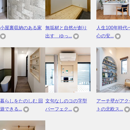
小屋裏収納のある家
無垢材と自然が創り
人生100年時代
出す ゆっ...
心の安...
暮らしをたのしむ 回
文句なしのコの字型
アーチ壁がアク
遊できる...
パーフェク...
トの北欧ス...