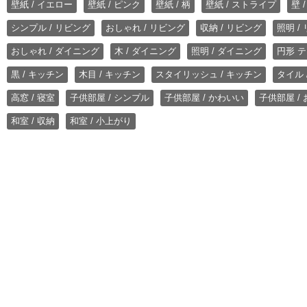
壁紙 / イエロー
壁紙 / ピンク
壁紙 / 柄
壁紙 / ストライプ
壁 
シンプル / リビング
おしゃれ / リビング
収納 / リビング
照明 /
おしゃれ / ダイニング
木 / ダイニング
照明 / ダイニング
円形 テ
黒 / キッチン
木目 / キッチン
スタイリッシュ / キッチン
タイル 
高窓 / 寝室
子供部屋 / シンプル
子供部屋 / かわいい
子供部屋 /
和室 / 収納
和室 / 小上がり