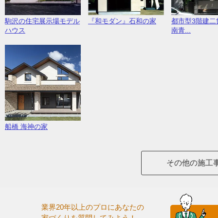
駒沢の住宅展示場モデル
『和モダン』石和の家
都市型3階建二
ハウス
南青...
船橋 海神の家
その他の施工
業界20年以上のプロにあなたの
家づくりを質問してみよう！