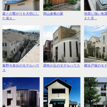
庭との繋がりを大切にし
岡山倉敷の家
地震に強い免
た省エ...
えた災...
秦野今泉台のモデルハウ
調布が丘のモデルハウス
横浜戸塚のモ
ス