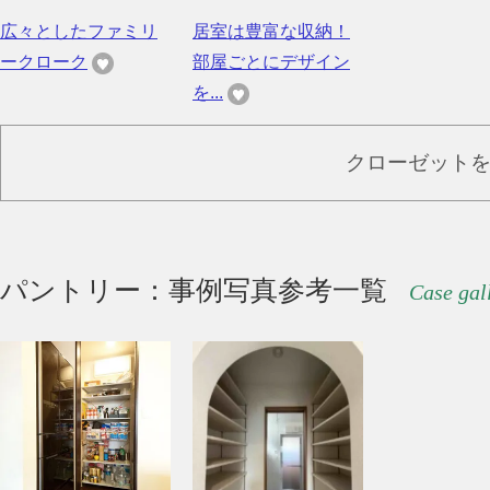
広々としたファミリ
居室は豊富な収納！
ークローク
部屋ごとにデザイン
を...
クローゼット
パントリー：事例写真参考一覧
Case gal