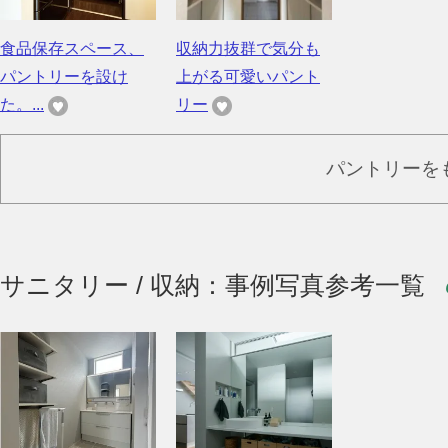
食品保存スペース、
収納力抜群で気分も
パントリーを設け
上がる可愛いパント
た。...
リー
パントリーを
サニタリー / 収納：事例写真参考一覧