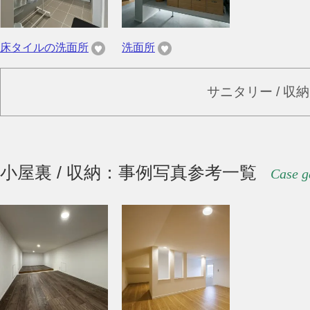
床タイルの洗面所
洗面所
サニタリー / 収
小屋裏 / 収納：事例写真参考一覧
Case g