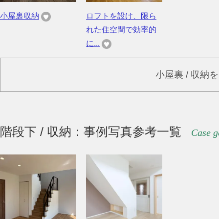
小屋裏収納
ロフトを設け、限ら
れた住空間で効率的
に...
小屋裏 / 収納
階段下 / 収納：事例写真参考一覧
Case g