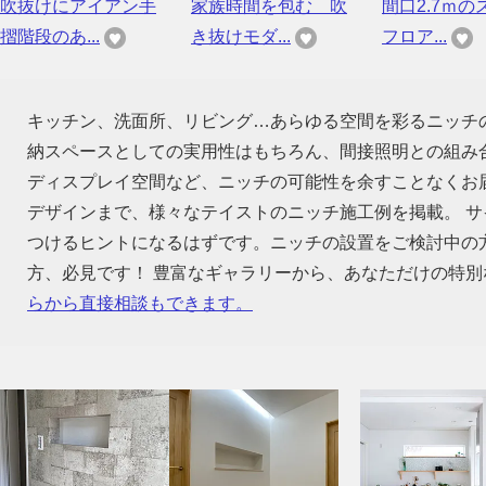
吹抜けにアイアン手
家族時間を包む 吹
間口2.7ｍの
摺階段のあ...
き抜けモダ...
フロア...
キッチン、洗面所、リビング…あらゆる空間を彩るニッチ
納スペースとしての実用性はもちろん、間接照明との組み
ディスプレイ空間など、ニッチの可能性を余すことなくお
デザインまで、様々なテイストのニッチ施工例を掲載。 サ
つけるヒントになるはずです。ニッチの設置をご検討中の
方、必見です！ 豊富なギャラリーから、あなただけの特
らから直接相談もできます。