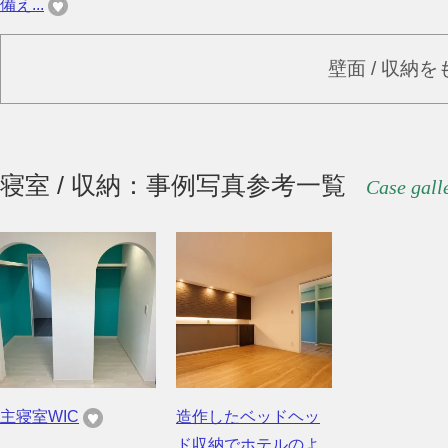
備え...
壁面 / 収納
寝室 / 収納：事例写真参考一覧
Case gall
主寝室WIC
造作したベッドヘッ
ド収納でホテルのよ