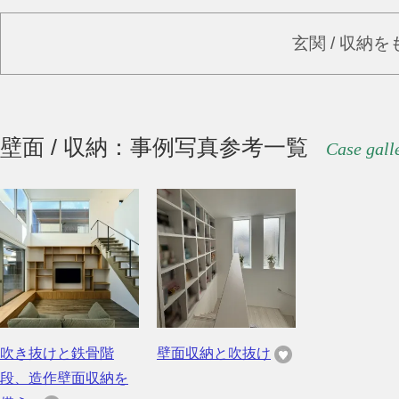
玄関 / 収納
壁面 / 収納：事例写真参考一覧
Case gall
吹き抜けと鉄骨階
壁面収納と吹抜け
段、造作壁面収納を