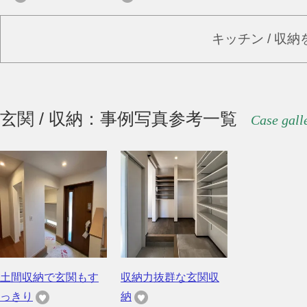
キッチン / 収
玄関 / 収納：事例写真参考一覧
Case gall
土間収納で玄関もす
収納力抜群な玄関収
っきり
納