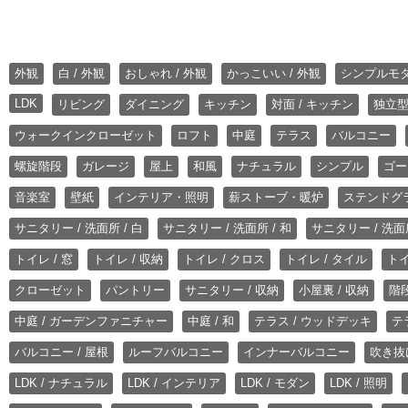
外観
白 / 外観
おしゃれ / 外観
かっこいい / 外観
シンプルモ
LDK
リビング
ダイニング
キッチン
対面 / キッチン
独立型
ウォークインクローゼット
ロフト
中庭
テラス
バルコニー
螺旋階段
ガレージ
屋上
和風
ナチュラル
シンプル
ゴー
音楽室
壁紙
インテリア・照明
薪ストーブ・暖炉
ステンドグ
サニタリー / 洗面所 / 白
サニタリー / 洗面所 / 和
サニタリー / 洗面所
トイレ / 窓
トイレ / 収納
トイレ / クロス
トイレ / タイル
トイ
クローゼット
パントリー
サニタリー / 収納
小屋裏 / 収納
階段
中庭 / ガーデンファニチャー
中庭 / 和
テラス / ウッドデッキ
テ
バルコニー / 屋根
ルーフバルコニー
インナーバルコニー
吹き抜
LDK / ナチュラル
LDK / インテリア
LDK / モダン
LDK / 照明