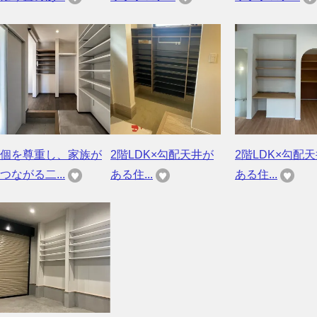
個を尊重し、家族が
2階LDK×勾配天井が
2階LDK×勾配
つながる二...
ある住...
ある住...