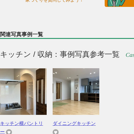
関連写真事例一覧
キッチン / 収納：事例写真参考一覧
Cas
キッチン横パントリ
ダイニングキッチン
ー