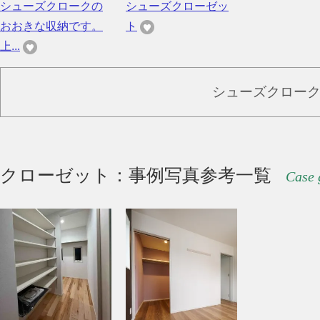
シューズクロークの
シューズクローゼッ
おおきな収納です。
ト
上...
シューズクロー
クローゼット：事例写真参考一覧
Case 