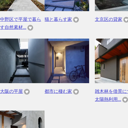
中野区で平屋で暮ら
猫と暮らす家
文京区の貸家
す自然素材...
大阪の平屋
都市に棲む家
雑木林を借景に
太陽熱利用...