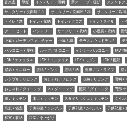
音楽室
壁紙
インテリア・照明
薪ストーブ・暖炉
ステンドグ
サニタリー / 洗面所 / 白
サニタリー / 洗面所 / 和
サニタリー / 洗面所
トイレ / 窓
トイレ / 収納
トイレ / クロス
トイレ / タイル
トイ
クローゼット
パントリー
サニタリー / 収納
小屋裏 / 収納
階段
中庭 / ガーデンファニチャー
中庭 / 和
テラス / ウッドデッキ
テ
バルコニー / 屋根
ルーフバルコニー
インナーバルコニー
吹き抜
LDK / ナチュラル
LDK / インテリア
LDK / モダン
LDK / 照明
壁紙 / イエロー
壁紙 / ピンク
壁紙 / 柄
壁紙 / ストライプ
壁 
シンプル / リビング
おしゃれ / リビング
収納 / リビング
照明 /
おしゃれ / ダイニング
木 / ダイニング
照明 / ダイニング
円形 テ
黒 / キッチン
木目 / キッチン
スタイリッシュ / キッチン
タイル 
高窓 / 寝室
子供部屋 / シンプル
子供部屋 / かわいい
子供部屋 /
和室 / 収納
和室 / 小上がり