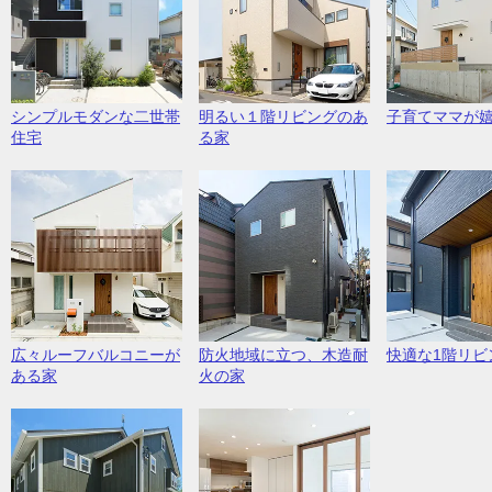
シンプルモダンな二世帯
明るい１階リビングのあ
子育てママが
住宅
る家
広々ルーフバルコニーが
防火地域に立つ、木造耐
快適な1階リビ
ある家
火の家