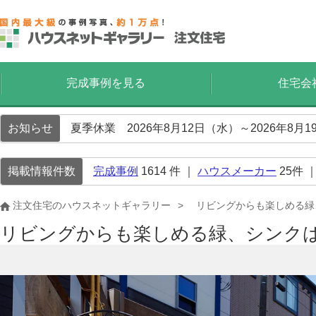
完成事例を見る
住宅会
お知らせ
夏季休業 2026年8月12日（水）～2026年8
掲載情報件数
完成事例
1614
件 ｜
ハウスメーカー
25
件 
注文住宅のハウスネットギャラリー
リビングからも楽しめる緑
リビングからも楽しめる緑、シンク