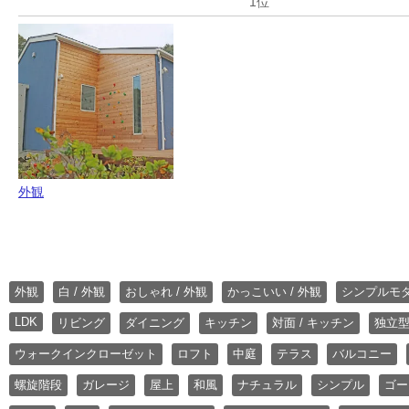
外観
外観
白 / 外観
おしゃれ / 外観
かっこいい / 外観
シンプルモ
LDK
リビング
ダイニング
キッチン
対面 / キッチン
独立型
ウォークインクローゼット
ロフト
中庭
テラス
バルコニー
螺旋階段
ガレージ
屋上
和風
ナチュラル
シンプル
ゴー