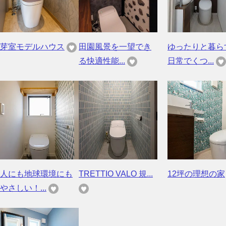
芽室モデルハウス
田園風景を一望でき
ゆったりと暮
る快適性能...
日常でくつ...
人にも地球環境にも
TRETTIO VALO 規...
12坪の理想の家
やさしい！...