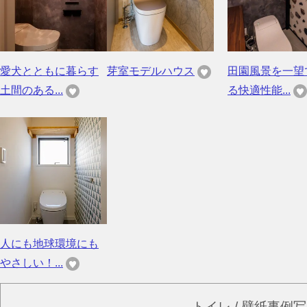
愛犬とともに暮らす
芽室モデルハウス
田園風景を一望
土間のある...
る快適性能...
人にも地球環境にも
やさしい！...
トイレ / 壁紙事例