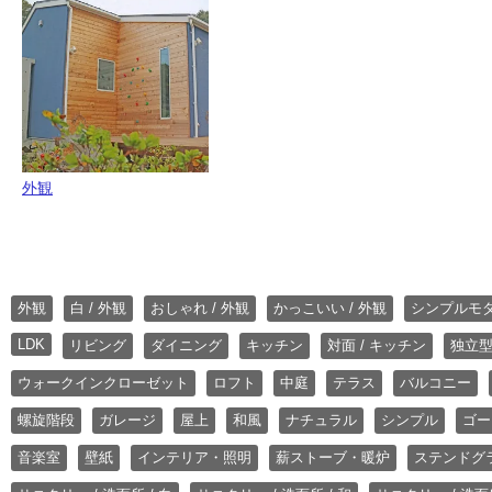
外観
外観
白 / 外観
おしゃれ / 外観
かっこいい / 外観
シンプルモ
LDK
リビング
ダイニング
キッチン
対面 / キッチン
独立型
ウォークインクローゼット
ロフト
中庭
テラス
バルコニー
螺旋階段
ガレージ
屋上
和風
ナチュラル
シンプル
ゴー
音楽室
壁紙
インテリア・照明
薪ストーブ・暖炉
ステンドグ