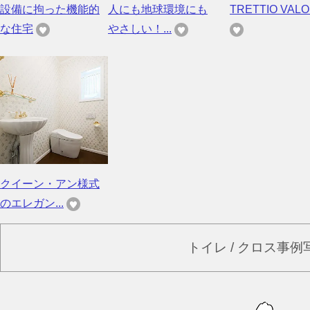
設備に拘った機能的
人にも地球環境にも
TRETTIO VALO 
な住宅
やさしい！...
クイーン・アン様式
のエレガン...
トイレ / クロス事