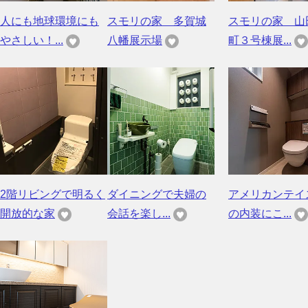
人にも地球環境にも
スモリの家 多賀城
スモリの家 山
やさしい！...
八幡展示場
町３号棟展...
2階リビングで明るく
ダイニングで夫婦の
アメリカンテイ
開放的な家
会話を楽し...
の内装にこ...