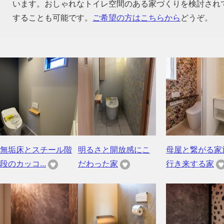
います。おしゃれなトイレ空間のある家づくりを検討され
することも可能です。
ご希望の方はこちらから
どうぞ。
無垢床とスチール階
明るさと開放感にこ
母屋と繋がる家
段のカッコ...
だわった家
行き来する家