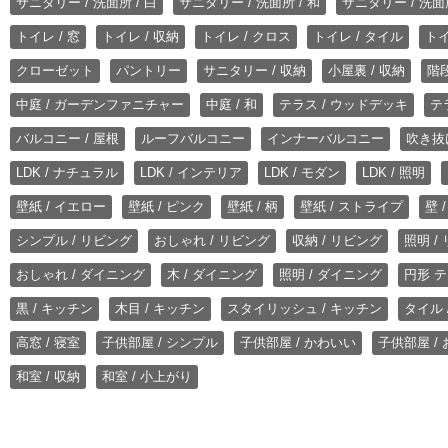
サニタリー / 洗面所 / 白
サニタリー / 洗面所 / 和
サニタリー / 洗面所
トイレ / 窓
トイレ / 収納
トイレ / クロス
トイレ / タイル
トイ
クローゼット
パントリー
サニタリー / 収納
小屋裏 / 収納
階段
中庭 / ガーデンファニチャー
中庭 / 和
テラス / ウッドデッキ
テ
バルコニー / 屋根
ルーフバルコニー
インナーバルコニー
吹き抜
LDK / ナチュラル
LDK / インテリア
LDK / モダン
LDK / 照明
壁紙 / イエロー
壁紙 / ピンク
壁紙 / 柄
壁紙 / ストライプ
壁 
シンプル / リビング
おしゃれ / リビング
収納 / リビング
照明 /
おしゃれ / ダイニング
木 / ダイニング
照明 / ダイニング
円形 テ
黒 / キッチン
木目 / キッチン
スタイリッシュ / キッチン
タイル 
高窓 / 寝室
子供部屋 / シンプル
子供部屋 / かわいい
子供部屋 /
和室 / 収納
和室 / 小上がり