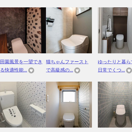
田園風景を一望でき
猫ちゃんファースト
ゆったりと暮
る快適性能...
で高級感の...
日常でくつ...