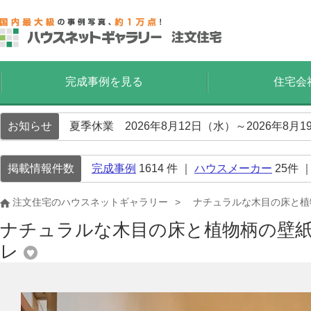
完成事例を見る
住宅会
お知らせ
夏季休業 2026年8月12日（水）～2026年8
掲載情報件数
完成事例
1614
件 ｜
ハウスメーカー
25
件 
注文住宅のハウスネットギャラリー
ナチュラルな木目の床と植
ナチュラルな木目の床と植物柄の壁
レ