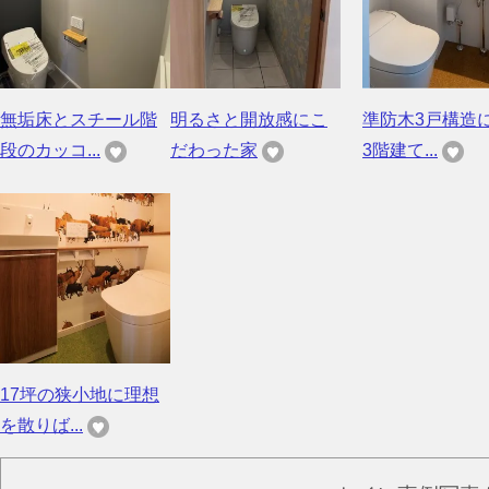
無垢床とスチール階
明るさと開放感にこ
準防木3戸構造
段のカッコ...
だわった家
3階建て...
17坪の狭小地に理想
を散りば...