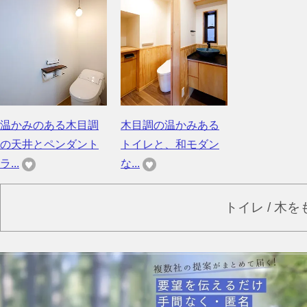
温かみのある木目調
木目調の温かみある
の天井とペンダント
トイレと、和モダン
ラ...
な...
トイレ / 木