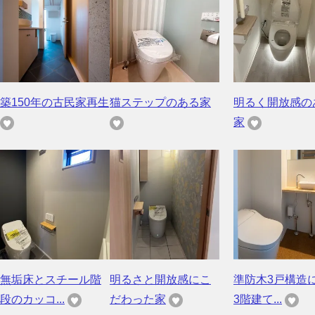
築150年の古民家再生
猫ステップのある家
明るく開放感の
家
無垢床とスチール階
明るさと開放感にこ
準防木3戸構造
段のカッコ...
だわった家
3階建て...