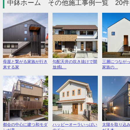
中鉢ホーム その他施工事例一覧 20件
母屋と繋がる家族が行き
勾配天井の吹き抜けで開
三層につなが
来する家
放感L...
家族の...
都会の中心に建つ和モダ
ハッピーオーラいっぱい
太陽を取り込