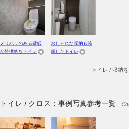
メリハリのある壁紙
おしゃれな収納も確
が特徴的なトイレ
保したトイレ
トイレ / 収納
トイレ / クロス：事例写真参考一覧
Cas