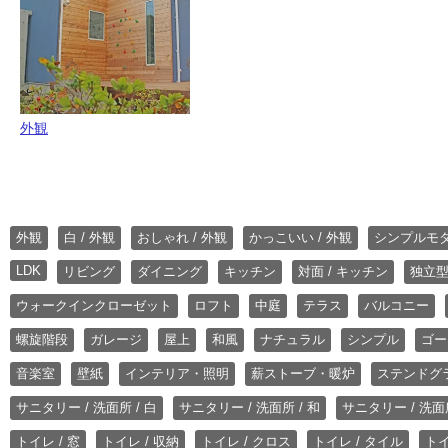
外観
外観
白 / 外観
おしゃれ / 外観
かっこいい / 外観
シンプルモ
LDK
リビング
ダイニング
キッチン
対面 / キッチン
独立型
ウォークインクローゼット
ロフト
中庭
テラス
バルコニー
螺旋階段
ガレージ
屋上
和風
ナチュラル
シンプル
ゴー
音楽室
壁紙
インテリア・照明
薪ストーブ・暖炉
ステンドグ
サニタリー / 洗面所 / 白
サニタリー / 洗面所 / 和
サニタリー / 洗面所
トイレ / 窓
トイレ / 収納
トイレ / クロス
トイレ / タイル
トイ