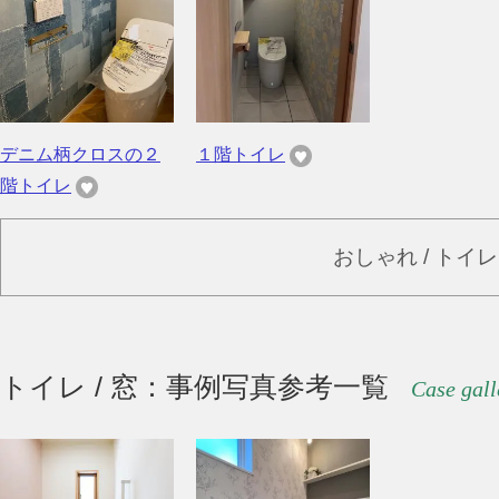
デニム柄クロスの２
１階トイレ
階トイレ
おしゃれ / トイ
トイレ / 窓：事例写真参考一覧
Case gall