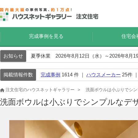
完成事例を見る
住宅会
お知らせ
夏季休業 2026年8月12日（水）～2026年8
掲載情報件数
完成事例
1614
件 ｜
ハウスメーカー
25
件 
注文住宅のハウスネットギャラリー
洗面ボウルは小ぶりでシン
洗面ボウルは小ぶりでシンプルなデ