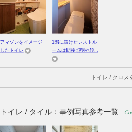
アマゾンをイメージ
1階に設けたレストル
したトイレ
ームは間接照明や段...
トイレ / クロ
トイレ / タイル：事例写真参考一覧
Cas