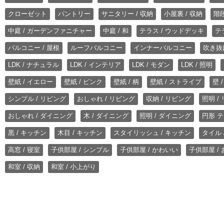
クローゼット
パントリー
サニタリー / 収納
小屋裏 / 収納
階段
中庭 / ガーデンファニチャー
中庭 / 和
テラス / ウッドデッキ
テ
バルコニー / 屋根
ルーフバルコニー
インナーバルコニー
吹き抜
LDK / ナチュラル
LDK / インテリア
LDK / モダン
LDK / 照明
壁紙 / イエロー
壁紙 / ピンク
壁紙 / 柄
壁紙 / ストライプ
壁 
シンプル / リビング
おしゃれ / リビング
収納 / リビング
照明 /
おしゃれ / ダイニング
木 / ダイニング
照明 / ダイニング
円形 テ
黒 / キッチン
木目 / キッチン
スタイリッシュ / キッチン
タイル 
高窓 / 寝室
子供部屋 / シンプル
子供部屋 / かわいい
子供部屋 /
和室 / 収納
和室 / 小上がり