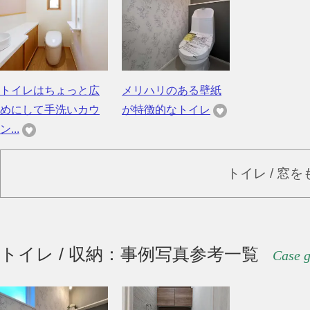
トイレはちょっと広
メリハリのある壁紙
めにして手洗いカウ
が特徴的なトイレ
ン...
トイレ / 窓
トイレ / 収納：事例写真参考一覧
Case g