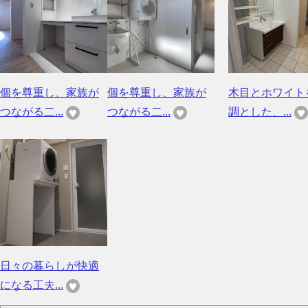
個を尊重し、家族が
個を尊重し、家族が
木目とホワイト
つながる二...
つながる二...
調とした、...
日々の暮らしが快適
になる工夫...