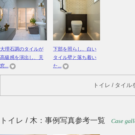
大理石調のタイルが
下部を照らし、白い
高級感を演出し、天
タイル壁と落ち着い
窓...
た...
トイレ / タイ
トイレ / 木：事例写真参考一覧
Case gall