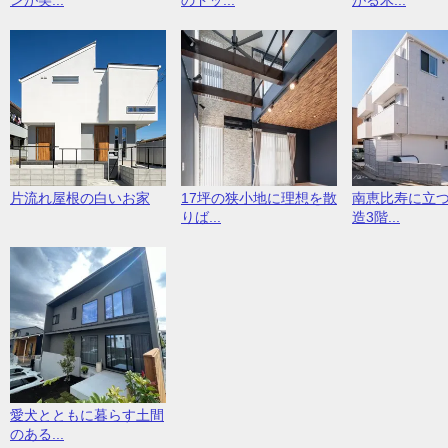
ンが美...
のドッ...
がる木...
片流れ屋根の白いお家
17坪の狭小地に理想を散
南恵比寿に立
りば...
造3階...
愛犬とともに暮らす土間
のある...