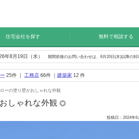
住宅会社を探す
無料で相談する
026年8月19日（水）
期間前後のお問い合わせは、8月20日(木)以降の
ー
25
件 ｜
工務店
66
件 ｜
建築家
12
件
ローの塗り壁がおしゃれな外観
がおしゃれな外観
投稿日：2024年6