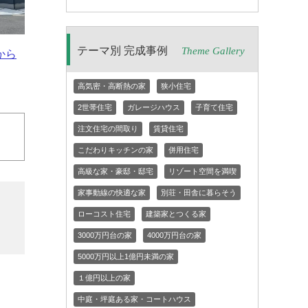
テーマ別 完成事例
Theme Gallery
から
高気密・高断熱の家
狭小住宅
2世帯住宅
ガレージハウス
子育て住宅
注文住宅の間取り
賃貸住宅
こだわりキッチンの家
併用住宅
高級な家・豪邸・邸宅
リゾート空間を満喫
家事動線の快適な家
別荘・田舎に暮らそう
ローコスト住宅
建築家とつくる家
3000万円台の家
4000万円台の家
5000万円以上1億円未満の家
１億円以上の家
中庭・坪庭ある家・コートハウス