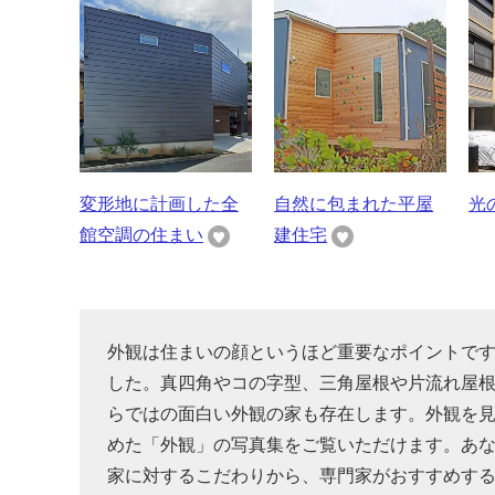
変形地に計画した全
自然に包まれた平屋
光
館空調の住まい
建住宅
外観は住まいの顔というほど重要なポイントで
した。真四角やコの字型、三角屋根や片流れ屋
らではの面白い外観の家も存在します。外観を
めた「外観」の写真集をご覧いただけます。あ
家に対するこだわりから、専門家がおすすめす