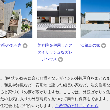
の谷のある家
美容院を併用したス
淡路島の家
タイリッシュなガレ
ージハウス
す。住む方の好みに合わせ様々なデザインの外観写真をまとめ
根、和風や洋風など。変形地に建った細長い家など、注文住宅
見ると家づくりの夢が広がりますね。ここでは、外観ばかりを
なたのお気に入りの外観写真を見つけて簡単に保存もできます
る住宅会社をご紹介いたします。
ご希望の方はこちらから