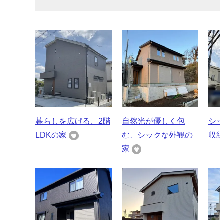
暮らしを広げる、2階
自然光が優しく包
シ
LDKの家
む、シックな外観の
収
家