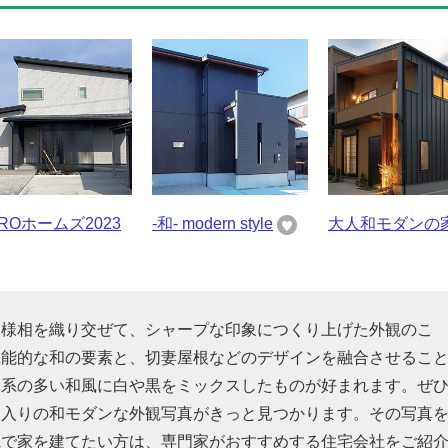
EROホームズ2023
-和- modern style
大人和モダンの
な様相を織り交ぜて、シャープな印象につくり上げた外観のこ
機能的な和の要素と、切妻屋根などのデザインを融合させるこ
ン系の多い和風に白や黒をミックスしたものが好まれます。ぜ
に入りの和モダンな外観写真がきっと見つかります。その写真
観で家を建てたい方は、専門家がおすすめする住宅会社をご紹