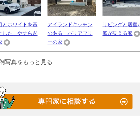
目とホワイトを基
アイランドキッチン
リビングと居室
とした、やすらぎ
のある、バリアフリ
庭が見える家
家
ーの家
例写真をもっと見る