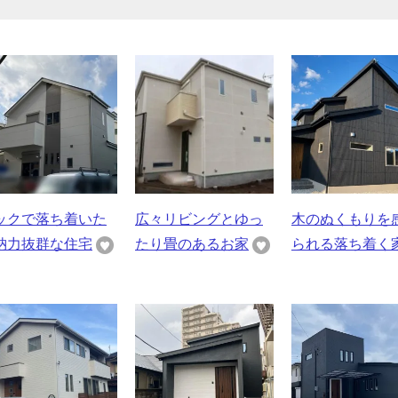
ックで落ち着いた
広々リビングとゆっ
木のぬくもりを
納力抜群な住宅
たり畳のあるお家
られる落ち着く