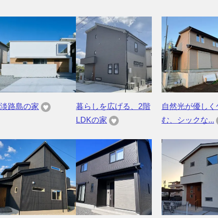
淡路島の家
暮らしを広げる、2階
自然光が優しく
LDKの家
む、シックな...