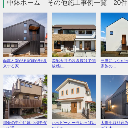
中鉢ホーム その他施工事例一覧 20件
母屋と繋がる家族が行き
勾配天井の吹き抜けで開
三層につなが
来する家
放感L...
家族の...
都会の中心に建つ和モダ
ハッピーオーラいっぱい
太陽を取り込