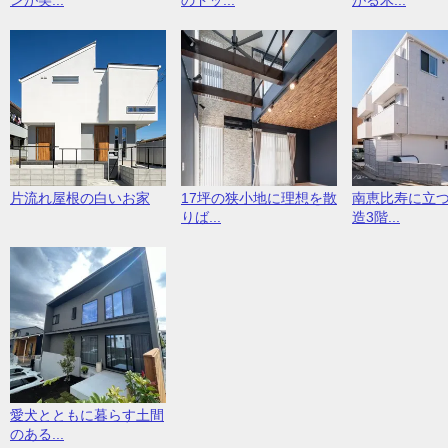
ンが美...
のドッ...
がる木...
片流れ屋根の白いお家
17坪の狭小地に理想を散
南恵比寿に立
りば...
造3階...
愛犬とともに暮らす土間
のある...