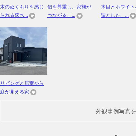
木のぬくもりを感じ
個を尊重し、家族が
木目とホワイト
られる落ち...
つながる二...
調とした、...
リビングと居室から
庭が見える家
外観事例写真