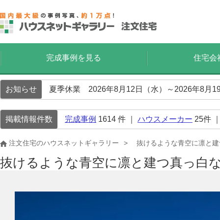
完成事例を見る
住宅会
お知らせ
夏季休業 2026年8月12日（水）～2026年8
掲載情報件数
完成事例
1614
件 ｜
ハウスメーカー
25
件 
注文住宅のハウスネットギャラリー
抜けるような青空に凛と建
抜けるような青空に凛と建つ真っ白