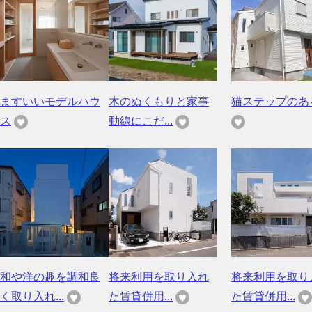
ますいいモデルハウ
木のぬくもりと家事
猫ステップのあ
ス
動線にこだ...
和や洋の趣を調和良
将来利用を取り入れ
将来利用を取り
く取り入れ...
た賃貸併用...
た賃貸併用...