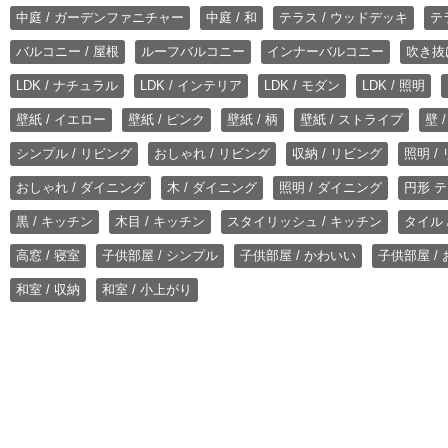
中庭 / ガーデンファニチャー
中庭 / 和
テラス / ウッドデッキ
テ
バルコニー / 屋根
ルーフバルコニー
インナーバルコニー
吹き抜
LDK / ナチュラル
LDK / インテリア
LDK / モダン
LDK / 照明
壁紙 / イエロー
壁紙 / ピンク
壁紙 / 柄
壁紙 / ストライプ
壁 
シンプル / リビング
おしゃれ / リビング
収納 / リビング
照明 /
おしゃれ / ダイニング
木 / ダイニング
照明 / ダイニング
円形 テ
黒 / キッチン
木目 / キッチン
スタイリッシュ / キッチン
タイル 
高窓 / 寝室
子供部屋 / シンプル
子供部屋 / かわいい
子供部屋 /
和室 / 収納
和室 / 小上がり