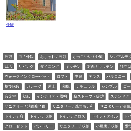
外観
外観
白 / 外観
おしゃれ / 外観
かっこいい / 外観
シンプルモ
LDK
リビング
ダイニング
キッチン
対面 / キッチン
独立型
ウォークインクローゼット
ロフト
中庭
テラス
バルコニー
螺旋階段
ガレージ
屋上
和風
ナチュラル
シンプル
ゴー
音楽室
壁紙
インテリア・照明
薪ストーブ・暖炉
ステンドグ
サニタリー / 洗面所 / 白
サニタリー / 洗面所 / 和
サニタリー / 洗面所
トイレ / 窓
トイレ / 収納
トイレ / クロス
トイレ / タイル
トイ
クローゼット
パントリー
サニタリー / 収納
小屋裏 / 収納
階段